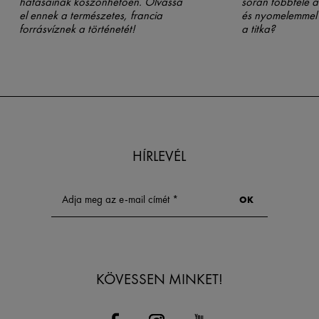
hatásainak köszönhetően. Olvassa
során többféle 
el ennek a természetes, francia
és nyomelemmel 
forrásvíznek a történetét!
a titka?
HÍRLEVÉL
KÖVESSEN MINKET!