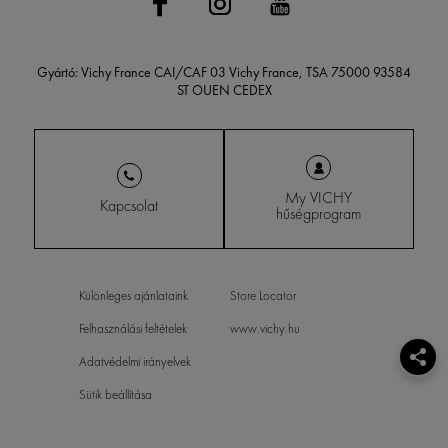
Gyártó: Vichy France CAI/CAF 03 Vichy France, TSA 75000 93584
ST OUEN CEDEX
My VICHY
Kapcsolat
hűségprogram
Különleges ajánlataink
Store Locator
Felhasználási feltételek
www.vichy.hu
Adatvédelmi irányelvek
Sütik beállítása