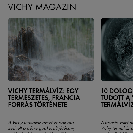
VICHY MAGAZIN
VICHY TERMÁLVÍZ: EGY
10 DOLOG
TERMÉSZETES, FRANCIA
TUDOTT A
FORRÁS TÖRTÉNETE
TERMÁLVÍ
A Vichy termálvíz évszázadok óta
A francia vulkán
kedvelt a bőrre gyakorolt jótékony
Vichy termálvíz a