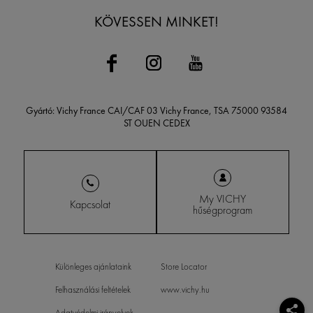
KÖVESSEN MINKET!
Gyártó: Vichy France CAI/CAF 03 Vichy France, TSA 75000 93584
ST OUEN CEDEX
My VICHY
Kapcsolat
hűségprogram
Különleges ajánlataink
Store Locator
Felhasználási feltételek
www.vichy.hu
Adatvédelmi irányelvek