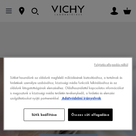
Folytatás elfogadás nélkül
Sütiket használunk az oldalunk megfelelő működésének biztosításához, a tartalmak és
hirdetések személyre szabásához, közösségi média funkciók felkínálásához és az
MY VICHY
oldalunk látogatottságának elemzéséhez. Oldalhasználattal kapcsolatos információkat
is megosztunk a közösségi média területén tevékenykedő, a hirdetési és elemzési
szolgáltatásokat nyújtó partnereinkkel.
Adatvédelmi irányelvek
Sütik beállítása
Összes süti elfogadása
Az én szépségprogramom