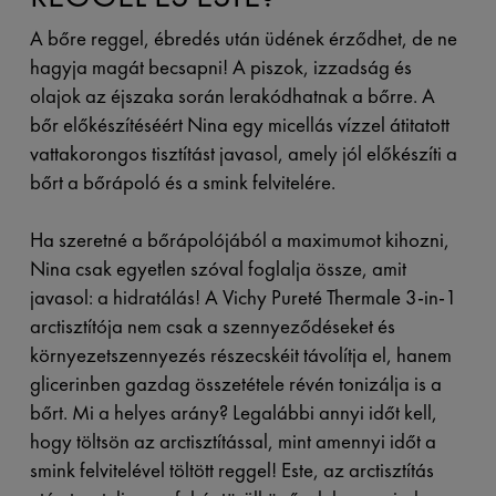
A bőre reggel, ébredés után üdének érződhet, de ne
hagyja magát becsapni! A piszok, izzadság és
olajok az éjszaka során lerakódhatnak a bőrre. A
bőr előkészítéséért Nina egy micellás vízzel átitatott
vattakorongos tisztítást javasol, amely jól előkészíti a
bőrt a bőrápoló és a smink felvitelére.
Ha szeretné a bőrápolójából a maximumot kihozni,
Nina csak egyetlen szóval foglalja össze, amit
javasol: a hidratálás! A
Vichy Pureté Thermale 3-in-1
arctisztítója nem csak a szennyeződéseket és
környezetszennyezés részecskéit távolítja el, hanem
glicerinben gazdag összetétele révén tonizálja is a
bőrt. Mi a helyes arány? Legalábbi annyi időt kell,
hogy töltsön az arctisztítással, mint amennyi időt a
smink felvitelével töltött reggel! Este, az arctisztítás