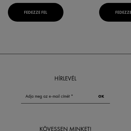
FEDEZZE FEL
FEDEZZE
HÍRLEVÉL
KÖVESSEN MINKET!