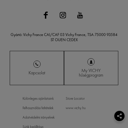
Gyártó: Vichy France CAI/CAF 03 Vichy France, TSA 75000 93584
ST OUEN CEDEX
My VICHY
Kapcsolat
hűségprogram
Különleges ajánlataink
Store Locator
Felhasználási feltételek
www.vichy.hu
Adatvédelmi irányelvek
Sütik beállítása