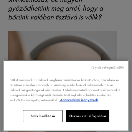
győződhetünk meg arról, hogy a
bőrünk valóban tisztává is válik?
Folytatás elfogadás nélkül
Sütiket használunk az oldalunk megfelelő működésének biztosításához, a tartalmak és
hirdetések személyre szabásához, közösségi média funkciók felkínálásához és az
oldalunk látogatottságának elemzéséhez. Oldalhasználattal kapcsolatos információkat
is megosztunk a közösségi média területén tevékenykedő, a hirdetési és elemzési
szolgáltatásokat nyújtó partnereinkkel.
Adatvédelmi irányelvek
Sütik beállítása
Összes süti elfogadása