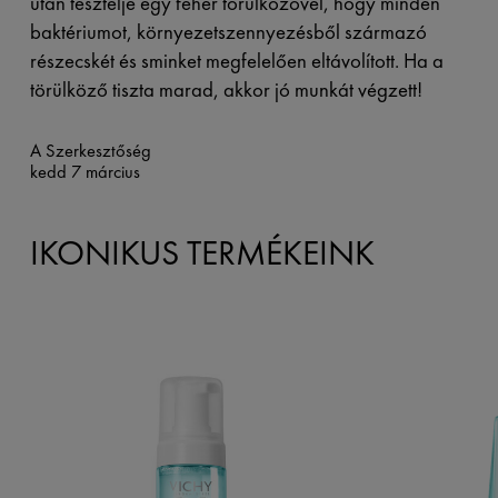
után tesztelje egy fehér törülközővel, hogy minden
baktériumot, környezetszennyezésből származó
részecskét és sminket megfelelően eltávolított. Ha a
törülköző tiszta marad, akkor jó munkát végzett!
A Szerkesztőség
kedd 7 március
IKONIKUS TERMÉKEINK