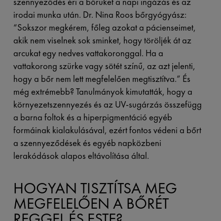
szennyeződés éri a bőrüket a napi ingázás és az
irodai munka után. Dr. Nina Roos bőrgyógyász:
“Sokszor megkérem, főleg azokat a pácienseimet,
akik nem viselnek sok sminket, hogy töröljék át az
arcukat egy nedves vattakoronggal. Ha a
vattakorong szürke vagy sötét színű, az azt jelenti,
hogy a bőr nem lett megfelelően megtisztítva.” És
még extrémebb? Tanulmányok kimutatták, hogy a
környezetszennyezés és az UV-sugárzás összefügg
a barna foltok és a hiperpigmentáció egyéb
formáinak kialakulásával, ezért fontos védeni a bőrt
a szennyeződések és egyéb napközbeni
lerakódások alapos eltávolítása által.
HOGYAN TISZTÍTSA MEG
MEGFELELŐEN A BŐRÉT
REGGEL ÉS ESTE?