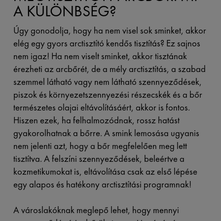
A KÜLÖNBSÉG?
Úgy gonodolja, hogy ha nem visel sok sminket, akkor
elég egy gyors arctisztító kendős tisztítás? Ez sajnos
nem igaz! Ha nem viselt sminket, akkor tisztának
érezheti az arcbőrét, de a mély arctisztítás, a szabad
szemmel látható vagy nem látható szennyeződések,
piszok és környezetszennyezési részecskék és a bőr
természetes olajai eltávolításáért, akkor is fontos.
Hiszen ezek, ha felhalmozódnak, rossz hatást
gyakorolhatnak a bőrre. A smink lemosása ugyanis
nem jelenti azt, hogy a bőr megfelelően meg lett
tisztítva. A felszíni szennyeződések, beleértve a
kozmetikumokat is, eltávolítása csak az első lépése
egy alapos és hatékony arctisztítási programnak
!
A városlakóknak meglepő lehet, hogy mennyi