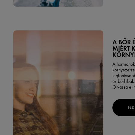
A BŐR 
MIÉRT 
KÖRNY
A hormonok é
környezetsz
legfontosab
és bőrhibák 
Olvassa el m
FED