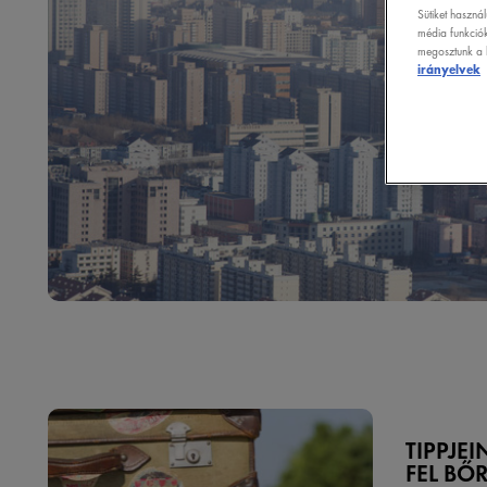
Sütiket haszná
média funkciók
megosztunk a k
irányelvek
TIPPJEI
FEL BŐR