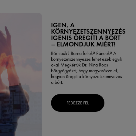
IGEN, A
KÖRNYEZETSZENNYEZÉS
IGENIS ÖREGÍTI A BŐRT
– ELMONDJUK MIÉRT!
Bőrhibák? Barna foltok? Ráncok? A
környezetszennyezés lehet ezek egyik
oka! Megkértük Dr. Nina Roos
bőrgyógyászt, hogy magyarázza el,
hogyan öregíti a környezetszennyezés
a bőrt.
FEDEZZE FEL