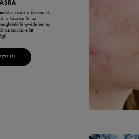
ÁSRA
indul, ne csak a bőröndjét,
rét
is készítse fel az
 megfelelő
fényvédelem
és
r az indulás előtt
ágú.
EZZE FEL