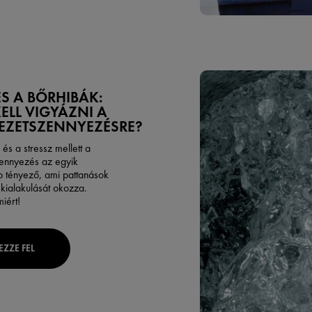
ÉS A BŐRHIBÁK:
KELL VIGYÁZNI A
EZETSZENNYEZÉSRE?
s a stressz mellett a
ennyezés az egyik
b tényező, ami pattanások
kialakulását okozza.
iért!
EZZE FEL