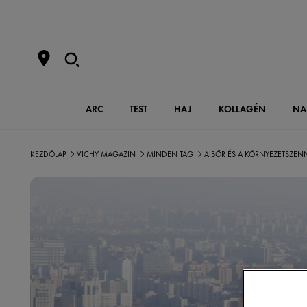
ARC
TEST
HAJ
KOLLAGÉN
NA
KEZDŐLAP
VICHY MAGAZIN
MINDEN TAG
A BŐR ÉS A KÖRNYEZETSZEN