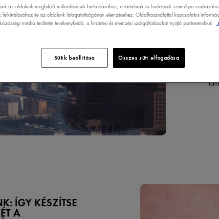
lunk az oldalunk megfelelő működésének biztosításához, a tartalmak és hirdetések személyre szabásáho
 felkínálásához és az oldalunk látogatottságának elemzéséhez. Oldalhasználattal kapcsolatos informáci
Sok
özösségi média területén tevékenykedő, a hirdetési és elemzési szolgáltatásokat nyújtó partnereinkkel.
val
Biz
gya
rag
Sütik beállítása
Összes süti elfogadása
kia
kör
tan
NK: ÍGY KÉSZÍTSE
ÉT A