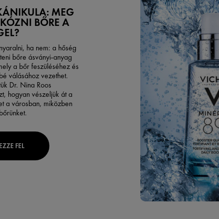
KÁNIKULA: MEG
RKÓZNI BŐRE A
GEL?
nyaralni, ha nem: a hőség
íteni bőre ásványi-anyag
mely a bőr feszüléséhez és
é válásához vezethet.
ük Dr. Nina Roos
t, hogyan vészeljük át a
et a városban, miközben
 bőrünket.
EZZE FEL