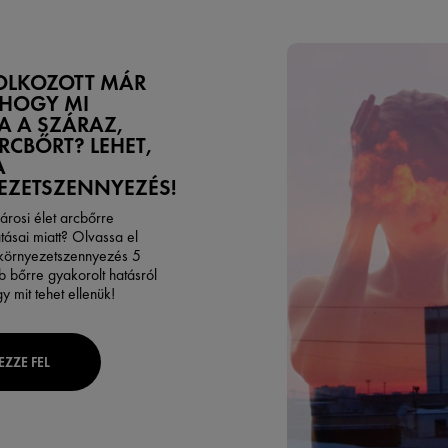
LKOZOTT MÁR
 HOGY MI
 A SZÁRAZ,
RCBŐRT? LEHET,
A
EZETSZENNYEZÉS!
árosi élet arcbőrre
tásai miatt? Olvassa el
 környezetszennyezés 5
b bőrre gyakorolt hatásról
gy mit tehet
ellenük!
EZZE FEL