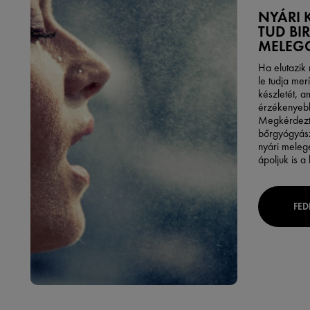
NYÁRI 
TUD BI
MELEG
Ha elutazik 
le tudja mer
készletét, a
érzékenyebb
Megkérdezt
bőrgyógyász
nyári meleg
ápoljuk is a
FED