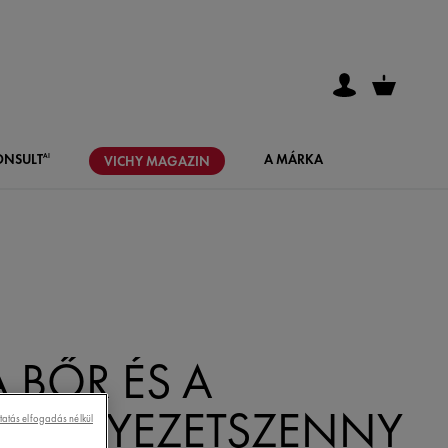
ONSULT
A MÁRKA
AI
VICHY
MAGAZIN
A BŐR ÉS A
KÖRNYEZETSZENNYEZ
tatás elfogadás nélkül