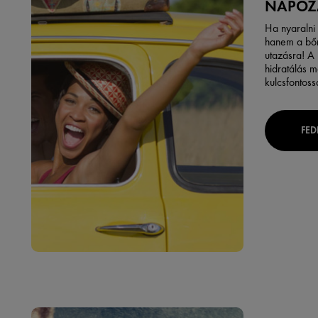
NAPOZ
Ha nyaralni 
hanem a
bő
utazásra! A
hidratálás
má
kulcsfontoss
FED