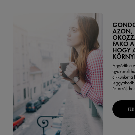
GONDO
AZON,
OKOZZA
FAKÓ A
HOGY 
KÖRNY
Aggódik a v
gyakorolt ha
cikkünket a
leggyakorib
és arról, ho
FED