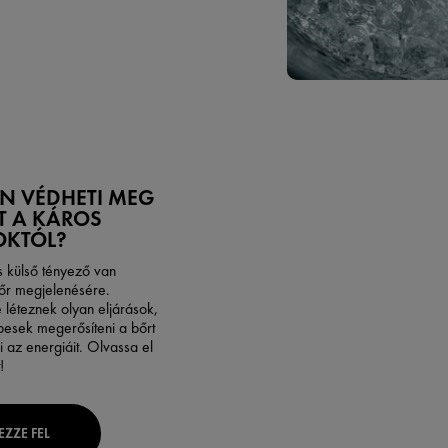
N VÉDHETI MEG
T A KÁROS
OKTÓL?
s külső tényező van
bőr megjelenésére.
 léteznek olyan eljárások,
esek megerősíteni a bőrt
 az energiáit. Olvassa el
!
EZZE FEL