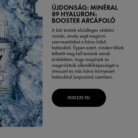
ÚJDONSÁG: MINÉRAL
89 HYALURON-
BOOSTER ARCÁPOLÓ
A bőr testünk elsődleges védelmi
vonala, amely segít megóvni
szervezetünket a káros külső
hatásoktól. Éppen ezért, minden tőlünk
telhetőt meg kell tennünk annak
érdekében, hogy megóvjuk és
megerősítsük ellenállóképességét a
stresszel és más káros környezeti
hatásokkal (expozóm) szemben.
FEDEZZE FEL