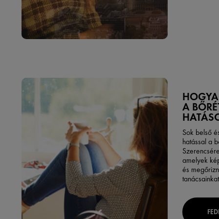
HOGYA
A BŐRÉ
HATÁS
Sok belső é
hatással a 
Szerencsére
amelyek kép
és megőrizni
tanácsainkat
FED