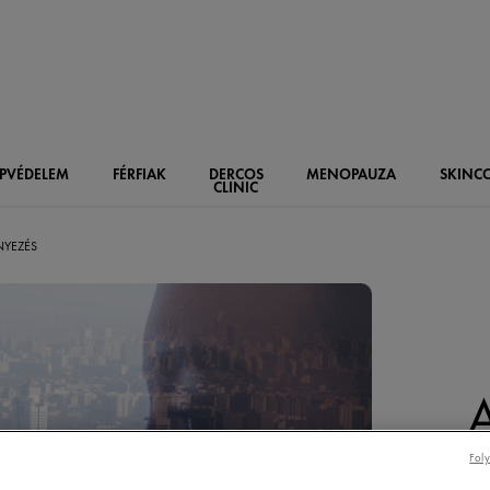
PVÉDELEM
FÉRFIAK
DERCOS
MENOPAUZA
SKIN
C
CLINIC
NYEZÉS
Foly