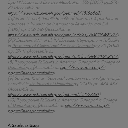
Sport Nutrition and Exercise Metabolism
17.6 (2007) pp.574-
82 [Accessible at:
https://www.ncbi.nlm.nih.gov/pubmed/18156662
]
[6]Slavin, J.L. et al, 'Health Benefits of Fruits and Vegetables' in
Advances in Nutrition an International Review Journal
3.4
(2012) pp. 506-516 [Accessible at:
https://www.ncbi.nlm.nih.gov/pmc/articles/PMC3649719/
]
[7]Rubenstein, R.M. et al, 'Malassezia (Pityrosporum) Folliculitis'
in
The Journal of Clinical and Aesthetic Dermatology
7.3 (2014)
pp. 37-41 [Accessible at:
https://www.ncbi.nlm.nih.gov/pmc/articles/PMC3970831/
]
[8] Pityrosporum Folliculitis in
American Osteopathic College of
Dermatology.
[Accessible at:
http://www.aocd.org/?
page=PityrosporumFollicu
]
[9] Sardana K. et al ‘’Seasonal variation in acne vulgaris--myth
or reality’ in
The Journal of Dermatology
(2002) pp. 484-488.
[Accessible at:
https://www.ncbi.nlm.nih.gov/pubmed/12227481
]
[10] Pityrosporum Folliculitis in
American Osteopathic College
of Dermatology.
[Accessible at:
http://www.aocd.org/?
page=PityrosporumFollicu
]
A Szerkesztőség