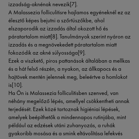
izzadság-aknénak nevezik[7].
A Malassezia folliculitisre hajlamos egyéneknél ez az
élesztő képes bejutni a szőrtüszőkbe, ahol
elszaporodik az izzadás által okozott hő és
páratartalom miatt[8]. Tanulmányok szerint nyáron az
izzadás és a megnövekedett páratartalom miatt
fokozódik az akné súlyossága[9].
Ezek a viszkető, piros pattanások általában a mellkas
és a hát felső részén, a nyakon, az állkapocs és a
hajtövek mentén jelennek meg, beleértve a homlokot
is[10].
Ha Ön is Malassezia folliculitisben szenved, van
néhány megelőző lépés, amellyel csökkentheti annak
terjedését. Ezek közé tartoznak higiéniai lépések,
amelyek beépíthetők a mindennapos rutinjába, mint
például az edzések utáni zuhanyozás, a ruhák
gyakoribb mosása és a smink eltávolítása lefekvés