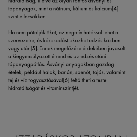
hidratáltság, illetve az olyan fontos ásványi és
tápanyagok, mint a nátrium, kálium és kalcium[4]
szintje lecsökken.
Ha nem pótolják őket, az negatív hatással lehet a
szervezetre, és károsodást okozhat edzés közben
vagy után[5]. Ennek megelőzése érdekében javasolt
a kiegyensúlyozott étrend és az edzés utáni
tápanyagpótlás. Ásványi anyagokban gazdag
ételek, például halak, banán, spenót, tojás, valamint
tej és víz fogyasztásával[6] feltöltheti a teste
hidratáltságát és vitaminszintjét.