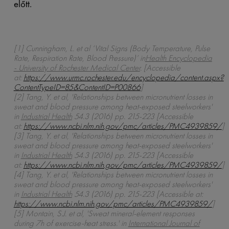
előtt.
[1] Cunningham, L. et al ‘Vital Signs (Body Temperature, Pulse
Rate, Respiration Rate, Blood Pressure)’ in
Health Encyclopedia
- University of Rochester Medical Center
. [Accessible
at:
https://www.urmc.rochester.edu/encyclopedia/content.aspx?
ContentTypeID=85&ContentID=P00866
]
[2] Tang, Y. et al, 'Relationships between micronutrient losses in
sweat and blood pressure among heat-exposed steelworkers'
in
Industrial Health
54.3 (2016) pp. 215-223 [Accessible
at:
https://www.ncbi.nlm.nih.gov/pmc/articles/PMC4939859/
]
[3] Tang, Y. et al, 'Relationships between micronutrient losses in
sweat and blood pressure among heat-exposed steelworkers'
in
Industrial Health
54.3 (2016) pp. 215-223 [Accessible
at:
https://www.ncbi.nlm.nih.gov/pmc/articles/PMC4939859/
]
[4] Tang, Y. et al, 'Relationships between micronutrient losses in
sweat and blood pressure among heat-exposed steelworkers'
in
Industrial Health
54.3 (2016) pp. 215-223 [Accessible at:
https://www.ncbi.nlm.nih.gov/pmc/articles/PMC4939859/
]
[5] Montain, S.J. et al, 'Sweat mineral-element responses
during 7h of exercise-heat stress.' in
International Journal of