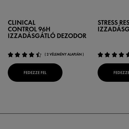
CLINICAL
STRESS RE
CONTROL 96H
IZZADÁS
IZZADÁSGÁTLÓ DEZODOR
( 2 VÉLEMÉNY ALAPJÁN )
FEDEZZE FEL
FEDEZZE