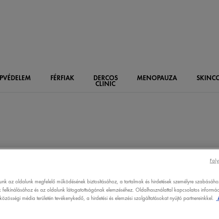
PVÉDELEM
FÉRFIAK
DERCOS
MENOPAUZA
SKIN
C
CLINIC
Foly
lunk az oldalunk megfelelő működésének biztosításához, a tartalmak és hirdetések személyre szabásáho
 felkínálásához és az oldalunk látogatottságának elemzéséhez. Oldalhasználattal kapcsolatos informáci
özösségi média területén tevékenykedő, a hirdetési és elemzési szolgáltatásokat nyújtó partnereinkkel.
nnyezés
#
A fejbőr érzékenysége
#
Arctisztítás