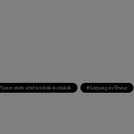
#
Szem alatti sötét karikák és táskák
#
Szépség és fitnesz