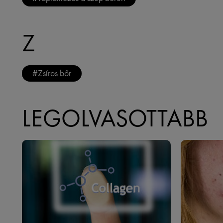
Z
#
Zsíros bőr
LEGOLVASOTTABB