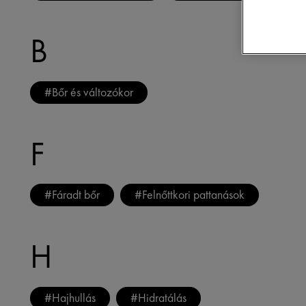
B
#
Bőr és változókor
F
#
Fáradt bőr
#
Felnőttkori pattanások
H
#
Hajhullás
#
Hidratálás