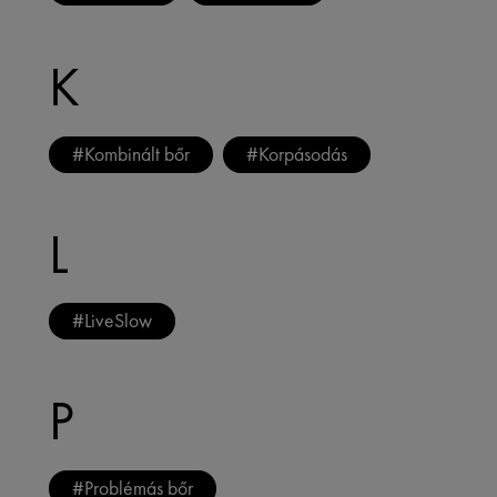
K
#
Kombinált bőr
#
Korpásodás
L
#
LiveSlow
P
#
Problémás bőr