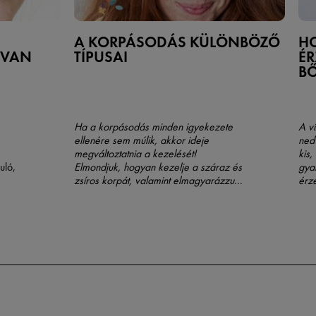
A KORPÁSODÁS KÜLÖNBÖZŐ
H
 VAN
TÍPUSAI
ÉR
B
Ha a korpásodás minden igyekezete
A v
ellenére sem múlik, akkor ideje
ned
megváltoztatnia a kezelését!
kis,
uló,
Elmondjuk, hogyan kezelje a száraz és
gya
zsíros korpát, valamint elmagyarázzuk
érz
folt
a kettő közötti különbséget.
legj
 mit
Olv