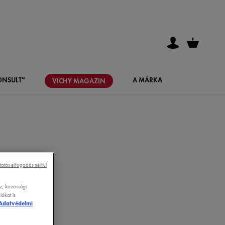
ONSULT
A MÁRKA
AI
VICHY
MAGAZIN
tatás elfogadás nélkül
z, közösségi
ókat is
Adatvédelmi