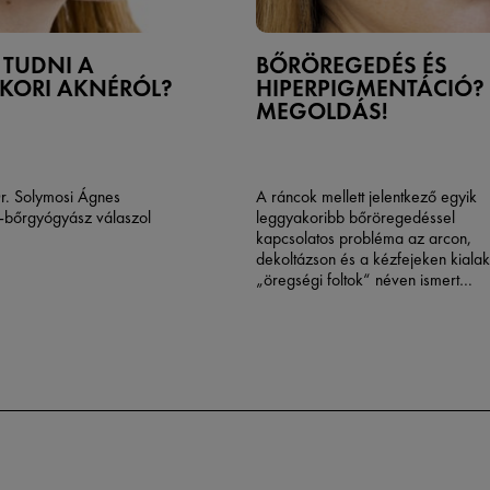
L TUDNI A
BŐRÖREGEDÉS ÉS
TKORI AKNÉRÓL?
HIPERPIGMENTÁCIÓ?
MEGOLDÁS!
r. Solymosi Ágnes
A ráncok mellett jelentkező egyik
-bőrgyógyász válaszol
leggyakoribb bőröregedéssel
kapcsolatos probléma az arcon,
dekoltázson és a kézfejeken kialak
„öregségi foltok“ néven ismert
hiperpigmentáció. Többféle pigment
létezik. Lássuk mitől keletkeznek és
tehetünk ellenük.