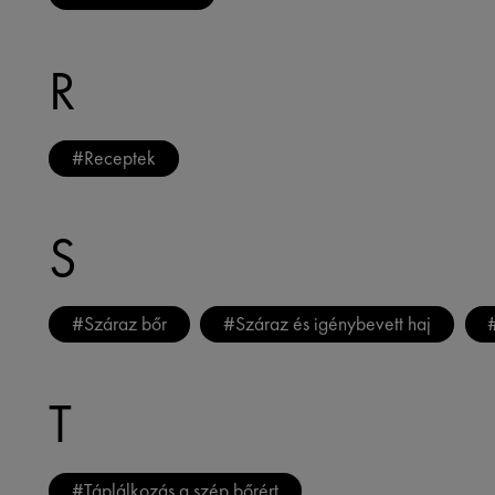
R
#
Receptek
S
#
Száraz bőr
#
Száraz és igénybevett haj
T
#
Táplálkozás a szép bőrért