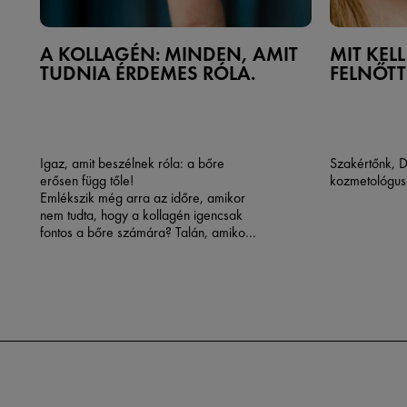
A KOLLAGÉN: MINDEN, AMIT
MIT KEL
TUDNIA ÉRDEMES RÓLA.
FELNŐT
Igaz, amit beszélnek róla: a bőre
Szakértőnk, D
erősen függ tőle!
kozmetológus
Emlékszik még arra az időre, amikor
nem tudta, hogy a kollagén igencsak
fontos a bőre számára? Talán, amikor
a 20-as éveiben a kollagéntermelése
igencsak magas volt, 75% -kal
magasabb, mint az életkor
előrehaladtával, nem kellett ezzel
foglalkoznia! Esetleg fél füllel hallotta a
kollagén szót, tudta, hogy az egy
fehérje és hogy valahogyan összefügg
a bőr struktúrájával.