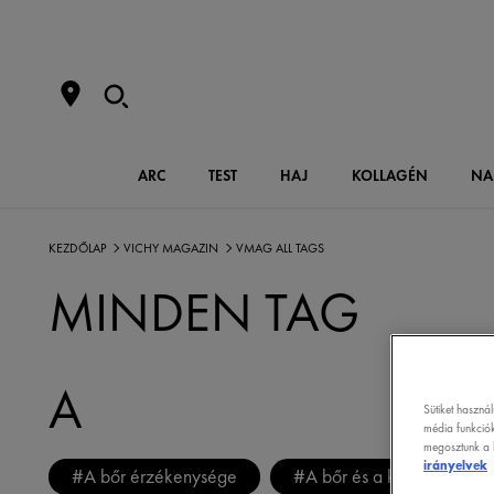
ARC
TEST
HAJ
KOLLAGÉN
NA
KEZDŐLAP
VICHY MAGAZIN
VMAG ALL TAGS
MINDEN TAG
A
Sütiket haszná
média funkciók
megosztunk a k
irányelvek
#
A bőr érzékenysége
#
A bőr és a környezetsze