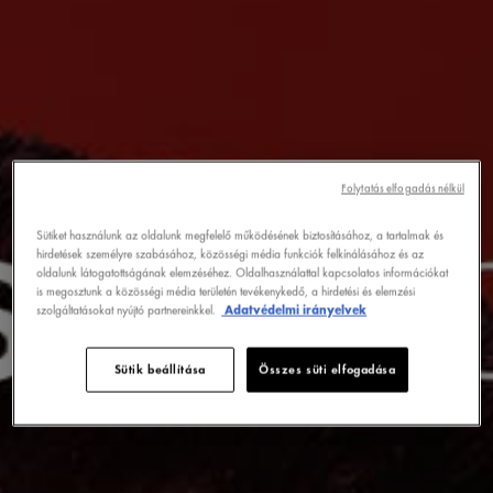
Folytatás elfogadás nélkül
Sütiket használunk az oldalunk megfelelő működésének biztosításához, a tartalmak és
hirdetések személyre szabásához, közösségi média funkciók felkínálásához és az
oldalunk látogatottságának elemzéséhez. Oldalhasználattal kapcsolatos információkat
is megosztunk a közösségi média területén tevékenykedő, a hirdetési és elemzési
szolgáltatásokat nyújtó partnereinkkel.
Adatvédelmi irányelvek
Sütik beállítása
Összes süti elfogadása