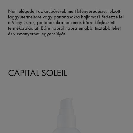
Nem elégedett az arcbőrével, mert kifényesedésre, túlzott
faggyútermelésre vagy pattanásokra hajlamos? Fedezze fel
a Vichy zsíros, pattanásokra hajlamos bőrre kifejlesztett
termékcsaládját! Bőre napról napra simább, tisztább lehet
és visszanyerheti egyensúlyát.
CAPITAL SOLEIL