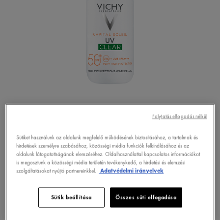
CAPITAL SOLEIL
Folytatás elfogadás nélkül
UV-CLEAR
Sütiket használunk az oldalunk megfelelő működésének biztosításához, a tartalmak és
hirdetések személyre szabásához, közösségi média funkciók felkínálásához és az
oldalunk látogatottságának elemzéséhez. Oldalhasználattal kapcsolatos információkat
( 12 VÉLEMÉNY ALAPJÁN )
is megosztunk a közösségi média területén tevékenykedő, a hirdetési és elemzési
szolgáltatásokat nyújtó partnereinkkel.
Adatvédelmi irányelvek
FEDEZZE FEL
Sütik beállítása
Összes süti elfogadása