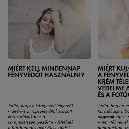
MIÉRT KELL MINDENNAP
MIÉRT KU
FÉNYVÉDŐT HASZNÁLNI?
A FÉNYVÉ
KRÉM TÉLE
VÉDELME 
ÉS A FOTÓ
Tudta, hogy a környezeti tényezők
Tudta, hogy a na
- ideértve a napsütés által okozott
károsíthatja a b
károsodásokat és a
sugarak
egész é
környezetszennyezést is - felelősek
– nem tűnnek el 
a bőröregedés akár 80% -áért?*
hónapokban, cs