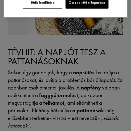
Sütik beállítása
Összes süti elfogadása
TÉVHIT: A NAP JÓT TESZ A
PATTANÁSOKNAK
Sokan úgy gondolják, hogy a
napsütés
kiszárítja a
pattanásokat, és javítja a problémás bőr állapotát. Ez
azonban csak átmeneti javulás. A
napfény
valóban
csökkentheti a
faggyútermelést
, de közben
megvastagítja a
felhámot,
ami eltömítheti a
pórusokat. Néhány hét múlva
a pattanások
még
erősebben térhetnek vissza – ezt nevezzük
„visszás
hatásnak”
.