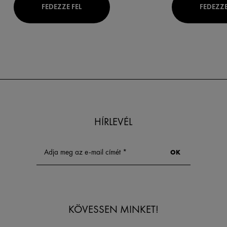
FEDEZZE FEL
FEDEZZE
HÍRLEVÉL
KÖVESSEN MINKET!