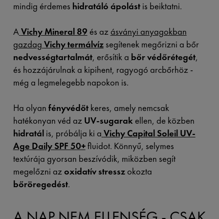
mindig érdemes
hidratáló ápolást
is beiktatni.
A
Vichy Mineral 89
és az
ásványi anyagokban
gazdag
Vichy termálvíz
segítenek megőrizni a bőr
nedvességtartalmát
, erősítik a
bőr védőrétegét
,
és hozzájárulnak a kipihent, ragyogó arcbőrhöz -
még a legmelegebb napokon is.
Ha olyan
fényvédőt
keres, amely nemcsak
hatékonyan véd az
UV-sugarak
ellen, de közben
hidratál
is, próbálja ki a
Vichy Capital Soleil UV-
Age Daily SPF 50+
fluidot. Könnyű, selymes
textúrája gyorsan beszívódik, miközben segít
megelőzni az
oxidatív stressz
okozta
bőröregedést
.
A NAP NEM ELLENSÉG - CSAK