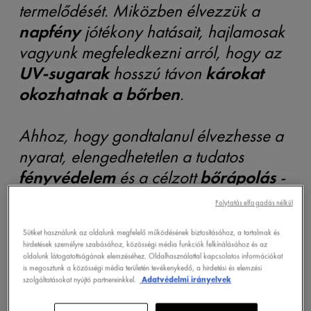
termelődését. Miközben élvezzük a
napfény
jótékony hatásait, hajlamosak
vagyunk megfeledkezni arról, hogy az
UV-sugarak
hosszú távon
károkat
okozhatnak a bőrben
.
Ahhoz, hogy gondtalanul élvezhesse a
nyarat, elengedhetetlen a tudatos
fényvédelem
és a célzott
bőrápolás
-
így bőre egészséges, ragyogó és védett
Folytatás elfogadás nélkül
maradhat.
Sütiket használunk az oldalunk megfelelő működésének biztosításához, a tartalmak és
hirdetések személyre szabásához, közösségi média funkciók felkínálásához és az
oldalunk látogatottságának elemzéséhez. Oldalhasználattal kapcsolatos információkat
is megosztunk a közösségi média területén tevékenykedő, a hirdetési és elemzési
szolgáltatásokat nyújtó partnereinkkel.
Adatvédelmi irányelvek