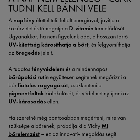
TUDNI KELL BÁNNI VELE
A
napfény
élettel teli: feltölt energiával, javítja a
közérzetet és támogatja a
D-vitamin
termelődését.
Ugyanakkor, ha nem figyelünk oda, a hosszan tartó
UV-kitettség
károsíthatja a bőrt
, és felgyorsíthatja
az
öregedés
jeleit.
A tudatos
fényvédelem
és a mindennapos
bőrápolási rutin
együttesen segítenek megőrizni a
bőr
fiatalos ragyogását
, csökkenteni a
pigmentfoltok
kialakulását, és védelmet nyújtani az
UV-károsodás
ellen.
Ha szeretné még pontosabban megérteni, mire van
szüksége a bőrének, próbálja ki a Vichy
MI
bőrelemzést
– ez az innovatív megoldás segít