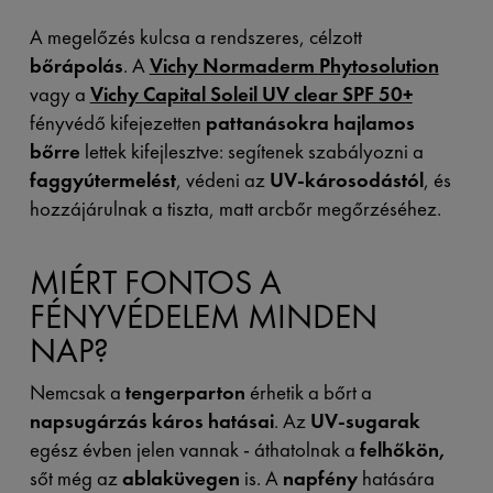
A megelőzés kulcsa a rendszeres, célzott
bőrápolás
. A
Vichy Normaderm Phytosolution
vagy a
Vichy Capital Soleil UV clear SPF 50+
fényvédő kifejezetten
pattanásokra hajlamos
bőrre
lettek kifejlesztve: segítenek szabályozni a
faggyútermelést
, védeni az
UV-károsodástól
, és
hozzájárulnak a tiszta, matt arcbőr megőrzéséhez.
MIÉRT FONTOS A
FÉNYVÉDELEM MINDEN
NAP?
Nemcsak a
tengerparton
érhetik a bőrt a
napsugárzás káros hatásai
. Az
UV-sugarak
egész évben jelen vannak - áthatolnak a
felhőkön,
sőt még az
ablaküvegen
is. A
napfény
hatására