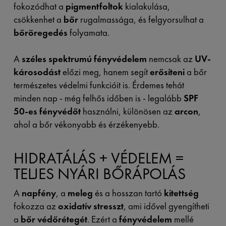
fokozódhat a
pigmentfoltok
kialakulása,
csökkenhet a
bőr
rugalmassága, és felgyorsulhat a
bőröregedés
folyamata.
A
széles spektrumú fényvédelem
nemcsak az
UV-
károsodást
előzi meg, hanem segít
erősíteni
a bőr
természetes védelmi funkcióit is. Érdemes tehát
minden nap - még felhős időben is - legalább
SPF
50-es
fényvédőt
használni, különösen az
arcon
,
ahol a bőr vékonyabb és érzékenyebb.
HIDRATÁLÁS + VÉDELEM =
TELJES NYÁRI BŐRÁPOLÁS
A
napfény
, a
meleg
és a hosszan tartó
kitettség
fokozza az
oxidatív stresszt
, ami idővel gyengítheti
a
bőr védőrétegét
. Ezért a
fényvédelem
mellé