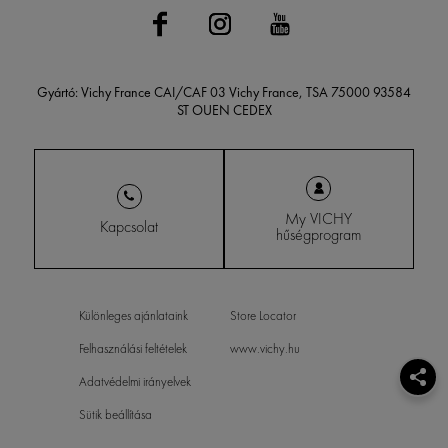
Gyártó: Vichy France CAI/CAF 03 Vichy France, TSA 75000 93584
ST OUEN CEDEX
My VICHY
Kapcsolat
hűségprogram
Különleges ajánlataink
Store Locator
Felhasználási feltételek
www.vichy.hu
Adatvédelmi irányelvek
Sütik beállítása