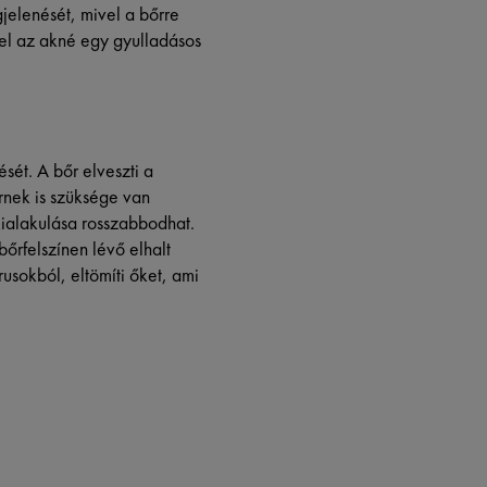
jelenését, mivel a bőrre
vel az akné egy gyulladásos
sét. A bőr elveszti a
őrnek is szüksége van
ialakulása rosszabbodhat.
őrfelszínen lévő elhalt
usokból, eltömíti őket, ami