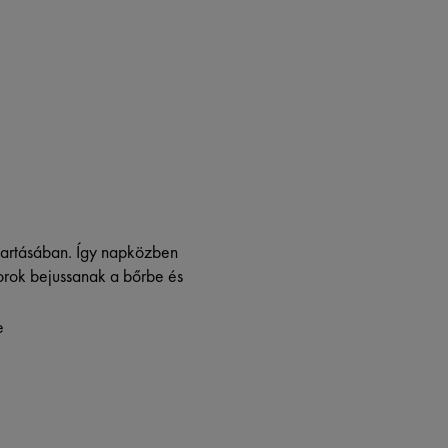
tartásában. Így napközben
torok bejussanak a bőrbe és
e