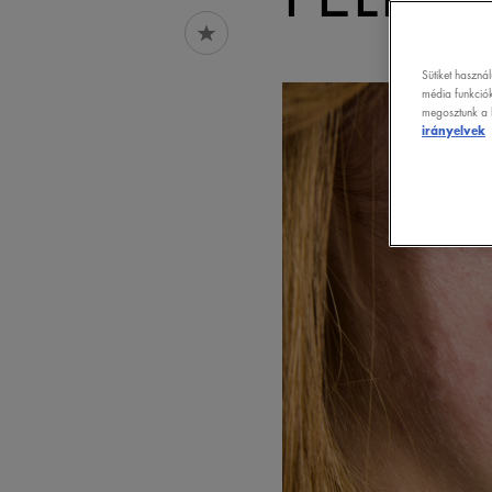
Sütiket haszná
média funkciók
megosztunk a k
irányelvek