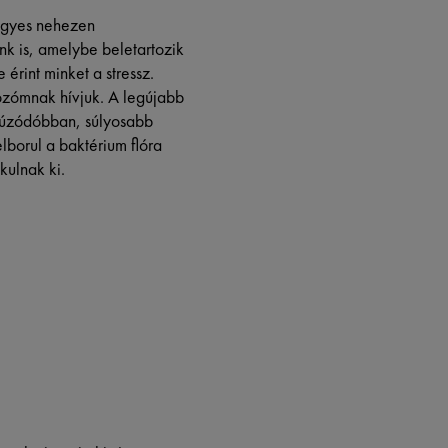
egyes nehezen
nk is, amelybe beletartozik
rint minket a stressz.
ozómnak hívjuk. A legújabb
lhúzódóbban, súlyosabb
lborul a baktérium flóra
kulnak ki.