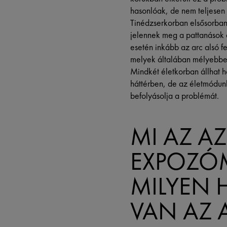
hasonlóak, de nem teljesen
Tinédzserkorban elsősorban
jelennek meg a pattanások é
esetén inkább az arc alsó f
melyek általában mélyebbe
Mindkét életkorban állhat 
háttérben, de az életmódun
befolyásolja a problémát.
MI AZ AZ
EXPOZÓ
MILYEN 
VAN AZ 