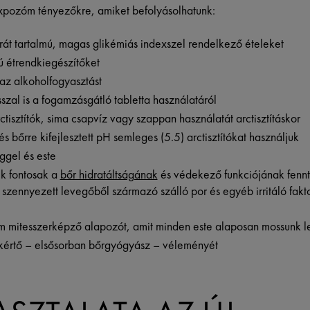
xpozóm tényezőkre, amiket befolyásolhatunk:
rát tartalmú, magas glikémiás indexszel rendelkező ételeket
mú étrendkiegészítőket
 az alkoholfogyasztást
szal is a fogamzásgátló tabletta használatáról
rctisztítók, sima csapvíz vagy szappan használatát arctisztításkor
s bőrre kifejlesztett pH semleges (5.5) arctisztítókat használjuk
eggel és este
ek fontosak a
bőr hidratáltságának
és védekező funkciójának fenn
a szennyezett levegőből származó szálló por és egyéb irritáló fak
m mitesszerképző alapozót, amit minden este alaposan mossunk l
akértő – elsősorban bőrgyógyász – véleményét