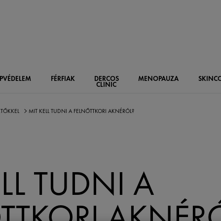
PVÉDELEM
FÉRFIAK
DERCOS
MENOPAUZA
SKIN
C
CLINIC
RTŐKKEL
MIT KELL TUDNI A FELNŐTTKORI AKNÉRÓL?
LL TUDNI A
TTKORI AKNÉR