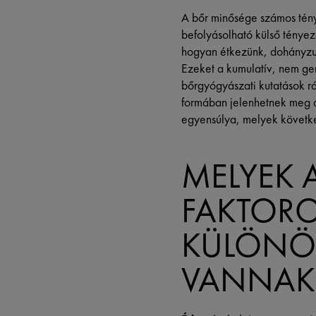
A bőr minősége számos tén
befolyásolható külső tényez
hogyan étkezünk, dohányzunk
Ezeket a kumulatív, nem ge
bőrgyógyászati kutatások r
formában jelenhetnek meg a 
egyensúlya, melyek követke
MELYEK 
FAKTORO
KÜLÖNÖ
VANNAK 