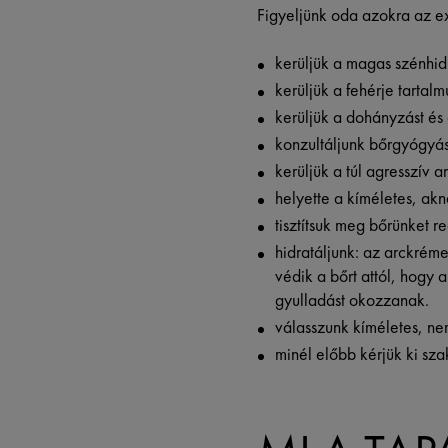
Figyeljünk oda azokra az e
kerüljük a magas szénhid
kerüljük a fehérje tartal
kerüljük a dohányzást és
konzultáljunk bőrgyógyás
kerüljük a túl agresszív a
helyette a kíméletes, akné
tisztítsuk meg bőrünket r
hidratáljunk: az arckrém
védik a bőrt attól, hogy 
gyulladást okozzanak.
válasszunk kíméletes, ne
minél előbb kérjük ki sz