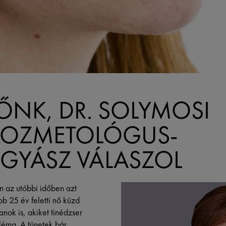
ŐNK, DR. SOLYMOSI
KOZMETOLÓGUS-
GYÁSZ VÁLASZOL
 az utóbbi időben azt
b 25 év feletti nő küzd
nok is, akiket tinédzser
léma. A tünetek bár