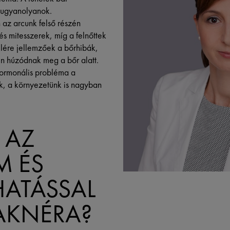
 ugyanolyanok.
 az arcunk felső részén
s mitesszerek, míg a felnőttek
elére jellemzőek a bőrhibák,
n húzódnak meg a bőr alatt.
hormonális probléma a
k, a környezetünk is nagyban
 AZ
M ÉS
HATÁSSAL
AKNÉRA?