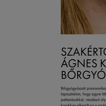
SZAKÉRT
ÁGNES 
BŐRGYÓ
Bőrgyógyászati praxisomban
tapasztalom, hogy egyre töb
pattanásokkal, ráadásul olya
korukban elkerült ez a prob