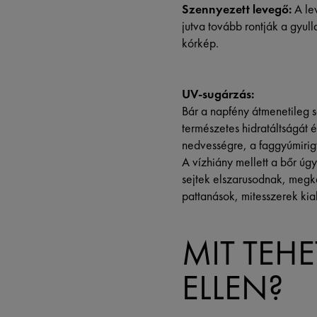
Szennyezett levegő:
A lev
jutva tovább rontják a gyul
kórkép.
UV-sugárzás:
Bár a napfény átmenetileg s
természetes hidratáltságát é
nedvességre, a faggyúmirig
A vízhiány mellett a bőr úg
sejtek elszarusodnak, megke
pattanások, mitesszerek kia
MIT TEH
ELLEN?