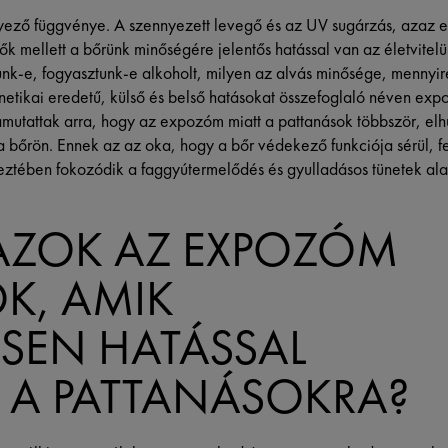
yező függvénye. A szennyezett levegő és az UV sugárzás, azaz 
ők mellett a bőrünk minőségére jelentős hatással van az életvitelü
-e, fogyasztunk-e alkoholt, milyen az alvás minősége, mennyire é
netikai eredetű, külső és belső hatásokat összefoglaló néven exp
ámutattak arra, hogy az expozóm miatt a pattanások többször, e
bőrön. Ennek az az oka, hogy a bőr védekező funkciója sérül, fe
ztében fokozódik a faggyútermelődés és gyulladásos tünetek ala
AZOK AZ EXPOZÓM
K, AMIK
SEN HATÁSSAL
A PATTANÁSOKRA?