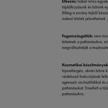
Étkezés:
habár nincs egység
táplálkozásunk és bőrünk eg
(főleg a sovány tejből készü
indexű ételek jelenthetnek
Fogamzásgátlók:
nem mind
lehetnek a pattanásokra, mí
megváltoztatják a tesztosz
Kozmetikai készítmények
hipoallergén, aknés bőrre 
védekező funkciójának felbor
agresszív arctisztítókkal é
pattanásokat. Emellett a tú
pattanásokra.