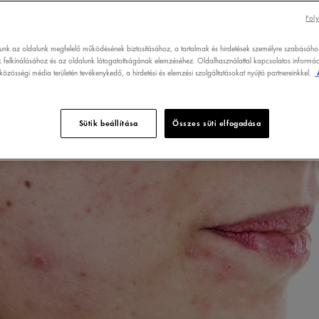
Foly
lunk az oldalunk megfelelő működésének biztosításához, a tartalmak és hirdetések személyre szabásáho
 felkínálásához és az oldalunk látogatottságának elemzéséhez. Oldalhasználattal kapcsolatos informáci
özösségi média területén tevékenykedő, a hirdetési és elemzési szolgáltatásokat nyújtó partnereinkkel.
Sütik beállítása
Összes süti elfogadása