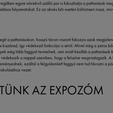
egőben egyre növekvő szálló por is fokozhatja a pattanások meg
ladásos folyamatokat. Ez az aknés bőr esetén különösen rossz, mi
egít a pattanásokon, hosszú távon viszont fokozza azok megjelené
s kiszárad, így védekező funkciója is sérül. Mivel még a zsíros b
yek még több faggyút termelnek, ami miatt később a pattanások k
y védekezik a nappal szemben, hogy a felszíne megvastagszik. A b
ményednek, ezáltal a felgyülemlett faggyú nem tud távozni a pór
lakulásához vezet.
ETÜNK AZ EXPOZÓM