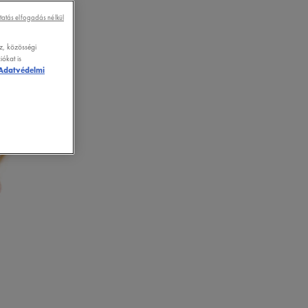
tatás elfogadás nélkül
z, közösségi
ókat is
Adatvédelmi