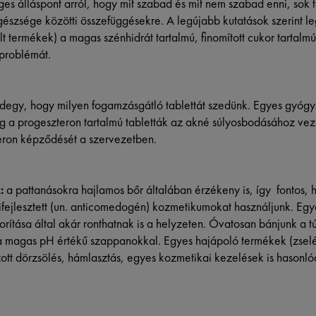
es álláspont arról, hogy mit szabad és mit nem szabad enni, sok t
észsége közötti összefüggésekre. A legújabb kutatások szerint l
lt termékek) a magas szénhidrát tartalmú, finomított cukor tartal
 problémát.
egy, hogy milyen fogamzásgátló tablettát szedünk. Egyes gyógys
g a progeszteron tartalmú tabletták az akné súlyosbodásához vez
teron képződését a szervezetben.
:
a pattanásokra hajlamos bőr általában érzékeny is, így fontos, 
kifejlesztett (un. anticomedogén) kozmetikumokat használjunk. Eg
ítása által akár ronthatnak is a helyzeten. Óvatosan bánjunk a túl
s a magas pH értékű szappanokkal. Egyes hajápoló termékek (zsel
lzott dörzsölés, hámlasztás, egyes kozmetikai kezelések is hasonl