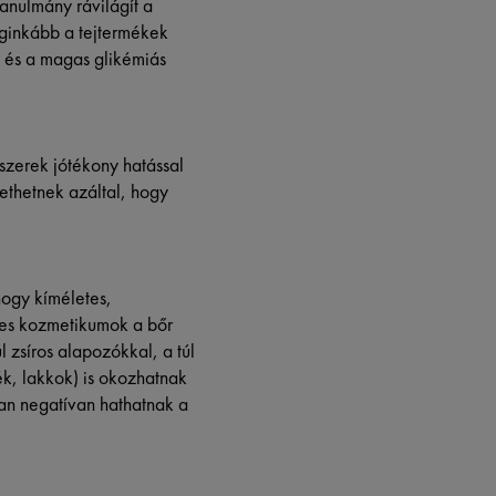
anulmány rávilágít a
eginkább a tejtermékek
mú és a magas glikémiás
zerek jótékony hatással
ethetnek azáltal, hogy
hogy kíméletes,
yes kozmetikumok a bőr
 zsíros alapozókkal, a túl
ék, lakkok) is okozhatnak
óan negatívan hathatnak a