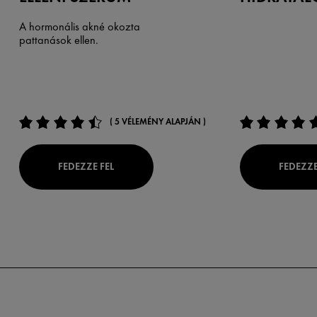
A hormonális akné okozta
pattanások ellen.
( 5 VÉLEMÉNY ALAPJÁN )
FEDEZZE FEL
FEDEZZE