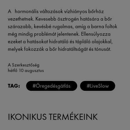
A hormonális változások vízhiányos bőrhöz
vezethetnek. Kevesebb ösztrogén hatására a bőr
szárazabb, kevésbé rugalmas, amíg a barna foltok
még mindig problémát jelentenek. Ellensúlyozza
ezeket a hatásokat hidratáló és tápláló olajokkal,
melyek fokozzák a bőr hidratáltságát és tónusát.
A Szerkesztőség
hétfő 10 augusztus
TAG:
#Öregedésgátlás
#LiveSlow
IKONIKUS TERMÉKEINK