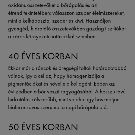
oxidáns összetevőket a bőrápolás és az
étrend tekintetében: válasszon szuper élelmiszereket,
mint a kelkáposzta, szeder és kiwi. Használjon
gyengéd, hidratáló összetevőkben gazdag tisztítókat
a káros környezeti hatásokkal szemben.
40 ÉVES KORBAN
Ekkor már a ráncok és öregségi foltok határozotabbá
válnak, így a cél az, hogy homogenizálja a
pigmentációkat és növelje a kollagént. Ebben az
évtizedben a bőr veszít ragyogásából. A hosszú távú
hidratálás célszerűbb, mint valaha, így használjon
hialuronsavas szérumot a napi bőrápoló alá.
50 ÉVES KORBAN