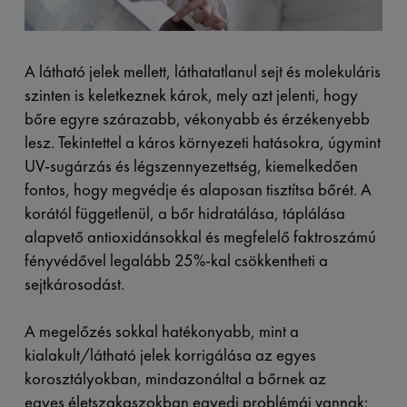
A látható jelek mellett, láthatatlanul sejt és molekuláris
szinten is keletkeznek károk, mely azt jelenti, hogy
bőre egyre szárazabb, vékonyabb és érzékenyebb
lesz. Tekintettel a káros környezeti hatásokra, úgymint
UV-sugárzás és légszennyezettség, kiemelkedően
fontos, hogy megvédje és alaposan tisztítsa bőrét. A
korától függetlenül, a bőr hidratálása, táplálása
alapvető antioxidánsokkal és megfelelő faktroszámú
fényvédővel legalább 25%-kal csökkentheti a
sejtkárosodást.
A megelőzés sokkal hatékonyabb, mint a
kialakult/látható jelek korrigálása az egyes
korosztályokban, mindazonáltal a bőrnek az
egyes életszakaszokban egyedi problémái vannak: