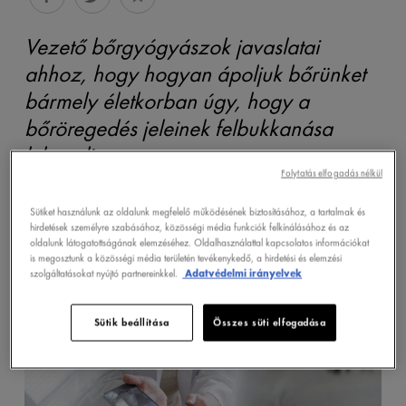
Vezető bőrgyógyászok javaslatai
ahhoz, hogy hogyan ápoljuk bőrünket
bármely életkorban úgy, hogy a
bőröregedés jeleinek felbukkanása
lelassuljon.
Folytatás elfogadás nélkül
Sütiket használunk az oldalunk megfelelő működésének biztosításához, a tartalmak és
hirdetések személyre szabásához, közösségi média funkciók felkínálásához és az
oldalunk látogatottságának elemzéséhez. Oldalhasználattal kapcsolatos információkat
is megosztunk a közösségi média területén tevékenykedő, a hirdetési és elemzési
szolgáltatásokat nyújtó partnereinkkel.
Adatvédelmi irányelvek
Sütik beállítása
Összes süti elfogadása