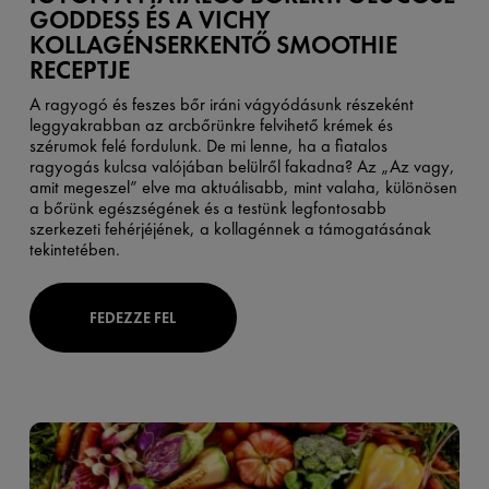
GODDESS ÉS A VICHY
KOLLAGÉNSERKENTŐ SMOOTHIE
RECEPTJE
A ragyogó és feszes bőr iráni vágyódásunk részeként
leggyakrabban az arcbőrünkre felvihető krémek és
szérumok felé fordulunk. De mi lenne, ha a fiatalos
ragyogás kulcsa valójában belülről fakadna? Az „Az vagy,
amit megeszel” elve ma aktuálisabb, mint valaha, különösen
a bőrünk egészségének és a testünk legfontosabb
szerkezeti fehérjéjének, a kollagénnek a támogatásának
tekintetében.
FEDEZZE FEL