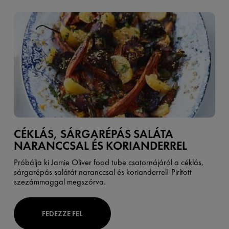
CÉKLÁS, SÁRGARÉPÁS SALÁTA
NARANCCSAL ÉS KORIANDERREL
Próbálja ki Jamie Oliver food tube csatornájáról a céklás,
sárgarépás salátát naranccsal és korianderrel! Pirított
szezámmaggal megszórva.
FEDEZZE FEL