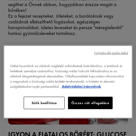
segíthet is Önnek abban, hogyjobban érezze magát a
bőrében!
Ez a fejezet recepteket, ötleteket, a barátoknak vagy
családnak elkészíthető fogásokat, egészséges
harapnivalókat, ízletes leveseket és persze "méregtelenítő"
hatású gyümölcsleveket tartalmaz.
Folytatás elfogadás nélkül
Sütiket használunk az oldalunk megfelelő működésének biztosításához, a tartalmak és
hirdetések személyre szabásához, közösségi média funkciók felkínálásához és az
oldalunk látogatottságának elemzéséhez. Oldalhasználattal kapcsolatos információkat
is megosztunk a közösségi média területén tevékenykedő, a hirdetési és elemzési
szolgáltatásokat nyújtó partnereinkkel.
Adatvédelmi irányelvek
Sütik beállítása
Összes süti elfogadása
IGYON A FIATALOS BŐRÉRT: GLUCOSE