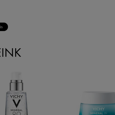
ás
EINK