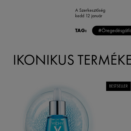
A Szerkesztőség
kedd 12 január
TAG:
#Öregedésgátl
IKONIKUS TERMÉK
BESTSELLER