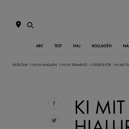
ARC
TEST
HAJ
KOLLAGÉN
NA
KEZDŐLAP
VICHY MAGAZIN
VICHY TERMÁLVÍZ
ÖSSZETEVŐK
KI MIT T
KI MIT
HIALU