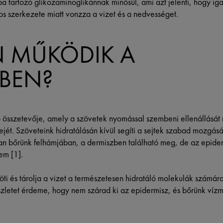
a tartozó glikozaminoglikánnak minősül, ami azt jelenti, hogy ig
s szerkezete miatt vonzza a vizet és a nedvességet.
 MŰKÖDIK A
BEN?
ő összetevője, amely a szövetek nyomással szembeni ellenállását 
ét. Szöveteink hidratálásán kívül segíti a sejtek szabad mozgását
 bőrünk felhámjában, a dermiszben található meg, de az epiderm
em [1].
i és tárolja a vizet a természetesen hidratáló molekulák számára 
szletet érdeme, hogy nem szárad ki az epidermisz, és bőrünk vízm