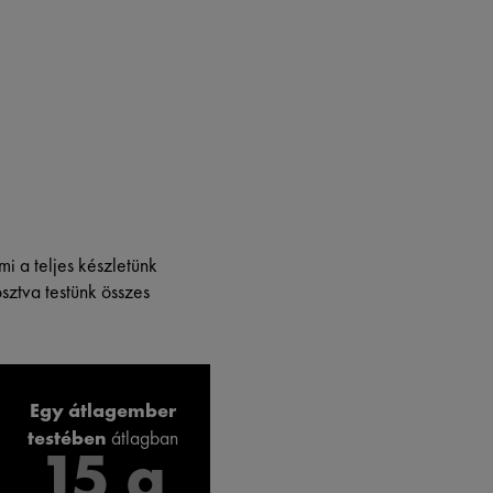
mi a teljes készletünk
sztva testünk összes
Egy átlagember
testében
átlagban
15 g