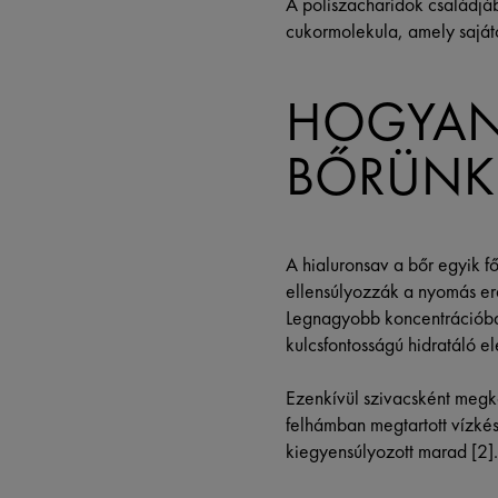
A poliszacharidok családjáb
cukormolekula, amely sajáto
HOGYAN
BŐRÜNK
A hialuronsav a bőr egyik f
ellensúlyozzák a nyomás erej
Legnagyobb koncentrációban
kulcsfontosságú hidratáló el
Ezenkívül szivacsként megköt
felhámban megtartott vízké
kiegyensúlyozott marad [2].