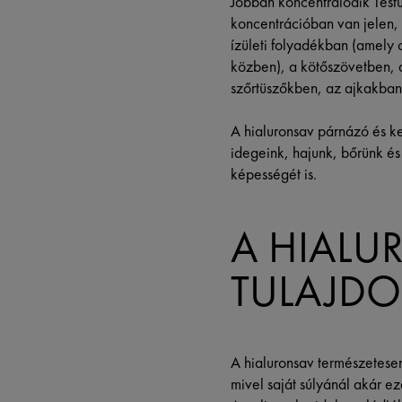
Jobban koncentrálódik Test
koncentrációban van jelen,
ízületi folyadékban (amely 
közben), a kötőszövetben, 
szőrtüszőkben, az ajkakban
A hialuronsav párnázó és k
idegeink, hajunk, bőrünk é
képességét is.
A HIALU
TULAJD
A hialuronsav természetesen
mivel saját súlyánál akár ez