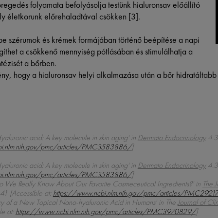
egedés folyamata befolyásolja testünk hialuronsav előállító
y életkorunk előrehaladtával csökken [3].
be szérumok és krémek formájában történő beépítése a napi
gíthet a csökkenő mennyiség pótlásában és stimulálhatja a
tézisét a bőrben.
ny, hogy a hialuronsav helyi alkalmazása után a bőr hidratáltab
Hyaluronic acid: A key molecule in skin aging' in
Dermato Endocrinology
4.3
bi.nlm.nih.gov/pmc/articles/PMC3583886/
]
Hyaluronic acid: A key molecule in skin aging' in
Dermato Endocrinology
4.3
bi.nlm.nih.gov/pmc/articles/PMC3583886/
]
Do We Really Know About Our Favorite Cosmeceutical Ingredients?' in
The J
41 [Accessible at:
https://www.ncbi.nlm.nih.gov/pmc/articles/PMC292
acy of a New Topical Nano-hyaluronic Acid in Humans' in The
Journal of Cl
le at:
https://www.ncbi.nlm.nih.gov/pmc/articles/PMC3970829/
]