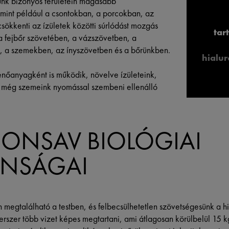
ünk bizonyos területein magasabb
 mint például a csontokban, a porcokban, az
csökkenti az ízületek közötti súrlódást mozgás
tar
a fejbőr szövetében, a vázszövetben, a
, a szemekben, az ínyszövetben és a bőrünkben.
hialu
enőanyagként is működik, növelve ízületeink,
s még szemeink nyomással szembeni ellenálló
RONSAV BIOLÓGIAI
ONSÁGAI
 megtalálható a testben, és felbecsülhetetlen szövetségesünk a h
erszer több vizet képes megtartani, ami átlagosan körülbelül 15 kg