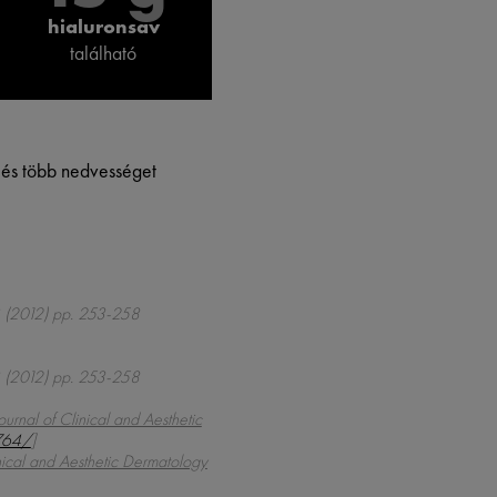
hialuronsav
található
b és több nedvességet
 (2012) pp. 253-258
 (2012) pp. 253-258
ournal of Clinical and Aesthetic
1764/
]
inical and Aesthetic Dermatology