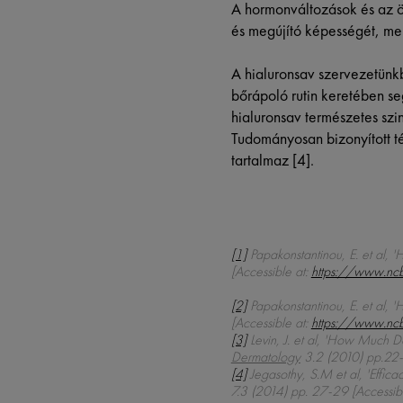
A hormonváltozások és az ör
és megújító képességét, mel
A hialuronsav szervezetünk
bőrápoló rutin keretében se
hialuronsav természetes szin
Tudományosan bizonyított té
tartalmaz [4].
[1]
Papakonstantinou, E. et al, '
[Accessible at:
https://www.nc
[2]
Papakonstantinou, E. et al, '
[Accessible at:
https://www.nc
[3]
Levin, J. et al, 'How Much 
Dermatology
3.2 (2010) pp.22-
[4]
Jegasothy, S.M et al, 'Effic
7.3 (2014) pp. 27-29 [Accessib