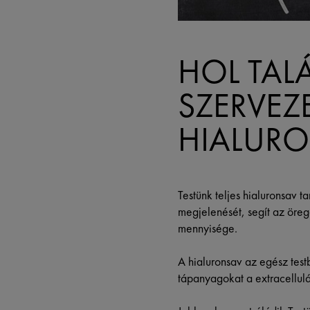
HOL TAL
SZERVEZ
HIALUR
Testünk teljes hialuronsav t
megjelenését, segít az öre
mennyisége.
A hialuronsav az egész test
tápanyagokat a extracellulár