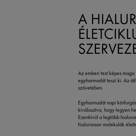
A HIALU
ÉLETCIK
SZERVEZ
Az emberi test képes maga is
egyharmadát teszi ki. Az át
szövetében.
Egyharmadát napi körforgás
kiválasztva, hogy legyen he
Ezenkívül a legtöbb hialuron
hialuronsav molekulák élet