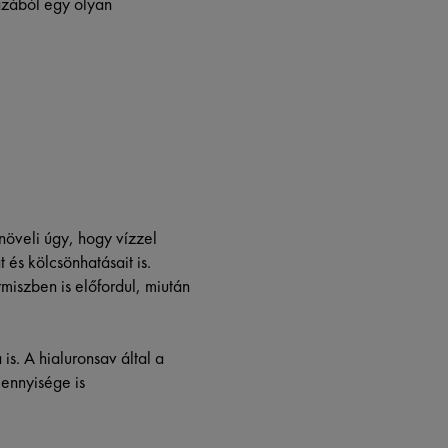
azából egy olyan
növeli úgy, hogy vízzel
 és kölcsönhatásait is.
iszben is előfordul, miután
is. A hialuronsav által a
ennyisége is