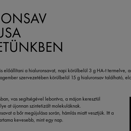
RONSAV
LUSA
ETÜNKBEN
 előállítani a hialuronsavat, napi körülbelül 3 g HA-t termelve, a
lagember szervezetében körülbelül 15 g hialuronsav található, elo
ban, vas segítségével lebontva, a májon keresztül
lye at újonnan szintetizált molekuláknak.
savat a bőr megújulása során, hámlás miatt vesztjük. Itt a
tartama kevesebb, mint egy nap.