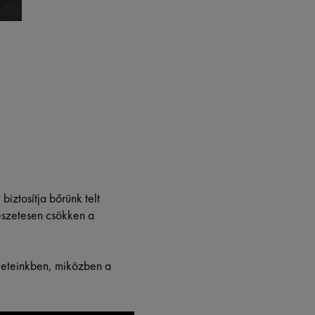
biztosítja bőrünk telt
észetesen csökken a
öveteinkben, miközben a