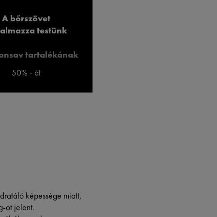
A bőrszövet
talmazza testünk
ronsav tartalékának
50% - át
idratáló képessége miatt,
-ot jelent.