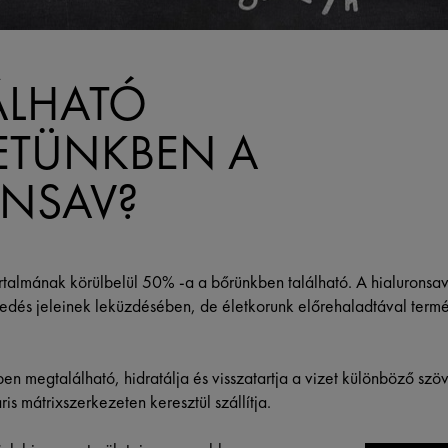
ÁLHATÓ
ETÜNKBEN A
ONSAV?
artalmának körülbelül 50% -a a bőrünkben található. A hialuronsav 
gedés jeleinek leküzdésében, de életkorunk előrehaladtával term
ben megtalálható, hidratálja és visszatartja a vizet különböző sz
is mátrixszerkezeten keresztül szállítja.