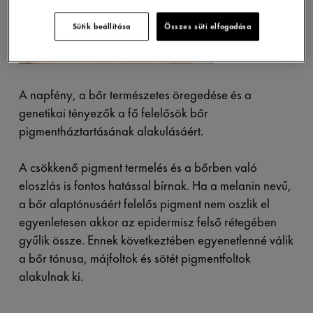
Sütik beállítása
Összes süti elfogadása
A napfény, a bőr természetes öregedése és a
genetikai tényezők a fő felelősök bőr
pigmentháztartásának alakulásáért.
A csökkenő pigment termelés és a bőrben való
eloszlás is fontos hatással bírnak. Ha a melanin nevű,
a bőr alaptónusáért felelős pigment nem oszlik el
egyenletesen akkor az epidermisz felső rétegében
gyűlik össze. Ennek következtében egyenetlenné válik
a bőr tónusa, májfoltok és sötét pigmentfoltok
alakulnak ki.