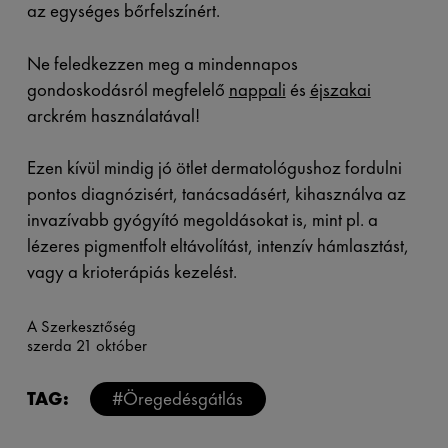
az egységes bőrfelszínért.
Ne feledkezzen meg a mindennapos
gondoskodásról megfelelő
nappali
és
éjszakai
arckrém használatával!
Ezen kívül mindig jó ötlet dermatológushoz fordulni
pontos diagnózisért, tanácsadásért, kihasználva az
invazívabb gyógyító megoldásokat is, mint pl. a
lézeres pigmentfolt eltávolítást, intenzív hámlasztást,
vagy a krioterápiás kezelést.
A Szerkesztőség
szerda 21 október
TAG:
#Öregedésgátlás