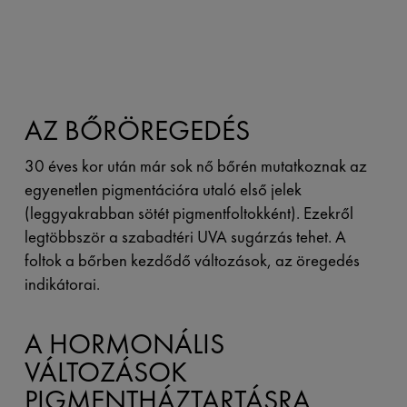
AZ BŐRÖREGEDÉS
30 éves kor után már sok nő bőrén mutatkoznak az
egyenetlen pigmentációra utaló első jelek
(leggyakrabban sötét pigmentfoltokként). Ezekről
legtöbbször a szabadtéri UVA sugárzás tehet. A
foltok a bőrben kezdődő változások, az öregedés
indikátorai.
A HORMONÁLIS
VÁLTOZÁSOK
PIGMENTHÁZTARTÁSRA