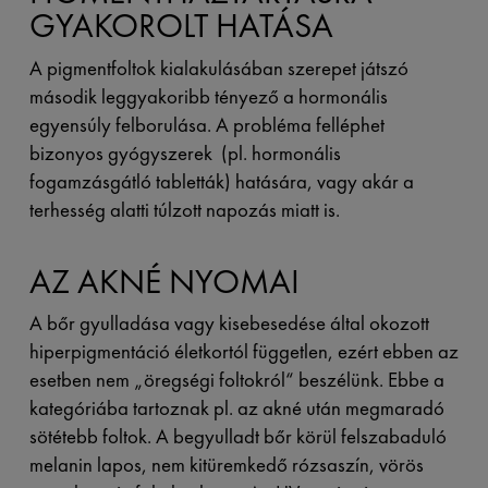
GYAKOROLT HATÁSA
A pigmentfoltok kialakulásában szerepet játszó
második leggyakoribb tényező a hormonális
egyensúly felborulása. A probléma felléphet
bizonyos gyógyszerek (pl. hormonális
fogamzásgátló tabletták) hatására, vagy akár a
terhesség alatti túlzott napozás miatt is.
AZ AKNÉ NYOMAI
A bőr gyulladása vagy kisebesedése által okozott
hiperpigmentáció életkortól független, ezért ebben az
esetben nem „öregségi foltokról“ beszélünk. Ebbe a
kategóriába tartoznak pl. az akné után megmaradó
sötétebb foltok. A begyulladt bőr körül felszabaduló
melanin lapos, nem kitüremkedő rózsaszín, vörös