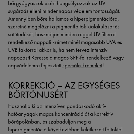
bőrgyógyászok ezért hangsúlyozzák az UV
sugárzás elleni mindennapos védelem fontosságát.
Amennyiben bőre hajlamos a hiperpigmentációra,
szeretné megelőzni a pigmentfoltok kialakulását és
sötétedését, használjon minden reggel UV filterrel
rendelkező nappali krémet minél magasabb UVA és
UVB faktorral akkor is, ha nem tervez intenzív
napozást! Keresse a magas SPF-fel rendelkező vagy
napvédelemre fejlesztett
speciális krémeket
!
KORREKCIÓ – AZ EGYSÉGES
BŐRTÓNUSÉRT
Használja ki az intenzíven gondoskodó aktív
hatóanyagok magas koncentrációját a korrektív
bőrápolásban, és szabaduljon meg a
hiperpigmentáció következtében keletkezett foltoktól