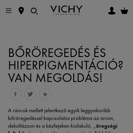
BŐRÖREGEDÉS ÉS
HIPERPIGMENTÁCIÓ?
VAN MEGOLDÁS!
A ráncok mellett jelentkező egyik leggyakoribb
bőröregedéssel kapcsolatos probléma az arcon,
dekoltázson és a kézfejeken kialakuló, „
öregségi