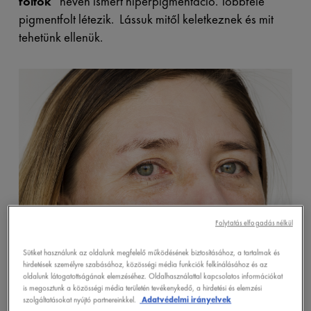
foltok
“ néven ismert hiperpigmentáció. Többféle
pigmentfolt létezik. Lássuk mitől keletkeznek és mit
tehetünk ellenük.
Folytatás elfogadás nélkül
Sütiket használunk az oldalunk megfelelő működésének biztosításához, a tartalmak és
hirdetések személyre szabásához, közösségi média funkciók felkínálásához és az
oldalunk látogatottságának elemzéséhez. Oldalhasználattal kapcsolatos információkat
is megosztunk a közösségi média területén tevékenykedő, a hirdetési és elemzési
szolgáltatásokat nyújtó partnereinkkel.
Adatvédelmi irányelvek