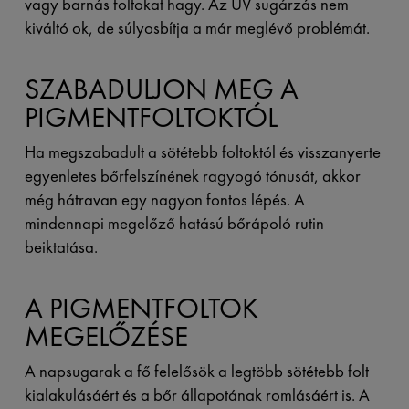
vagy barnás foltokat hagy. Az UV sugárzás nem
kiváltó ok, de súlyosbítja a már meglévő problémát.
SZABADULJON MEG A
PIGMENTFOLTOKTÓL
Ha megszabadult a sötétebb foltoktól és visszanyerte
egyenletes bőrfelszínének ragyogó tónusát, akkor
még hátravan egy nagyon fontos lépés. A
mindennapi megelőző hatású bőrápoló rutin
beiktatása.
A PIGMENTFOLTOK
MEGELŐZÉSE
A napsugarak a fő felelősök a legtöbb sötétebb folt
kialakulásáért és a bőr állapotának romlásáért is. A