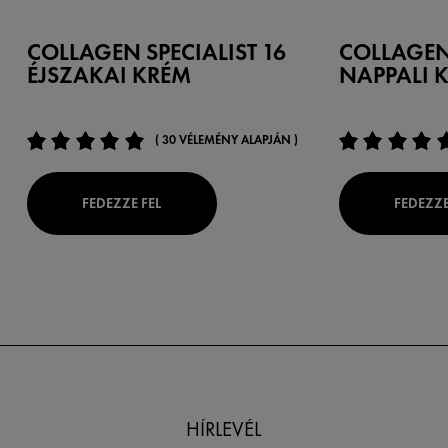
COLLAGEN SPECIALIST 16
COLLAGEN 
ÉJSZAKAI KRÉM
NAPPALI 
( 30 VÉLEMÉNY ALAPJÁN )
FEDEZZE FEL
FEDEZZE
HÍRLEVÉL