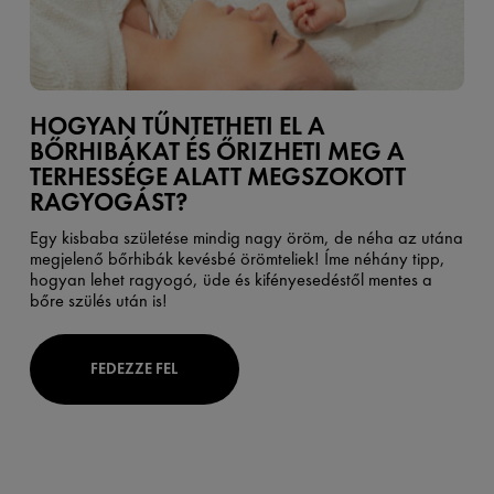
HOGYAN TŰNTETHETI EL A
BŐRHIBÁKAT ÉS ŐRIZHETI MEG A
TERHESSÉGE ALATT MEGSZOKOTT
RAGYOGÁST?
Egy kisbaba születése mindig nagy öröm, de néha az utána
megjelenő bőrhibák kevésbé örömteliek! Íme néhány tipp,
hogyan lehet ragyogó, üde és kifényesedéstől mentes a
bőre szülés után is!
FEDEZZE FEL