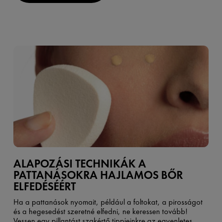
ALAPOZÁSI TECHNIKÁK A
PATTANÁSOKRA HAJLAMOS BŐR
ELFEDÉSÉÉRT
Ha a pattanások nyomait, például a foltokat, a pirosságot
és a hegesedést szeretné elfedni, ne keressen tovább!
Vessen egy pillantást szakértő tippjeinkre az egyenletes