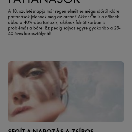
A 18. születésnapja már régen elmúlt és mégis időről időre
pattanások jelennek meg az arcán? Akkor Ön is a nőknek
abba a 40%-ába tartozik, akiknek felnőttkorban is
problémás a bőre! Ez pedig sajnos egyre gyakoribb a 25-
40 éves korosztálynál!
SEGÍT A NAPOZÁS A ZSÍROS,