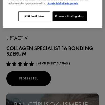
szolgáltatásokat nyújtó partnereinkkel.
Adatvédelmi irányelvek
Sütik beállítása
Összes süti elfogadása
LIFTACTIV
COLLAGEN SPECIALIST 16 BONDING
SZÉRUM
( 68 VÉLEMÉNY ALAPJÁN )
FEDEZZE FEL
RÁNCTÍPUSOK: ISMERJE