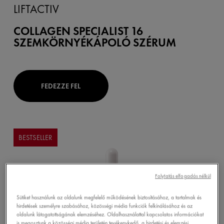
LIFTACTIV
COLLAGEN SPECIALIST 16
SZEMKÖRNYÉKÁPOLÓ SZÉRUM
FEDEZZE FEL
BESTSELLER
Folytatás elfogadás nélkül
Sütiket használunk az oldalunk megfelelő működésének biztosításához, a tartalmak és
hirdetések személyre szabásához, közösségi média funkciók felkínálásához és az
oldalunk látogatottságának elemzéséhez. Oldalhasználattal kapcsolatos információkat
is megosztunk a közösségi média területén tevékenykedő, a hirdetési és elemzési