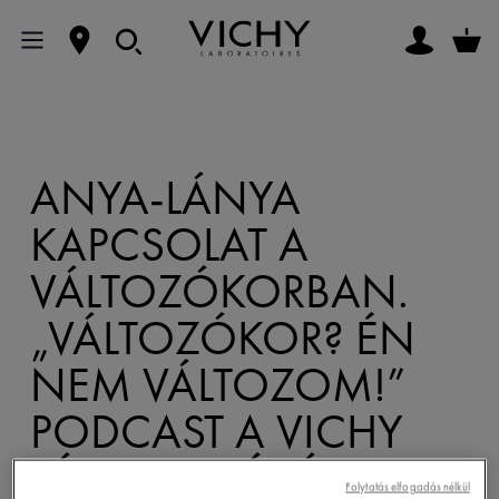
ANYA-LÁNYA
KAPCSOLAT A
VÁLTOZÓKORBAN.
„VÁLTOZÓKOR? ÉN
NEM VÁLTOZOM!”
PODCAST A VICHY
TÁMOGATÁSÁVAL #2
Folytatás elfogadás nélkül