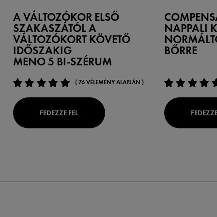
A VÁLTOZÓKOR ELSŐ
COMPENS
SZAKASZÁTÓL A
NAPPALI K
VÁLTOZÓKORT KÖVETŐ
NORMÁLT
IDŐSZAKIG
BŐRRE
MENO 5 BI-SZÉRUM
( 76 VÉLEMÉNY ALAPJÁN )
FEDEZZE FEL
FEDEZZE