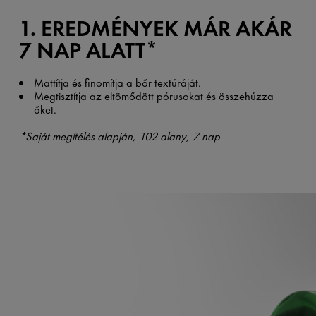
1. EREDMÉNYEK MÁR AKÁR
7 NAP ALATT* ​
Mattítja és finomítja a bőr textúráját.
Megtisztítja az eltömődött pórusokat és összehúzza
őket.
*Saját megítélés alapján, 102 alany, 7 nap