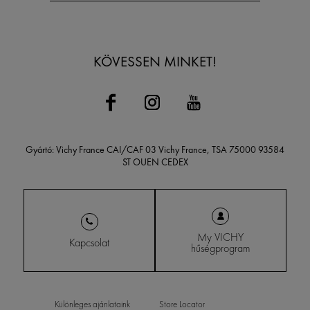
KÖVESSEN MINKET!
Gyártó: Vichy France CAI/CAF 03 Vichy France, TSA 75000 93584
ST OUEN CEDEX
My VICHY
Kapcsolat
hűségprogram
Különleges ajánlataink
Store Locator