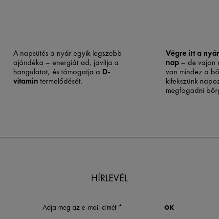
A napsütés a nyár egyik legszebb
Végre itt a nyá
ajándéka – energiát ad, javítja a
nap
– de vajon m
hangulatot, és támogatja a
D-
van mindez a bő
vitamin
termelődését.
kifekszünk napo
megfogadni bőr
tanácsait. Ha bő
hajlamos a patt
napfény átmenet
jótékony hatású 
serkenti a vérke
izzadást, ezálta
„tisztító folyamat
segíthet a feles
eltávolításában 
HÍRLEVÉL
összehúzásában