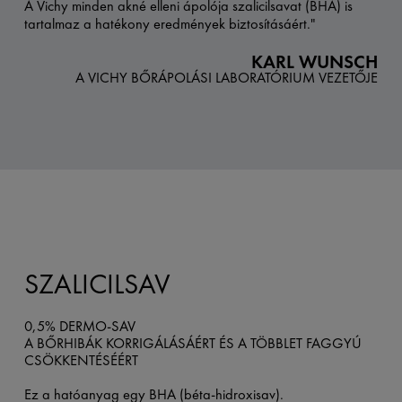
A Vichy minden akné elleni ápolója szalicilsavat (BHA) is
tartalmaz a hatékony eredmények biztosításáért."
KARL WUNSCH
A VICHY BŐRÁPOLÁSI LABORATÓRIUM VEZETŐJE
SZALICILSAV
0,5% DERMO-SAV
A BŐRHIBÁK KORRIGÁLÁSÁÉRT ÉS A TÖBBLET FAGGYÚ
CSÖKKENTÉSÉÉRT
Ez a hatóanyag egy BHA (béta-hidroxisav).