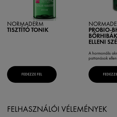
NORMADERM
NORMADE
TISZTÍTÓ TONIK
PROBIO-B
BŐRHIBÁ
ELLENI S
A hormonális ak
pattanások ellen
FEDEZZE FEL
FEDEZZE
FELHASZNÁLÓI VÉLEMÉNYEK