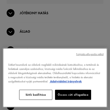
JÓTÉKONY HATÁS
ÁLLAG
HATÓANYAGOK
Folytatás elfogadás nélkül
Sütiket használunk az oldalunk megfelelő működésének biztosításához, a tartalmak és
KLINIKAILAG BIZONYÍTOTT
hirdetések személyre szabásához, közösségi média funkciók felkínálásához és az
oldalunk látogatottságának elemzéséhez. Oldalhasználattal kapcsolatos információkat
is megosztunk a közösségi média területén tevékenykedő, a hirdetési és elemzési
szolgáltatásokat nyújtó partnereinkkel.
Adatvédelmi irányelvek
ALKALMAZÁS
Sütik beállítása
Összes süti elfogadása
ÖSSZETÉTEL