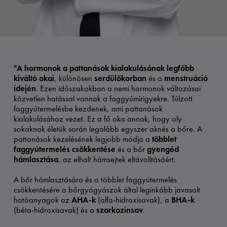
"A hormonok a pattanások kialakulásának legfőbb
kiváltó okai
, különösen
serdülőkorban
és a
menstruáció
idején
. Ezen időszakokban a nemi hormonok változásai
közvetlen hatással vannak a faggyúmirigyekre. Túlzott
faggyútermelésbe kezdenek, ami pattanások
kialakulásához vezet. Ez a fő oka annak, hogy oly
sokaknak életük során legalább egyszer aknés a bőre. A
pattanások kezelésének legjobb módja a
többlet
faggyútermelés csökkentése
és a bőr
gyengéd
hámlasztása
, az elhalt hámsejtek eltávolításáért.​
A bőr hámlasztására és a többlet faggyútermelés
csökkentésére a bőrgyógyászok által leginkább javasolt
hatóanyagok az
AHA-k
(alfa-hidroxisavak), a
BHA-k
(béta-hidroxisavak) és a
szarkozinsav
.