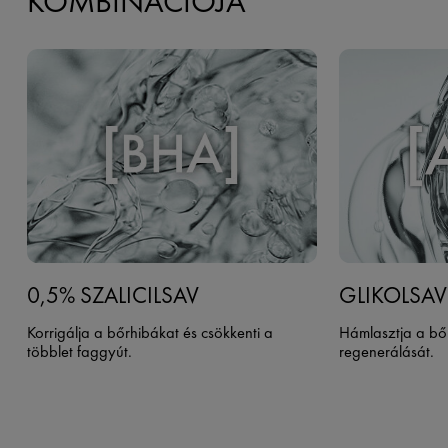
KOMBINÁCIÓJA
0,5% SZALICILSAV
GLIKOLSAV
Korrigálja a bőrhibákat és csökkenti a
Hámlasztja a bőrf
többlet faggyút.
regenerálását. ​