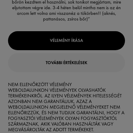
bőrön kezdtem el használni, sok tonikot megjártam, mire
eljutottam végre ide. 3-4 héten belül mintha nem is az én
arcom lett volna ami visszanéz a tükörben!! (aknés,
pattanásos, zsíros bőr)”
VÉLEMÉNY ÍRÁSA
TOVÁBBI ÉRTÉKELÉSEK
NEM ELLENŐRZÖTT VÉLEMÉNY
WEBOLDALUNKON VÉLEMÉNYEK OLVASHATÓK
TERMÉKEINKRŐL. AZ ILYEN VÉLEMÉNYEK HITELESSÉGÉT
AZONBAN NEM GARANTÁLJUK, AZAZ A
WEBOLDALUNKON MEGJELENŐ VÉLEMÉNYEKET NEM
ELLENŐRIZZÜK, ÉS NEM TUDJUK GARANTÁLNI, HOGY A
FOGYASZTÓI VÉLEMÉNYEK OLYAN FOGYASZTÓKTÓL
SZÁRMAZNAK, AKIK VALÓBAN HASZNÁLTÁK VAGY
MEGVÁSÁROLTÁK AZ ADOTT TERMÉKEKET.