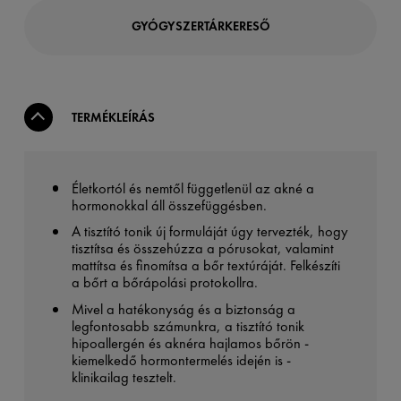
GYÓGYSZERTÁRKERESŐ
TERMÉKLEÍRÁS
Életkortól és nemtől függetlenül az akné a
hormonokkal áll összefüggésben.
A tisztító tonik új formuláját úgy tervezték, hogy
tisztítsa és összehúzza a pórusokat, valamint
mattítsa és finomítsa a bőr textúráját. Felkészíti
a bőrt a bőrápolási protokollra.
Mivel a hatékonyság és a biztonság a
legfontosabb számunkra, a tisztító tonik
hipoallergén és aknéra hajlamos bőrön -
kiemelkedő hormontermelés idején is -
klinikailag tesztelt.