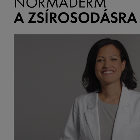
NORMADERM
A ZSÍROSODÁSRA