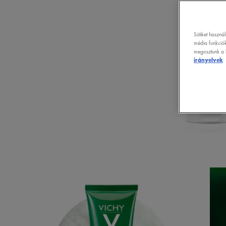
Sütiket haszná
média funkciók
megosztunk a k
irányelvek