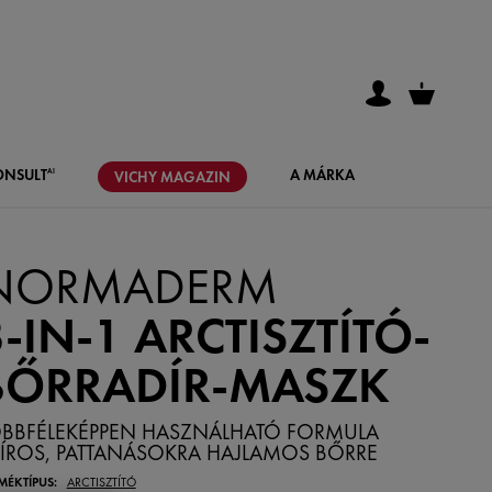
ONSULT
A MÁRKA
AI
VICHY
MAGAZIN
NORMADERM
3-IN-1 ARCTISZTÍTÓ-
BŐRRADÍR-MASZK
ÖBBFÉLEKÉPPEN HASZNÁLHATÓ FORMULA
ÍROS, PATTANÁSOKRA HAJLAMOS BŐRRE
MÉKTÍPUS:
ARCTISZTÍTÓ