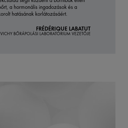
ékcsalád segít küzdeni a bőrhibák ellen
bőrt, a hormonális ingadozások és a
orolt ​​hatásának korlátozásáért.
FRÉDÉRIQUE LABATUT
 VICHY BŐRÁPOLÁSI LABORATÓRIUM VEZETŐJE