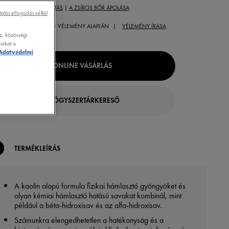
KSÉGLET:
ARCTISZTÍTÁS
|
A ZSÍROS BŐR ÁPOLÁSA
tatás elfogadás nélkül
( 5 VÉLEMÉNY ALAPJÁN )
VÉLEMÉNY ÍRÁSA
z, közösségi
ókat is
Adatvédelmi
ONLINE VÁSÁRLÁS
GYÓGYSZERTÁRKERESŐ
TERMÉKLEÍRÁS
A kaolin alapú formula fizikai hámlasztó gyöngyöket és
olyan kémiai hámlasztó hatású savakat kombinál, mint
például a béta-hidroxisav és az alfa-hidroxisav.
Számunkra elengedhetetlen a hatékonyság és a