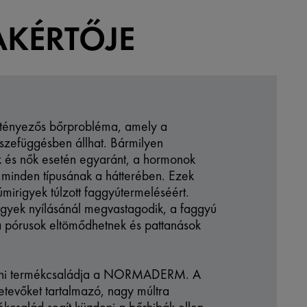
AKÉRTŐJE
tényezős bőrprobléma, amely a
szefüggésben állhat. Bármilyen
ak és nők esetén egyaránt, a hormonok
 minden típusának a hátterében. Ezek
úmirigyek túlzott faggyútermeléséért.
igyek nyílásánál megvastagodik, a faggyú
 a pórusok eltömődhetnek és pattanások
leni termékcsaládja a NORMADERM. A
etevőket tartalmazó, nagy múltra