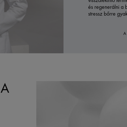
visszatekintő term
és regenerálni a 
stressz bőrre gyak
A
 A