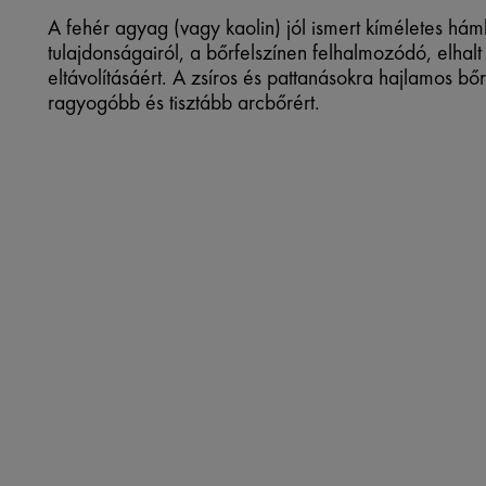
A fehér agyag (vagy kaolin) jól ismert kíméletes hám
tulajdonságairól, a bőrfelszínen felhalmozódó, elhal
eltávolításáért. A zsíros és pattanásokra hajlamos bőr
ragyogóbb és tisztább arcbőrért.