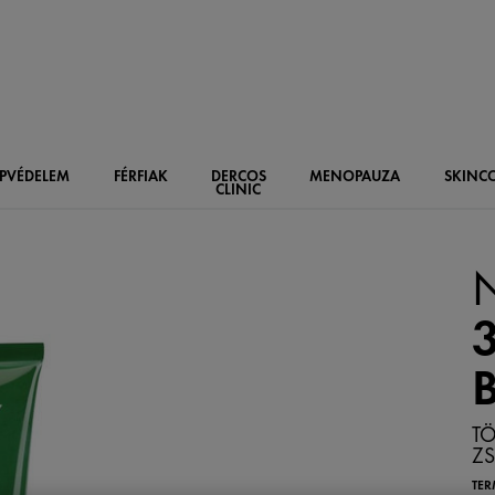
PVÉDELEM
FÉRFIAK
DERCOS
MENOPAUZA
SKIN
C
CLINIC
T
ZS
TER