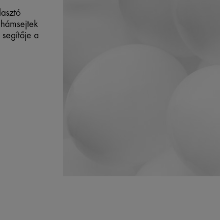
lasztó
t hámsejtek
 segítője a