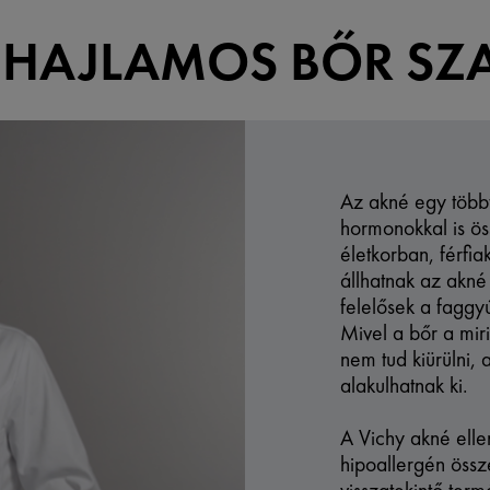
 HAJLAMOS BŐR SZ
Az akné egy több
hormonokkal is ös
életkorban, férfi
állhatnak az akné
felelősek a faggy
Mivel a bőr a mir
nem tud kiürülni,
alakulhatnak ki.
A Vichy akné el
hipoallergén össz