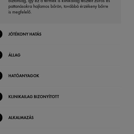
biztonság, így ez a termék is klinikailag tesztelt zsíros és
pattanásokra hajlamos bőrön, továbbá érzékeny bőrre
is megfelelő.
JÓTÉKONY HATÁS
ÁLLAG
HATÓANYAGOK
KLINIKAILAG BIZONYÍTOTT
ALKALMAZÁS