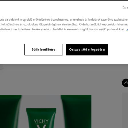
SZÜ
Foly
lunk az oldalunk megfelelő működésének biztosításához, a tartalmak és hirdetések személyre szabásáho
 felkínálásához és az oldalunk látogatottságának elemzéséhez. Oldalhasználattal kapcsolatos informáci
özösségi média területén tevékenykedő, a hirdetési és elemzési szolgáltatásokat nyújtó partnereinkkel.
Sütik beállítása
Összes süti elfogadása