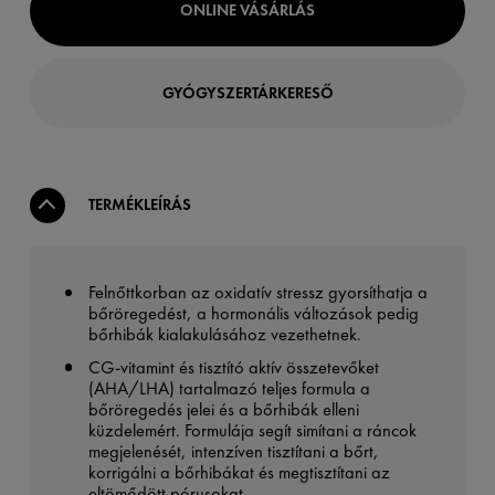
ONLINE VÁSÁRLÁS
GYÓGYSZERTÁRKERESŐ
TERMÉKLEÍRÁS
Felnőttkorban az oxidatív stressz gyorsíthatja a
bőröregedést, a hormonális változások pedig
bőrhibák kialakulásához vezethetnek.
CG-vitamint és tisztító aktív összetevőket
(AHA/LHA) tartalmazó teljes formula a
bőröregedés jelei és a bőrhibák elleni
küzdelemért. Formulája segít simítani a ráncok
megjelenését, intenzíven tisztítani a bőrt,
korrigálni a bőrhibákat és megtisztítani az
eltömődött pórusokat.