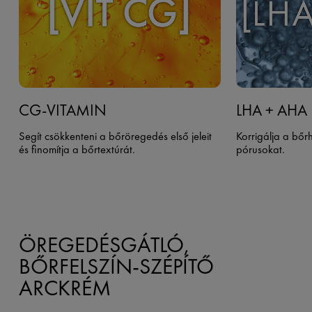
CG-VITAMIN
LHA + AHA​
Segít csökkenteni a bőröregedés első jeleit
Korrigálja a bőr
és finomítja a bőrtextúrát.
pórusokat.
ÖREGEDÉSGÁTLÓ,
BŐRFELSZÍN-SZÉPÍTŐ
ARCKRÉM