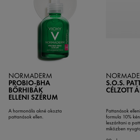
NORMADERM
NORMADE
PROBIO-BHA
S.O.S. PA
BŐRHIBÁK
CÉLZOTT 
ELLENI SZÉRUM
A hormonális akné okozta
Pattanások ellen
pattanások ellen.
formula 10% kénn
leszárítani a pa
miközben nyugtat