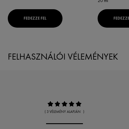
20 ml
FEDEZZE FEL
FEDEZZE
FELHASZNÁLÓI VÉLEMÉNYEK
( 3 VÉLEMÉNY ALAPJÁN )