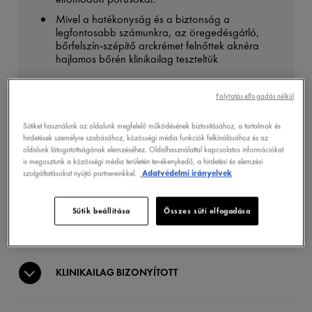
Mivel a hatékonyság és a biztonság a
legfontosabb számunkra, az öregedésgátló,
bőrfelszín-szépítő arckrémet felnőttek aknéra
hajlamos bőrén klinikailag teszteltük
Folytatás elfogadás nélkül
JÓTÉKONY HATÁS
Sütiket használunk az oldalunk megfelelő működésének biztosításához, a tartalmak és
hirdetések személyre szabásához, közösségi média funkciók felkínálásához és az
oldalunk látogatottságának elemzéséhez. Oldalhasználattal kapcsolatos információkat
is megosztunk a közösségi média területén tevékenykedő, a hirdetési és elemzési
ÁLLAG
szolgáltatásokat nyújtó partnereinkkel.
Adatvédelmi irányelvek
Sütik beállítása
Összes süti elfogadása
HATÓANYAGOK
KLINIKAILAG BIZONYÍTOTT