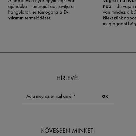
A napsütés a nyár egyik legszebb
Végre itt a nyá
ajándéka – energiát ad, javítja a
nap
– de vajon m
hangulatot, és támogatja a
D-
van mindez a bő
vitamin
termelődését.
kifekszünk napo
megfogadni bőr
tanácsait. Ha bő
hajlamos a patt
napfény átmenet
jótékony hatású 
serkenti a vérke
izzadást, ezálta
„tisztító folyamat
segíthet a feles
eltávolításában 
HÍRLEVÉL
összehúzásában
KÖVESSEN MINKET!