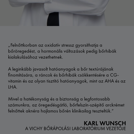
„Felnőttkorban az oxidatív stressz gyorsíthatja a
bőröregedést, a hormonális változások pedig bőrhibák
kialakulásához vezethetnek.
A leginkább javasolt hatóanyagok a bőr textúrájának
finomítására, a ráncok és bőrhibák csökkentésére a CG-
vitamin és az olyan tisztító hatóanyagok, mint az AHA és az
LHA.
Mivel a hatékonyság és a biztonság a legfontosabb
számunkra, az öregedésgátló, bőrfelszín-szépítő arckrémet
felnőttek aknéra hajlamos bőrén klinikailag teszteltük.“
KARL WUNSCH
A VICHY BŐRÁPOLÁSI LABORATÓRIUM VEZETŐJE