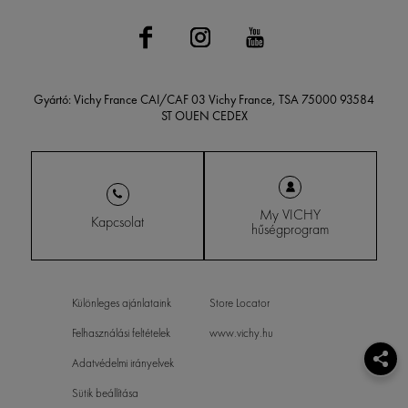
Gyártó: Vichy France CAI/CAF 03 Vichy France, TSA 75000 93584
ST OUEN CEDEX
My VICHY
Kapcsolat
hűségprogram
Különleges ajánlataink
Store Locator
Felhasználási feltételek
www.vichy.hu
Adatvédelmi irányelvek
Sütik beállítása