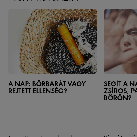
A NAP: BŐRBARÁT VAGY
SEGÍT A 
REJTETT ELLENSÉG?
ZSÍROS, 
BŐRÖN?