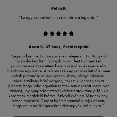
Petra K
“Ez egy szuper krèm, zsíros bőrre a legjobb. ”
Anett S, 37 éves, Fertőszéplak
“Legelső krém volt a húszas éveim elején amit a Vichy-től
használni kezdtem. Valójában mindent tud amit kell,
pontosan ezért szerettem bele a márkába és nyerte el a
bizalmam egy életre. A bőröm szép egyenletes lett tőle, nem
voltak pattanásaim sem igazán, illata, állaga tökéletes.
Mivel érzékeny bőrű vagyok, nekem különösen sokat
jelentett, hogy soha egyetlen termék sem okozott semmilyen
irritációt, így nyugodott szívvel választhatok mindig Tőlük a
koromnak megfelelő krémet. Szívből ajánlom Mindenkinek,
hiszen rendkívüli Csapat kivételes munkája rejlik ebben,
hogy ezt a minőséget elérhetővé tegyék számunkra.”