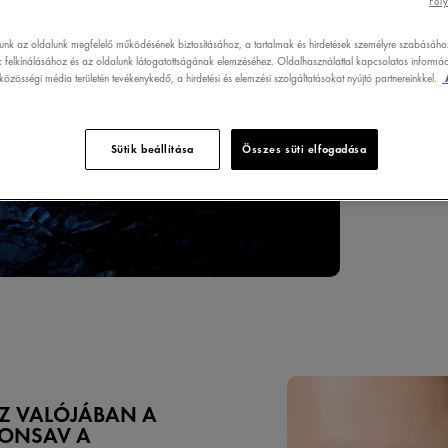
Foly
tör
A V
lunk az oldalunk megfelelő működésének biztosításához, a tartalmak és hirdetések személyre szabásáho
úto
 felkínálásához és az oldalunk látogatottságának elemzéséhez. Oldalhasználattal kapcsolatos informáci
ter
özösségi média területén tevékenykedő, a hirdetési és elemzési szolgáltatásokat nyújtó partnereinkkel.
Ön 
Ez 
meg
ped
Sütik beállítása
Összes süti elfogadása
teg
SZ VALÓJÁBAN A
RONSAV A