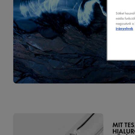
Sütiket haszná
média funkciók
megosztunk a k
irányelvek
MIT TE
HIALU