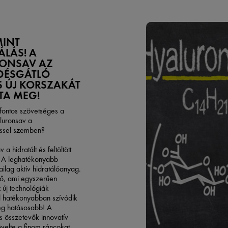
MINT
ÁLÁS! A
RONSAV AZ
DÉSGÁTLÓ
 ÚJ KORSZAKÁT
TA MEG!
 fontos szövetséges a
aluronsav a
ssel szemben?
 a hidratált és feltöltött
a. A leghatékonyabb
ilag aktív hidratálóanyag.
ő, ami egyszerűen
 új technológiák
l hatékonyabban szívódik
még hatásosabb! A
s összetevők innovatív
velte a finom ráncokat