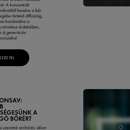
sát. A koncentrált
mikrotűtől kezdve a bőr
gébe történő diffúzióig,
an kombinálva a
 növelése érdekében,
z új generációs
 korszaka!
EZZE FEL
RONSAV:
B
TSÉGESÜNK A
GÓ BŐRÉRT
i szeretné arcbőrét, akkor