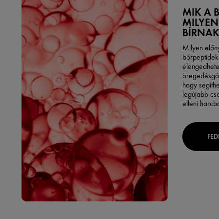
MIK A 
MILYEN
BÍRNAK
Milyen előn
bőrpeptidek
elengedhete
öregedésgát
hogy segíth
legújabb cs
elleni harcb
FED