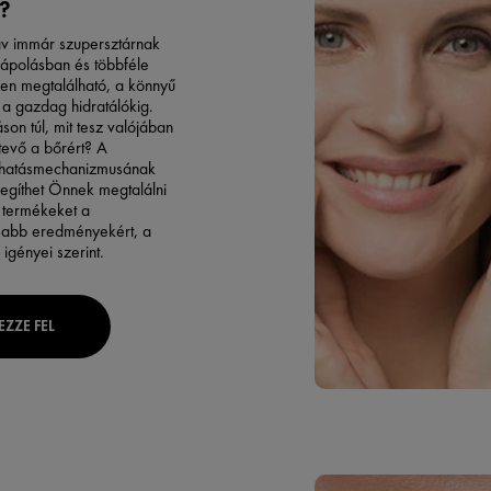
?
av immár szupersztárnak
rápolásban és többféle
en megtalálható, a könnyű
 a gazdag hidratálókig.
áson túl, mit tesz valójában
tevő a bőrért? A
 hatásmechanizmusának
egíthet Önnek megtalálni
 termékeket a
sabb eredményekért, a
igényei szerint.
EZZE FEL