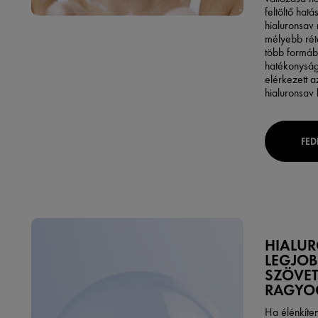
feltöltő hatá
hialuronsav 
mélyebb réte
több formáb
hatékonyság
elérkezett a
hialuronsav
FED
HIALU
LEGJOB
SZÖVE
RAGYO
Ha élénkíten