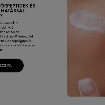
BŐRPEPTIDEK ÉS
 HATÁSSAL
?
yei vannak a
nek? Miért
tlen részei az
ló rutinnak? Fedezd fel
etnek a szépségápolás
odaszerei a bőröregedés
an.
EZZE FEL