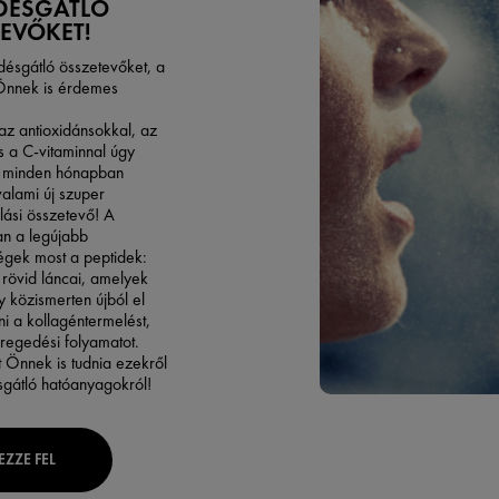
DÉSGÁTLÓ
EVŐKET!
désgátló összetevőket, a
Önnek is érdemes
, az antioxidánsokkal, az
 a C-vitaminnal úgy
y minden hónapban
valami új szuper
ási összetevő! A
n a legújabb
égek most a peptidek:
rövid láncai, amelyek
 közismerten újból el
ni a kollagéntermelést,
öregedési folyamatot.
 Önnek is tudnia ezekről
gátló hatóanyagokról!
EZZE FEL