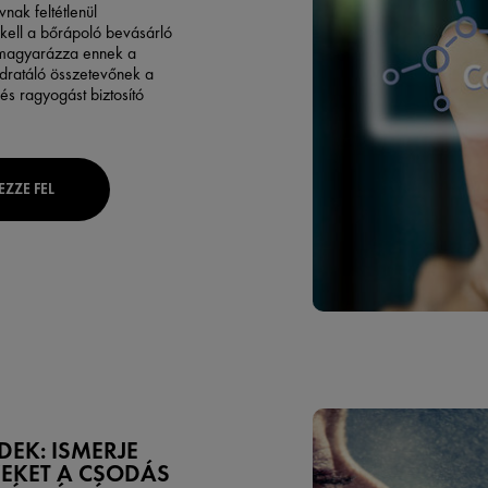
vnak feltétlenül
 kell a bőrápoló bevásárló
i magyarázza ennek a
idratáló összetevőnek a
 és ragyogást biztosító
EZZE FEL
DEK: ISMERJE
EKET A CSODÁS