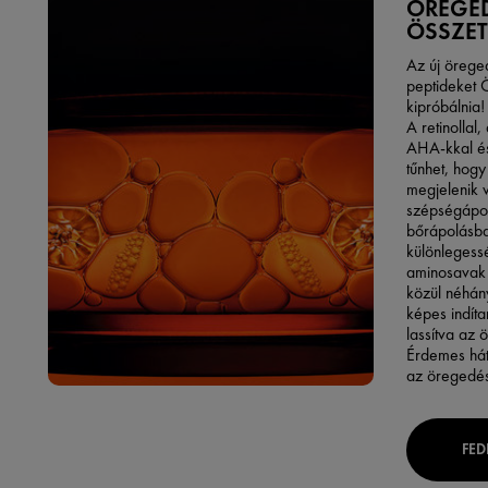
ÖREGE
ÖSSZET
Az új örege
peptideket 
kipróbálnia!
A retinollal
AHA-kkal és
tűnhet, hog
megjelenik 
szépségápol
bőrápolásba
különlegess
aminosavak 
közül néhány
képes indíta
lassítva az 
Érdemes hát
az öregedés
FED