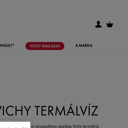
ONSULT
A MÁRKA
AI
VICHY
MAGAZIN
VICHY TERMÁLVÍZ
ezze fel az ásványi anyagokban gazdag Vichy termálvíz