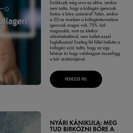
Emlékszik még arra az időre, amikor
nem tudta, hogy a kollagén igencsak
fontos a bőre számára? Talán, amikor
a 20-as éveiben a kollagéntermelése
igencsak magas volt, 75% -kal
magasabb, mint az életkor
előrehaladtával, nem kellett ezzel
foglalkoznia! Esetleg fél füllel hallotta a
kollagén szót, tudta, hogy az egy
fehérje és hogy valahogyan összefügg
a bőr struktúrájával.
FEDEZZE FEL
NYÁRI KÁNIKULA: MEG
TUD BIRKÓZNI BŐRE A