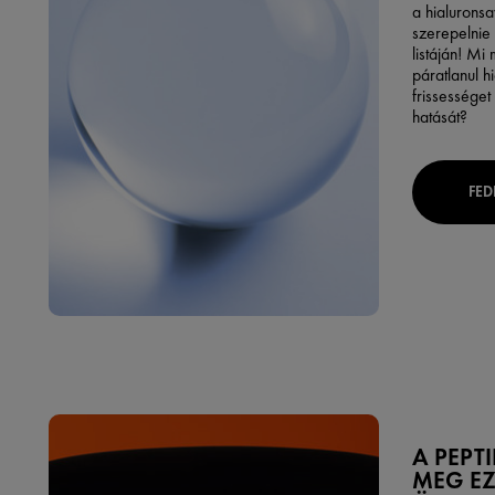
a hialuronsa
szerepelnie
listáján! M
páratlanul h
frissességet
hatását?
FED
A PEPTI
MEG EZ