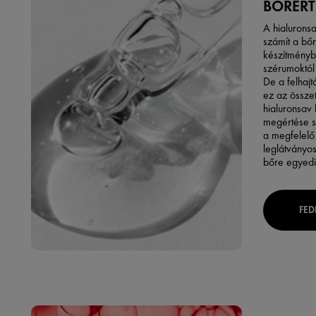
BŐRÉRT
A hialurons
számít a bő
készítményb
szérumoktól
De a felhajt
ez az össze
hialuronsav
megértése s
a megfelelő
leglátványo
bőre egyedi 
FED