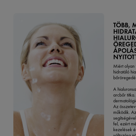
TÖBB, 
HIDRAT
HIALU
ÖREGE
ÁPOLÁS
NYITOT
Miért olyan
hidratáló hi
bőröregedé
A hialuronsav
arcbőr titk
dermatológia
Az összetev
működik. Az
segítségéve
fel, ezért 
kezelések é
változása nö