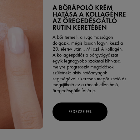
A BŐRÁPOLÓ KRÉM
HATÁSA A KOLLAGÉNRE
AZ ÖREGEDÉSGÁTLÓ
RUTIN KERETÉBEN
A bőr termeli, a rugalmasságon
dolgozik, mégis lassan fogyni kezd a
20. életév után… Mi az? A kollagén.
A kollagénpótlás a bőrgyógyászat
egyik legnagyobb szakmai kihívása,
melyre progresszív megoldások
születnek: aktív hatóanyagok
segítségével sikeresen megőrizhető és
megújítható ez a ráncok ellen ható,
öregedésgátló fehérje.
FEDEZZE FEL