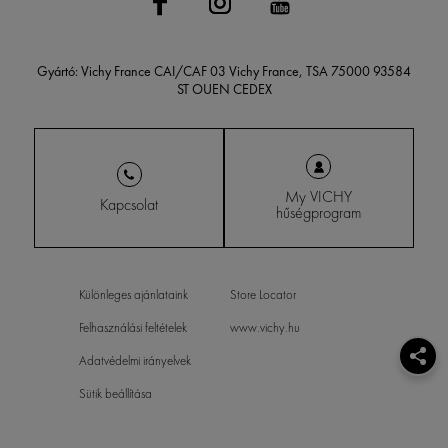
Gyártó: Vichy France CAI/CAF 03 Vichy France, TSA 75000 93584
ST OUEN CEDEX
My VICHY
Kapcsolat
hűségprogram
Különleges ajánlataink
Store Locator
Felhasználási feltételek
www.vichy.hu
Adatvédelmi irányelvek
Sütik beállítása