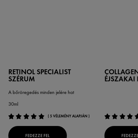
RETINOL SPECIALIST
COLLAGEN 
SZÉRUM
ÉJSZAKAI
A bőröregedés minden jelére hat
30ml
( 5 VÉLEMÉNY ALAPJÁN )
FEDEZZE FEL
FEDEZZE