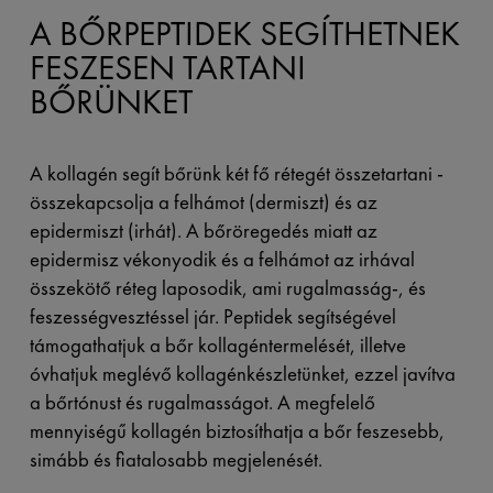
A BŐRPEPTIDEK SEGÍTHETNEK
FESZESEN TARTANI
BŐRÜNKET
A kollagén segít bőrünk két fő rétegét összetartani -
összekapcsolja a felhámot (dermiszt) és az
epidermiszt (irhát). A bőröregedés miatt az
epidermisz vékonyodik és a felhámot az irhával
összekötő réteg laposodik, ami rugalmasság-, és
feszességvesztéssel jár. Peptidek segítségével
támogathatjuk a bőr kollagéntermelését, illetve
óvhatjuk meglévő kollagénkészletünket, ezzel javítva
a bőrtónust és rugalmasságot. A megfelelő
mennyiségű kollagén biztosíthatja a bőr feszesebb,
simább és fiatalosabb megjelenését.