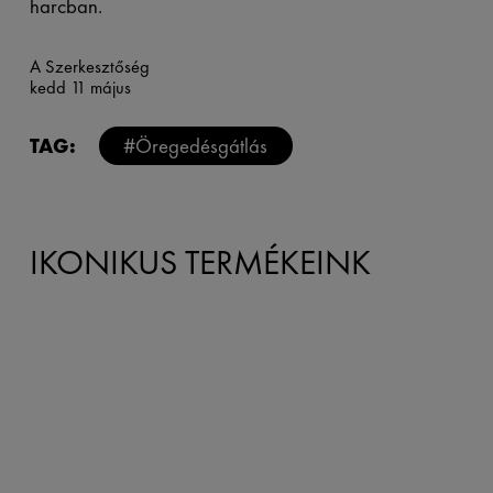
harcban.
A Szerkesztőség
kedd 11 május
TAG:
#Öregedésgátlás
IKONIKUS TERMÉKEINK