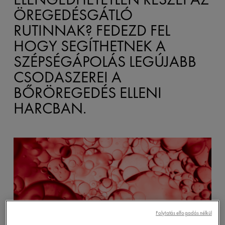
ÖREGEDÉSGÁTLÓ
RUTINNAK? FEDEZD FEL
HOGY SEGÍTHETNEK A
SZÉPSÉGÁPOLÁS LEGÚJABB
CSODASZEREI A
BŐRÖREGEDÉS ELLENI
HARCBAN.
Folytatás elfogadás nélkül