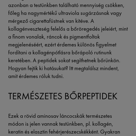
azonban a testünkben található mennyiség csökken,
főleg ha nagymértékű ultraviola sugárzásnak vagy
mérgező cigarettafüstnek van kitéve. A
kollagénveszteség felelős a bőröregedés jeleiért, mint
a finom vonalak, ráncok és pigmentfoltok
megjelenéséért, ezért érdemes különös figyelmet
fordítani a kollagénpótlásra bőrápoló rutinunk
keretében. A peptidek sokat segíthetnek bőrünkön.
Hogyan fejtik ki hatásukat? Itt megtalálsz mindent,
amit érdemes róluk tudni.
TERMÉSZETES BŐRPEPTIDEK
Ezek a rövid aminosav láncocskák természetes
módon is jelen vannak testünkben, pl. kollagén,
keratin és elasztin fehérjerészecskékként. Gyakran