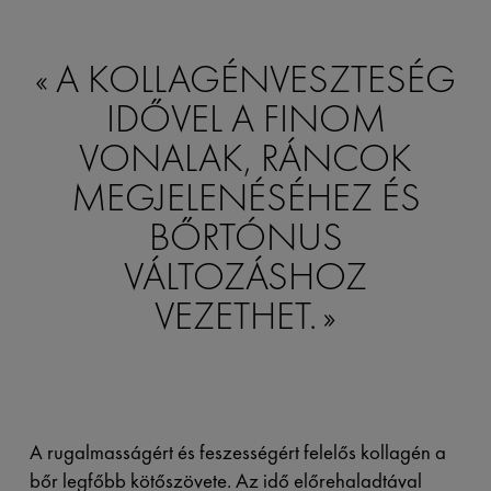
A KOLLAGÉNVESZTESÉG
IDŐVEL A FINOM
VONALAK, RÁNCOK
MEGJELENÉSÉHEZ ÉS
BŐRTÓNUS
VÁLTOZÁSHOZ
VEZETHET.
A rugalmasságért és feszességért felelős kollagén a
bőr legfőbb kötőszövete. Az idő előrehaladtával