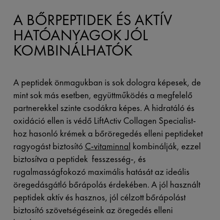
A BŐRPEPTIDEK ÉS AKTÍV
HATÓANYAGOK JÓL
KOMBINÁLHATÓK
A peptidek önmagukban is sok dologra képesek, de
mint sok más esetben, együttműködés a megfelelő
partnerekkel szinte csodákra képes. A hidratáló és
oxidáció ellen is védő LiftActiv Collagen Specialist-
hoz hasonló krémek a bőröregedés elleni peptideket
ragyogást biztosító
C-vitaminnal
kombinálják, ezzel
biztosítva a peptidek fesszesség-, és
rugalmasságfokozó maximális hatását az ideális
öregedásgátló bőrápolás érdekében. A jól használt
peptidek aktív és hasznos, jól célzott bőrápolást
biztosító szövetségéseink az öregedés elleni