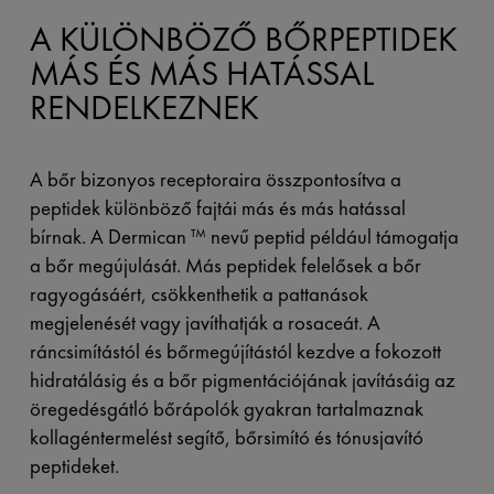
A KÜLÖNBÖZŐ BŐRPEPTIDEK
MÁS ÉS MÁS HATÁSSAL
RENDELKEZNEK
A bőr bizonyos receptoraira összpontosítva a
peptidek különböző fajtái más és más hatással
bírnak. A Dermican ™ nevű peptid például támogatja
a bőr megújulását. Más peptidek felelősek a bőr
ragyogásáért, csökkenthetik a pattanások
megjelenését vagy javíthatják a rosaceát. A
ráncsimítástól és bőrmegújítástól kezdve a fokozott
hidratálásig és a bőr pigmentációjának javításáig az
öregedésgátló bőrápolók gyakran tartalmaznak
kollagéntermelést segítő, bőrsimító és tónusjavító
peptideket.