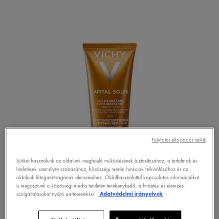
Folytatás elfogadás nélkül
Sütiket használunk az oldalunk megfelelő működésének biztosításához, a tartalmak és
hirdetések személyre szabásához, közösségi média funkciók felkínálásához és az
oldalunk látogatottságának elemzéséhez. Oldalhasználattal kapcsolatos információkat
is megosztunk a közösségi média területén tevékenykedő, a hirdetési és elemzési
szolgáltatásokat nyújtó partnereinkkel.
Adatvédelmi irányelvek
ONLINE VÁSÁRLÁS