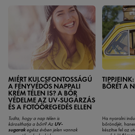
MIÉRT KULCSFONTOSSÁGÚ
TIPPJEINK:
A FÉNYVÉDŐS NAPPALI
BŐRÉT A 
KRÉM TÉLEN IS? A BŐR
VÉDELME AZ UV-SUGÁRZÁS
ÉS A FOTÓÖREGEDÉS ELLEN
Tudta, hogy a nap télen is
Ha nyaralni indu
károsíthatja a bőrt? Az
UV-
bőröndjét, han
sugarak
egész évben jelen vannak
készítse fel az u