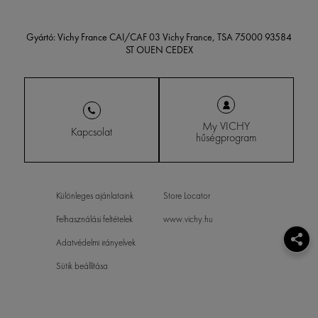
Gyártó: Vichy France CAI/CAF 03 Vichy France, TSA 75000 93584
ST OUEN CEDEX
My VICHY
Kapcsolat
hűségprogram
Különleges ajánlataink
Store Locator
Felhasználási feltételek
www.vichy.hu
Adatvédelmi irányelvek
Sütik beállítása