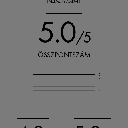
( 3 VÉLEMÉNY ALAPJÁN )
5.0
/5
ÖSSZPONTSZÁM
5
4
3
2
1