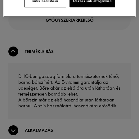
Sütik beállítása
Összes süti elfogadása
GYÓGYSZERTÁRKERESŐ
TERMÉKLEÍRÁS
DHC-ben gazdag formula a természetesnek tűnő,
barna bőrszínért. Az E-vitamin garantálja az
üdeséget. Bőre akár az első óra után láthatóan és
természetesen barnább lehet.
A bőrszín már az első használat után láthatóan
barnul. A szín használatról használatra erősödik.
ALKALMAZÁS