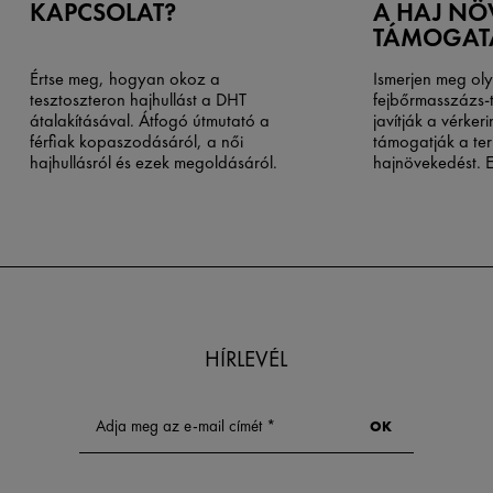
KAPCSOLAT?
A HAJ NÖ
TÁMOGAT
Értse meg, hogyan okoz a
Ismerjen meg ol
tesztoszteron hajhullást a DHT
fejbőrmasszázs-
átalakításával. Átfogó útmutató a
javítják a vérker
férfiak kopaszodásáról, a női
támogatják a te
hajhullásról és ezek megoldásáról.
hajnövekedést. 
végezhető techn
dúsabb hajért.
HÍRLEVÉL