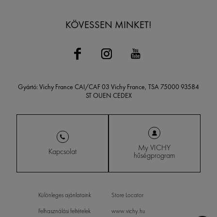
KÖVESSEN MINKET!
Gyártó: Vichy France CAI/CAF 03 Vichy France, TSA 75000 93584
ST OUEN CEDEX
My VICHY
Kapcsolat
hűségprogram
Különleges ajánlataink
Store Locator
Felhasználási feltételek
www.vichy.hu