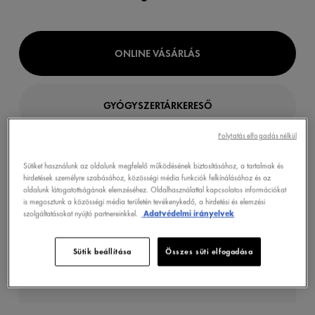
ONLINE VÁSÁRLÁS
GYÓGYSZERTÁRKERESŐ
Folytatás elfogadás nélkül
Sütiket használunk az oldalunk megfelelő működésének biztosításához, a tartalmak és
TERMÉKLEÍRÁS
hirdetések személyre szabásához, közösségi média funkciók felkínálásához és az
oldalunk látogatottságának elemzéséhez. Oldalhasználattal kapcsolatos információkat
is megosztunk a közösségi média területén tevékenykedő, a hirdetési és elemzési
szolgáltatásokat nyújtó partnereinkkel.
Adatvédelmi irányelvek
Könnyed géles sampon, mely akár az első
használattól segít megnyugtatni a fejbőrt, és
Sütik beállítása
Összes süti elfogadása
csökkenteni a viszketést. Szilikonmentes a
természetes érzésért.