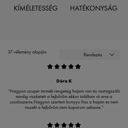
KÍMÉLETESSÉG
HATÉKONYSÁG
37 vélemény alapján
Rendezés
Dóra K
“Nagyon szuper termék.rengeteg hajam van és vastagszálú
mindig viszketett a fejbőrőm ekkor találtam rá erre a
csodaszerre.Nagyon szertem konyyu friss a hajam es nem
viszekt a fejbőröm.nem kaparom sebesre.”