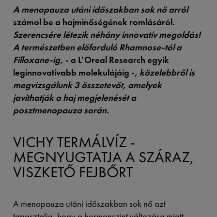
A menopauza utáni időszakban sok nő arról
számol be a hajminőségének romlásáról.
Szerencsére létezik néhány innovatív megoldás!
A természetben előforduló Rhamnose-tól a
Filloxane-ig,
- a L'Oreal Research egyik
leginnovatívabb molekulájáig -
, közelebbről is
megvizsgálunk 3 összetevőt, amelyek
javíthatják a haj megjelenését a
posztmenopauza során.
VICHY TERMÁLVÍZ -
MEGNYUGTATJA A SZÁRAZ,
VISZKETŐ FEJBŐRT
A menopauza utáni időszakban sok nő azt
tapasztalja, hogy a hormonszint változása miatt