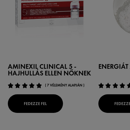
AMINEXIL CLINICAL 5 -
ENERGIÁT
HAJHULLÁS ELLEN NŐKNEK
( 7 VÉLEMÉNY ALAPJÁN )
FEDEZZE FEL
FEDEZZE