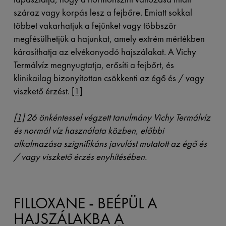
száraz vagy korpás lesz a fejbőre. Emiatt sokkal
többet vakarhatjuk a fejünket vagy többször
megfésülhetjük a hajunkat, amely extrém mértékben
károsíthatja az elvékonyodó hajszálakat. A Vichy
Termálvíz megnyugtatja, erősíti a fejbőrt, és
klinikailag bizonyítottan csökkenti az égő és / vagy
viszkető érzést.
[1]
[1]
26 önkéntessel végzett tanulmány Vichy Termálvíz
és normál víz használata közben, előbbi
alkalmazása szignifikáns javulást mutatott az égő és
/ vagy viszkető érzés enyhítésében.
FILLOXANE - BEÉPÜL A
HAJSZÁLAKBA A