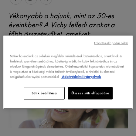
Vékonyabb a hajunk, mint az 50-es
éveinkben? A Vichy felfedi azokat a
főbb összetevőket, amelyek
megerősíthetik a menopauza után
Folytatás elfogadás nélkül
elvékonyodott hajat a dúsabb hatásért.
Sütiket használunk az oldalunk megfelelő működésének biztosításához, a tartalmak és
hirdetések személyre szabásához, közösségi média funkciók felkínálásához és az
oldalunk látogatottságának elemzéséhez. Oldalhasználattal kapcsolatos információkat
is megosztunk a közösségi média területén tevékenykedő, a hirdetési és elemzési
szolgáltatásokat nyújtó partnereinkkel.
Adatvédelmi irányelvek
Sütik beállítása
Összes süti elfogadása