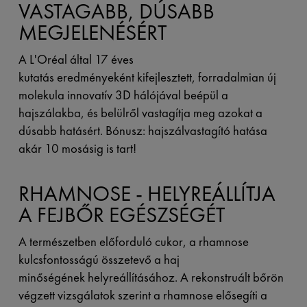
VASTAGABB, DÚSABB
MEGJELENÉSÉRT
A L'Oréal által 17 éves
kutatás eredményeként kifejlesztett, forradalmian új
molekula innovatív 3D hálójával beépül a
hajszálakba, és belülről vastagítja meg azokat a
dúsabb hatásért. Bónusz: hajszálvastagító hatása
akár 10 mosásig is tart!
RHAMNOSE - HELYREÁLLÍTJA
A FEJBŐR EGÉSZSÉGÉT
A természetben előforduló cukor, a rhamnose
kulcsfontosságú összetevő a haj
minőségének helyreállításához. A rekonstruált bőrön
végzett vizsgálatok szerint a rhamnose elősegíti a