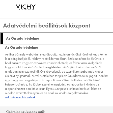
Adatvédelmi beállítások központ
MINÉRAL 89
Az Ön adatvédelme
HYALURON-BOOSTER
Az Ön adatvédelme
BŐRERŐSÍTŐ
Amikor bármely weboldalt meglátogatja, az információkat tárolhat vagy kérhet
SZEMKÖRNYÉKÁPOLÓ 15
le a böngészőjéből, többnyire sütik formájában. Ezek az információk Önre, a
beállításaira vagy az eszközére vonatkozhatnak, és főként arra szolgálnak,
ML
hogy az oldal az elvárásainak megfelelően működjön. Ezek az információk
általában nem azonosítják Önt közvetlenül, de személyre szabottabb webes
EGY CSEPP ERŐ A BŐRÜNKNEK MINDEN NAPRA
élményt nyújthatnak. Mivel tiszteletben tartjuk az Ön adatvédelmi jogait, dönthet
A RAGYOGÓBB TEKINTETÉRT
úgy, hogy nem engedélyez bizonyos típusú sütiket. Kattintson a különböző
kategóriacímekre, ha többet szeretne megtudni, és módosítani kívánja az
TERMÉKTÍPUS:
SZEMRÁNCKRÉM
|
SZÉRUM
alapértelmezett beállításainkat. Egyes sütitípusok letiltása hatással lehet az
oldalon szerzett élményére és az általunk kínált szolgáltatásokra.
SZÜKSÉGLET:
|
CÉLZOTT ARCÁPOLÁS
Adatvédelmi irányelvek
( 32 VÉLEMÉNY ALAPJÁN )
VÉLEMÉNY ÍRÁSA
Kizárólag szükséges sütik