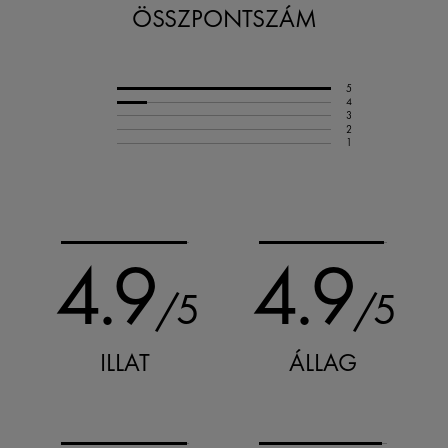
ÖSSZPONTSZÁM
5
4
3
2
1
4.9
4.9
/5
/5
ILLAT
ÁLLAG