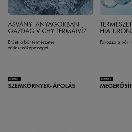
ÁSVÁNYI ANYAGOKBAN
TERMÉSZET
GAZDAG VICHY TERMÁLVÍZ
HIALURON
Erősíti a bőr természetes
Fokozza a bőr hi
védekezőképességét.
TERMÉK 1
TERMÉK 2
SZEMKÖRNYÉK-ÁPOLÁS
MEGERŐSÍT