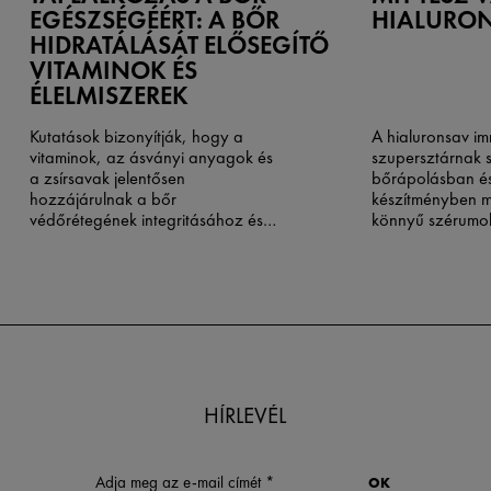
EGÉSZSÉGÉÉRT: A BŐR
HIALURON
HIDRATÁLÁSÁT ELŐSEGÍTŐ
VITAMINOK ÉS
ÉLELMISZEREK
Kutatások bizonyítják, hogy a
A hialuronsav i
vitaminok, az ásványi anyagok és
szupersztárnak 
a zsírsavak jelentősen
bőrápolásban és
hozzájárulnak a bőr
készítményben m
védőrétegének integritásához és
könnyű szérumo
hidratálásához.
hidratálókig. De 
mit tesz valójáb
a bőrért? A hial
hatásmechanizm
segíthet Önnek m
megfelelő termék
leglátványosabb
bőre egyedi igén
HÍRLEVÉL