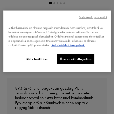
Folytatás elfogadás nélkül
ONLINE VÁSÁRLÁS
Sütiket használunk az oldalunk megfelelő működésének biztosításához, a tartalmak és
hirdetések személyre szabásához, közösségi média funkciók felkínálásához és az
oldalunk látogatottságának elemzéséhez. Oldalhasználattal kapcsolatos információkat
is megosztunk a közösségi média területén tevékenykedő, a hirdetési és elemzési
GYÓGYSZERTÁRKERESŐ
szolgáltatásokat nyújtó partnereinkkel.
Adatvédelmi irányelvek
Sütik beállítása
Összes süti elfogadása
TERMÉKLEÍRÁS
89% ásványi anyagokban gazdag Vichy
Termálvízzel alkottuk meg, melyet természetes
hialuronsavval és tiszta koffeinnel kombináltunk.
Egy csepp erő a bőrünknek minden napra a
ragyogóbb tekintetért.