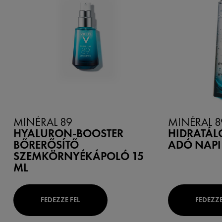
MINÉRAL 89
MINÉRAL 8
HYALURON-BOOSTER
HIDRATÁLÓ
BŐRERŐSÍTŐ
ADÓ NAPI
SZEMKÖRNYÉKÁPOLÓ 15
ML
FEDEZZE FEL
FEDEZZE