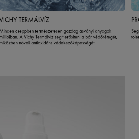
VICHY TERMÁLVÍZ
PR
Minden cseppben természetesen gazdag ásványi anyagok
Segí
millióiban. A Vichy Termálvíz segít erősíteni a bőr védőrétegét,
tol
miközben növeli antioxidáns védekezőképességét.