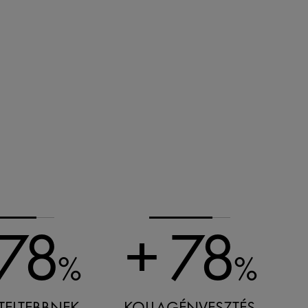
 78
+ 78
%
%
TELTEBBNEK
KOLLAGÉNVESZTÉS