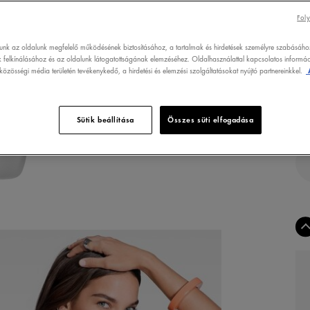
80
Foly
TER
SZÜ
lunk az oldalunk megfelelő működésének biztosításához, a tartalmak és hirdetések személyre szabásáho
 felkínálásához és az oldalunk látogatottságának elemzéséhez. Oldalhasználattal kapcsolatos informáci
özösségi média területén tevékenykedő, a hirdetési és elemzési szolgáltatásokat nyújtó partnereinkkel.
Sütik beállítása
Összes süti elfogadása