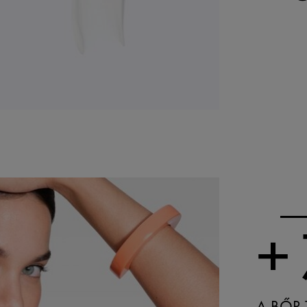
+
A BŐR 