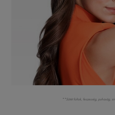
**Sötét foltok, feszesség, puhaság, si