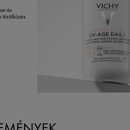
ran és
y törölközés
LEMÉNYEK