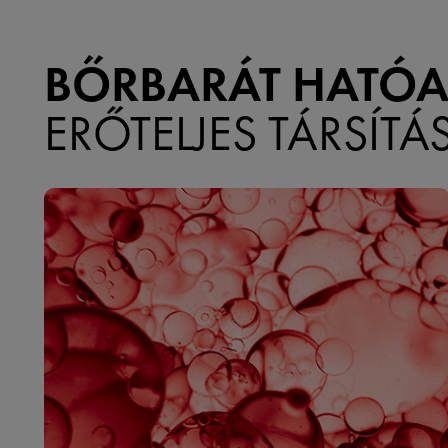
BŐRBARÁT HATÓ
ERŐTELJES TÁRSÍTÁ