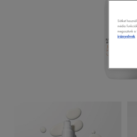
Sütiket haszná
média funkciók
megosztunk a k
irányelvek