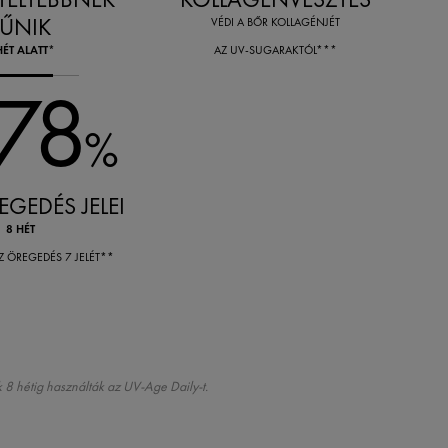
TŰNIK
VÉDI A BŐR KOLLAGÉNJÉT
HÉT ALATT*
AZ UV-SUGARAKTÓL***
 78
%
GEDÉS JELEI
8 HÉT
Z ÖREGEDÉS 7 JELÉT
**
k 8 hétig használták az UV-Age Daily-t.