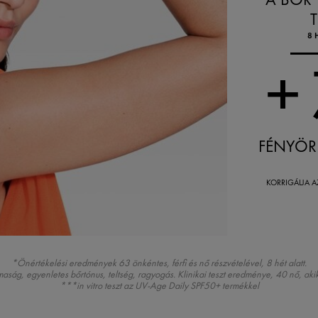
8 
+
FÉNYÖRE
KORRIGÁLJA A
*Önértékelési eredmények 63 önkéntes, férfi és nő részvételével, 8 hét alatt.
maság, egyenletes bőrtónus, teltség, ragyogás. Klinikai teszt eredménye, 40 nő, aki
***in vitro teszt az UV-Age Daily SPF50+ termékkel