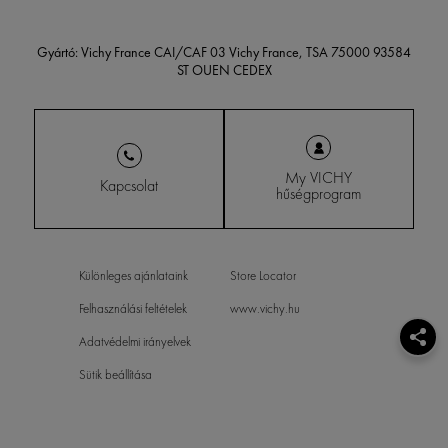
Gyártó: Vichy France CAI/CAF 03 Vichy France, TSA 75000 93584
ST OUEN CEDEX
My VICHY
Kapcsolat
hűségprogram
Különleges ajánlataink
Store Locator
Felhasználási feltételek
www.vichy.hu
Adatvédelmi irányelvek
Sütik beállítása