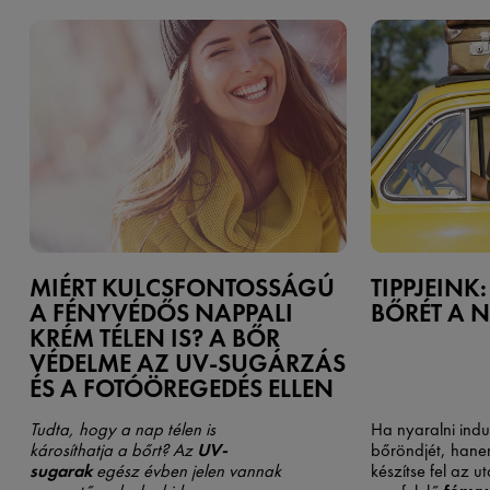
MIÉRT KULCSFONTOSSÁGÚ
TIPPJEINK:
A FÉNYVÉDŐS NAPPALI
BŐRÉT A 
KRÉM TÉLEN IS? A BŐR
VÉDELME AZ UV-SUGÁRZÁS
ÉS A FOTÓÖREGEDÉS ELLEN
Tudta, hogy a nap télen is
Ha nyaralni indu
károsíthatja a bőrt? Az
UV-
bőröndjét, han
sugarak
egész évben jelen vannak
készítse fel az u