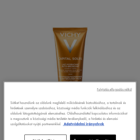
Folytatás elfogadás nélkül
Sütiket használunk az oldalunk megfelelő működésének biztosításához, a tartalmak és
hirdetések személyre szabásához, közösségi média funkciók felkínálásához és az
oldalunk látogatottságának elemzéséhez. Oldalhasználattal kapcsolatos információkat
is megosztunk a közösségi média területén tevékenykedő, a hirdetési és elemzési
szolgáltatásokat nyújtó partnereinkkel.
Adatvédelmi irányelvek
ONLINE VÁSÁRLÁS