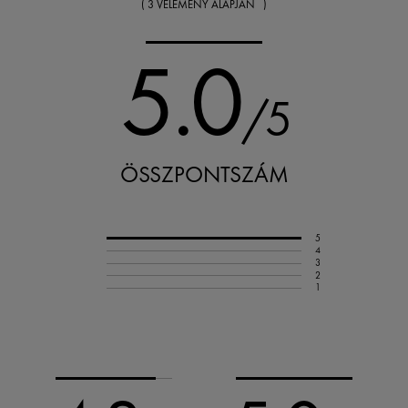
( 3 VÉLEMÉNY ALAPJÁN )
5.0
/5
ÖSSZPONTSZÁM
5
4
3
2
1