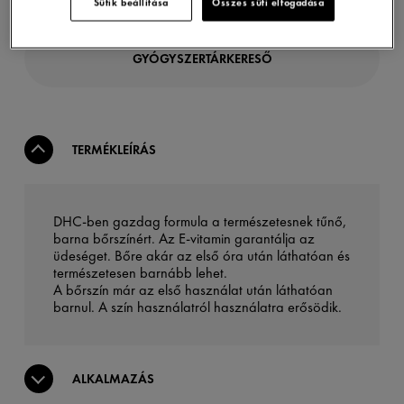
Sütik beállítása
Összes süti elfogadása
GYÓGYSZERTÁRKERESŐ
TERMÉKLEÍRÁS
DHC-ben gazdag formula a természetesnek tűnő,
barna bőrszínért. Az E-vitamin garantálja az
üdeséget. Bőre akár az első óra után láthatóan és
természetesen barnább lehet.
A bőrszín már az első használat után láthatóan
barnul. A szín használatról használatra erősödik.
ALKALMAZÁS