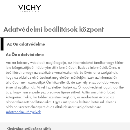
Adatvédelmi beállítások központ
DERCOS
Az Ön adatvédelme
Az Ön adatvédelme
PSOLUTION SAMPON
Amikor bármely weboldalt meglátogatja, az információkat tárolhat vagy kérhet
le a böngészőjéből, többnyire sütik formájában. Ezek az információk Önre, a
PIKKELYSÖMÖRRE HAJLAMOS FEJBŐRRE IS.
beállításaira vagy az eszközére vonatkozhatnak, és főként arra szolgálnak,
SEGÍT ENYHÍTENI A VISZKETÉST ÉS A HÁMLÁST.
hogy az oldal az elvárásainak megfelelően működjön. Ezek az információk
általában nem azonosítják Önt közvetlenül, de személyre szabottabb webes
200ML
élményt nyújthatnak. Mivel tiszteletben tartjuk az Ön adatvédelmi jogait, dönthet
úgy, hogy nem engedélyez bizonyos típusú sütiket. Kattintson a különböző
TERMÉKTÍPUS:
SAMPON
kategóriacímekre, ha többet szeretne megtudni, és módosítani kívánja az
SZÜKSÉGLET:
KORPÁSODÁS
alapértelmezett beállításainkat. Egyes sütitípusok letiltása hatással lehet az
oldalon szerzett élményére és az általunk kínált szolgáltatásokra.
( 13 VÉLEMÉNY ALAPJÁN )
VÉLEMÉNY ÍRÁSA
Adatvédelmi irányelvek
Kizárólag szükséges sütik