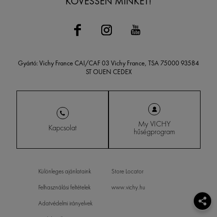
KÖVESSEN MINKET!
Gyártó: Vichy France CAI/CAF 03 Vichy France, TSA 75000 93584
ST OUEN CEDEX
My VICHY
Kapcsolat
hűségprogram
Különleges ajánlataink
Store Locator
Felhasználási feltételek
www.vichy.hu
Adatvédelmi irányelvek