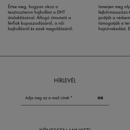
Értse meg, hogyan okoz a
Ismerjen meg ol
tesztoszteron hajhullást a DHT
fejbőrmasszázs-
átalakításával. Átfogó útmutató a
javítják a vérker
férfiak kopaszodásáról, a női
támogatják a te
hajhullásról és ezek megoldásáról.
hajnövekedést. 
végezhető techn
dúsabb hajért.
HÍRLEVÉL