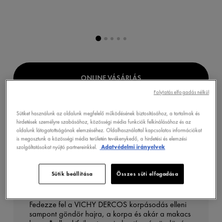
ONLINE VÁSÁRLÁS
Folytatás elfogadás nélkül
Sütiket használunk az oldalunk megfelelő működésének biztosításához, a tartalmak és
GYÓGYSZERTÁRKERESŐ
hirdetések személyre szabásához, közösségi média funkciók felkínálásához és az
oldalunk látogatottságának elemzéséhez. Oldalhasználattal kapcsolatos információkat
is megosztunk a közösségi média területén tevékenykedő, a hirdetési és elemzési
szolgáltatásokat nyújtó partnereinkkel.
Adatvédelmi irányelvek
TERMÉKLEÍRÁS
Sütik beállítása
Összes süti elfogadása
Fedezze fel a VICHY DERCOS korpásodás elleni
sampont göndör hajra, a korpa és akár a makacs