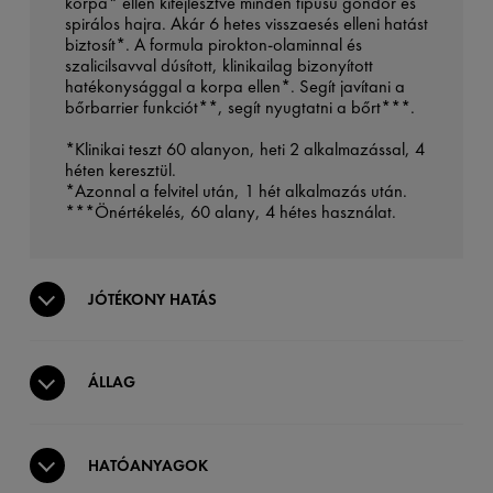
korpa* ellen kifejlesztve minden típusú göndör és
spirálos hajra. Akár 6 hetes visszaesés elleni hatást
biztosít*. A formula pirokton-olaminnal és
szalicilsavval dúsított, klinikailag bizonyított
hatékonysággal a korpa ellen*. Segít javítani a
bőrbarrier funkciót**, segít nyugtatni a bőrt***.
*Klinikai teszt 60 alanyon, heti 2 alkalmazással, 4
héten keresztül.
*Azonnal a felvitel után, 1 hét alkalmazás után.
***Önértékelés, 60 alany, 4 hétes használat.
JÓTÉKONY HATÁS
ÁLLAG
HATÓANYAGOK