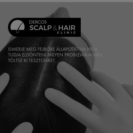
ISMERJE MEG FEJBŐRE ÁLLAPOTÁT!
HA NEM
TUDJA ELDÖNTENI MILYEN PROBLÉMÁJA VAN,
TÖLTSE KI TESZTÜNKET.