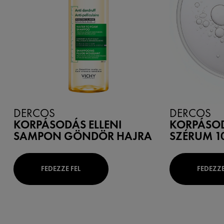
DERCOS
DERCOS
KORPÁSODÁS ELLENI
KORPÁSOD
SAMPON GÖNDÖR HAJRA
SZÉRUM 1
FEDEZZE FEL
FEDEZZE