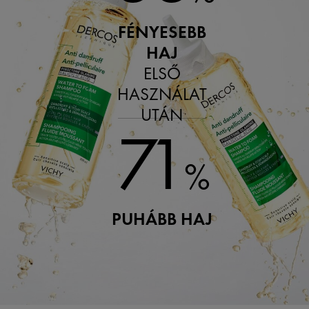
FÉNYESEBB
HAJ
ELSŐ
HASZNÁLAT
UTÁN
71
%
PUHÁBB HAJ