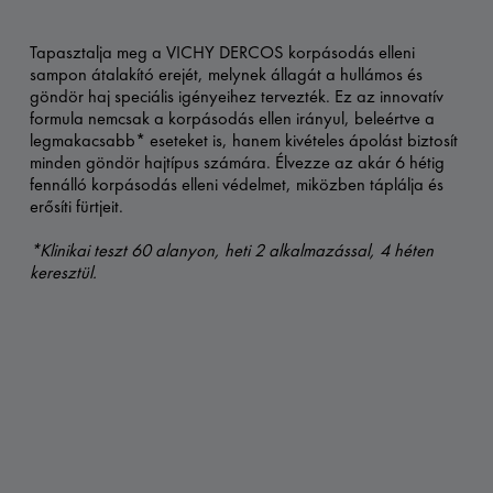
Tapasztalja meg a VICHY DERCOS korpásodás elleni
sampon átalakító erejét, melynek állagát a hullámos és
göndör haj speciális igényeihez tervezték. Ez az innovatív
formula nemcsak a korpásodás ellen irányul, beleértve a
legmakacsabb* eseteket is, hanem kivételes ápolást biztosít
minden göndör hajtípus számára. Élvezze az akár 6 hétig
fennálló korpásodás elleni védelmet, miközben táplálja és
erősíti fürtjeit.
*Klinikai teszt 60 alanyon, heti 2 alkalmazással, 4 héten
keresztül.