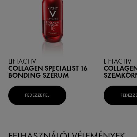
LIFTACTIV
LIFTACTIV
COLLAGEN SPECIALIST 16
COLLAGEN 
BONDING SZÉRUM
SZEMKÖR
FEDEZZE FEL
FEDEZZE
FELHASZNÁLÓI VÉLEMÉNYEK