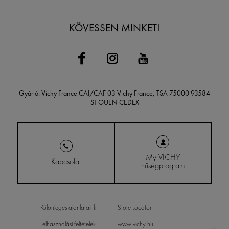
KÖVESSEN MINKET!
Gyártó: Vichy France CAI/CAF 03 Vichy France, TSA 75000 93584
ST OUEN CEDEX
My VICHY
Kapcsolat
hűségprogram
Különleges ajánlataink
Store Locator
Felhasználási feltételek
www.vichy.hu