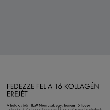
FEDEZZE FEL A 16 KOLLAGÉN
EREJÉT
A fiatalos bőr titka? Nem csak egy, hanem 16 típusú
kollagén. A Collagen Specialist 16 az első termékcsaládunk