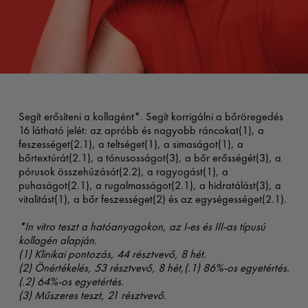
Segít erősíteni a kollagént*. Segít korrigálni a bőröregedés
16 látható jelét: az apróbb és nagyobb ráncokat(1), a
feszességet(2.1), a teltséget(1), a simaságot(1), a
bőrtextúrát(2.1), a tónusosságot(3), a bőr erősségét(3), a
pórusok összehúzását(2.2), a ragyogást(1), a
puhaságot(2.1), a rugalmasságot(2.1), a hidratálást(3), a
vitalitást(1), a bőr feszességet(2) és az egységességet(2.1).
*In vitro teszt a hatóanyagokon, az I-es és III-as típusú
kollagén alapján.
(1) Klinikai pontozás, 44 résztvevő, 8 hét.
(2) Önértékelés, 53 résztvevő, 8 hét,(.1) 86%-os egyetértés.
(.2) 64%-os egyetértés.
(3) Műszeres teszt, 21 résztvevő.