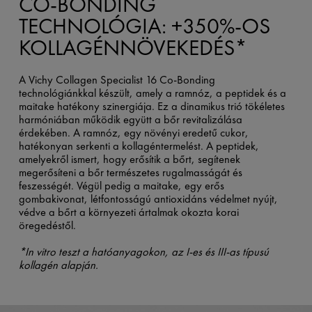
CO-BONDING
TECHNOLÓGIA: +350%-OS
KOLLAGÉNNÖVEKEDÉS*
A Vichy Collagen Specialist 16 Co-Bonding
technológiánkkal készült, amely a ramnóz, a peptidek és a
maitake hatékony szinergiája. Ez a dinamikus trió tökéletes
harmóniában működik együtt a bőr revitalizálása
érdekében. A ramnóz, egy növényi eredetű cukor,
hatékonyan serkenti a kollagéntermelést. A peptidek,
amelyekről ismert, hogy erősítik a bőrt, segítenek
megerősíteni a bőr természetes rugalmasságát és
feszességét. Végül pedig a maitake, egy erős
gombakivonat, létfontosságú antioxidáns védelmet nyújt,
védve a bőrt a környezeti ártalmak okozta korai
öregedéstől.
*In vitro teszt a hatóanyagokon, az I-es és III-as típusú
kollagén alapján.