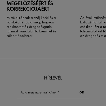
MEGELŐZÉSÉÉRT ÉS
KORREKCIÓJÁÉRT
Mimikai ráncok a száj körül és a
Az évek múlásáv
homlokon? Tudja meg, hogyan
kollagéntartalm
csökkenthetők öregedésgátló
csökken. Ezt a t
rutinnal, ránctalanító krémmel és
folyamatot két fő
célzott ápolással.
az öregedés mia
kollagéntermelés
kollagén lebontá
enzimek növeke
HÍRLEVÉL