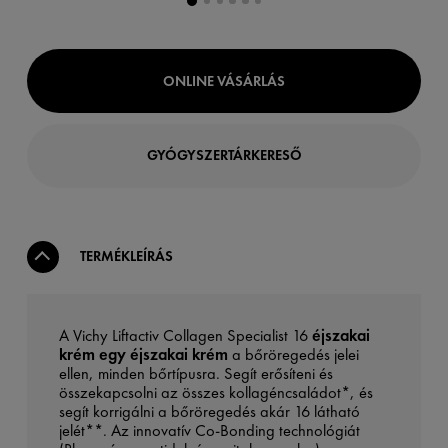
ONLINE VÁSÁRLÁS
GYÓGYSZERTÁRKERESŐ
TERMÉKLEÍRÁS
A Vichy Liftactiv Collagen Specialist 16
éjszakai
krém egy éjszakai krém
a bőröregedés jelei
ellen, minden bőrtípusra. Segít erősíteni és
összekapcsolni az összes kollagéncsaládot*, és
segít korrigálni a bőröregedés akár 16 látható
jelét**. Az innovatív Co-Bonding technológiát