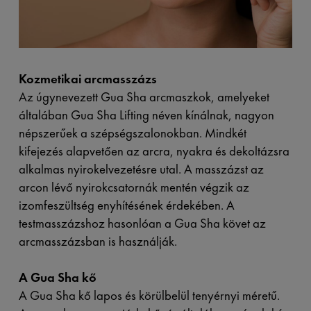
Kozmetikai arcmasszázs
Az úgynevezett Gua Sha arcmaszkok, amelyeket
általában Gua Sha Lifting néven kínálnak, nagyon
népszerűek a szépségszalonokban. Mindkét
kifejezés alapvetően az arcra, nyakra és dekoltázsra
alkalmas nyirokelvezetésre utal. A masszázst az
arcon lévő nyirokcsatornák mentén végzik az
izomfeszültség enyhítésének érdekében. A
testmasszázshoz hasonlóan a Gua Sha követ az
arcmasszázsban is használják.
A Gua Sha kő
A Gua Sha kő lapos és körülbelül tenyérnyi méretű.