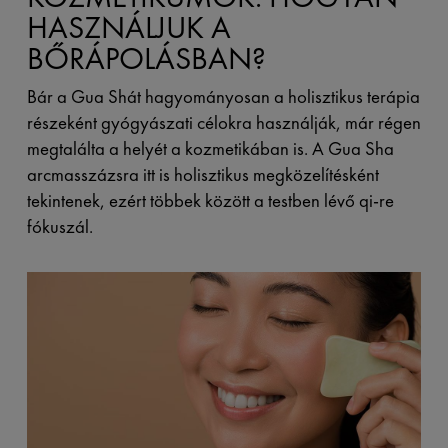
HASZNÁLJUK A
BŐRÁPOLÁSBAN?
Bár a Gua Shát hagyományosan a holisztikus terápia
részeként gyógyászati ​​célokra használják, már régen
megtalálta a helyét a kozmetikában is. A Gua Sha
arcmasszázsra itt is holisztikus megközelítésként
tekintenek, ezért többek között a testben lévő qi-re
fókuszál.