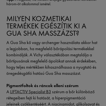
három-öt alkalommal ismétel.
MILYEN KOZMETIKAI
TERMÉKEK EGÉSZÍTIK KI A
GUA SHA MASSZÁZST?
A Gua Sha kő vagy archenger használata akkor hat
a legjobban, ha megfelelő bőrápolási termékekkel
kombinálják. A Vichy választékában megtalálja a
bőrtípusának megfelelő ápolókat annak érdekében,
hogy teljes mértékben kihasználhassa a nyugtató és
öregedésgátló hatású Gua Sha masszázst.
Pigmentfoltok és ráncok elleni szérum
A
LIFTACTIV Specialist B3
szérum a bőr különböző
rétegeiben fejti ki hatását, a hiperpigmentáció
jeleinek csökkentéséért. A niacinamidot, glikolsavat és