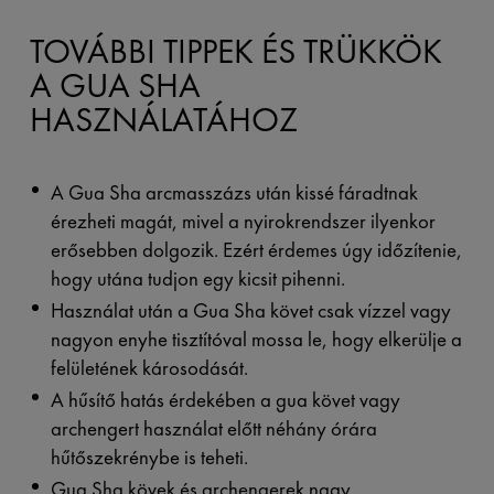
TOVÁBBI TIPPEK ÉS TRÜKKÖK
A GUA SHA
HASZNÁLATÁHOZ
A Gua Sha arcmasszázs után kissé fáradtnak
érezheti magát, mivel a nyirokrendszer ilyenkor
erősebben dolgozik. Ezért érdemes úgy időzítenie,
hogy utána tudjon egy kicsit pihenni.
Használat után a Gua Sha követ csak vízzel vagy
nagyon enyhe tisztítóval mossa le, hogy elkerülje a
felületének károsodását.
A hűsítő hatás érdekében a gua követ vagy
archengert használat előtt néhány órára
hűtőszekrénybe is teheti.
Gua Sha kövek és archengerek nagy