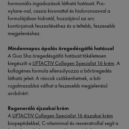
hormonális ingadozások látható hatásait. Pro-
xylane-nal, cassia kivonattal és hialuronsavval a
formulájában hidratál, hozzájárul az arc
kontúrjainak feszesítéséhez és a teltebb, feszesebb
megjelenéshez.
Mindennapos ápolás öregedésgátló hatással
A Gua Sha öregedésgátló hatásait tökéletesen
kiegészíti a
LIFTACTIV Collagen Specialist 16 krém
. A
kollagénes formula ellensúlyozza a bőröregedés
látható jeleit. A ráncok csökkenhetnek, a bőr
rugalmasabbá válhat a feszesebb megjelenésű
arcbőrért.
Regeneráló éjszakai krém
A
LIFTACTIV Collagen Specialist 16 éjszakai krém
biopeptidekkel, C-vitaminnal és resveratrollal segít a