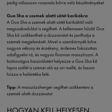
pedig válasszon rosaceás bőrre való készítményeket.
Gua Sha a szemek alatti sötét karikákra
A Gua Sha a szemek alatti sötét karikáktól való
megszabadulást is segítheti. A kellemesen hűsítő Gua
Sha kő csökkentheti a duzzanatot és javíthatja a
szemek megjelenését. Mivel a szemkörnyék bőre
nagyon vékony és érzékeny, érdemes fokozottan
odafigyelni rá, és nagyon finoman masszírozni. A
biztonságos használatért helyezze a Gua Sha kő
lapos szélét a szemei alá az orr mellé, és lassan
húzza a halántéka felé.
Tipp:
A masszázshenger segíthet csökkenteni a
szemek alatti duzzanatot
HOGYAN KELL HELYESEN