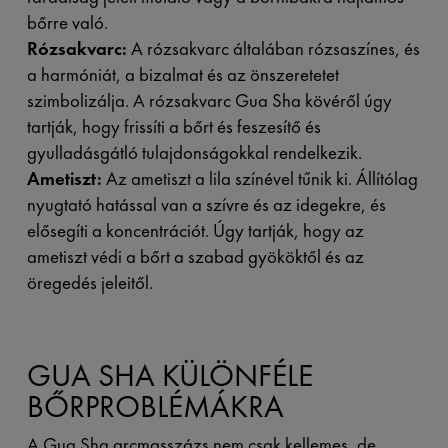
bőrre való.
Rózsakvarc:
A rózsakvarc általában rózsaszínes, és
a harmóniát, a bizalmat és az önszeretetet
szimbolizálja. A rózsakvarc Gua Sha kövéről úgy
tartják, hogy frissíti a bőrt és feszesítő és
gyulladásgátló tulajdonságokkal rendelkezik.
Ametiszt:
Az ametiszt a lila színével tűnik ki. Állítólag
nyugtató hatással van a szívre és az idegekre, és
elősegíti a koncentrációt. Úgy tartják, hogy az
ametiszt védi a bőrt a szabad gyököktől és az
öregedés jeleitől.
GUA SHA KÜLÖNFÉLE
BŐRPROBLÉMÁKRA
A Gua Sha arcmasszázs nem csak kellemes, de