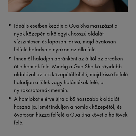
Ideális esetben kezdje a Gua Sha masszázst a
nyak közepén a kő egyik hosszú oldalát
vízszintesen és laposan tartva, majd óvatosan
felfelé haladva a nyakon az álla felé.
Innentől haladjon apránként az álltól az orcákon
át a homlok felé. Mindig a Gua Sha kő rövidebb
oldalával az arc közepétől kifelé, majd kissé felfelé
haladjon a fülek vagy halántékok felé, a
nyirokcsatornák mentén.
A homlokot elérve újra a kő hosszabbik oldalát
használja. Ismét induljon a homlok közepétől, és
óvatosan húzza felfelé a Gua Sha követ a hajtövek
felé.