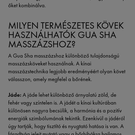
őket kombinálva.
MILYEN TERMÉSZETES KÖVEK
HASZNÁLHATÓK GUA SHA
MASSZÁZSHOZ?
A Gua Sha masszázshoz különböző tulajdonságú
masszázsköveket használnak. A kínai
masszázstechnika legjobb eredményéért olyan követ
válasszon, amely megfelel a bőrének.
Jáde:
A jáde lehet különböző árnyalatú zöld, de
fehér vagy színtelen is. A jádét a kínai kultúrában
különösen nagyra becsülik, a harmónia és a pozitív
energiák szimbólumának tekintik. Ezenkívül a jádéról
úgy tartják, hogy tisztító és nyugtató hatása is van. A
fáradtság jeleit mutató vagy a bőrhibákra hajlamos