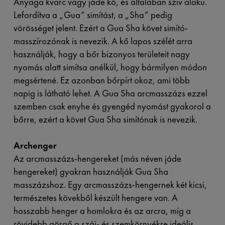
Anyaga kvarc vagy jáde kő, és általában szív alakú.
Lefordítva a „Gua” simítást, a „Sha” pedig
vörösséget jelent. Ezért a Gua Sha követ simító-
masszírozónak is nevezik. A kő lapos szélét arra
használják, hogy a bőr bizonyos területeit nagy
nyomás alatt simítsa anélkül, hogy bármilyen módon
megsértené. Ez azonban bőrpírt okoz, ami több
napig is látható lehet. A Gua Sha arcmasszázs ezzel
szemben csak enyhe és gyengéd nyomást gyakorol a
bőrre, ezért a követ Gua Sha simítónak is nevezik.
Archenger
Az arcmasszázs-hengereket (más néven jáde
hengereket) gyakran használják Gua Sha
masszázshoz. Egy arcmasszázs-hengernek két kicsi,
természetes kövekből készült hengere van. A
hosszabb henger a homlokra és az arcra, míg a
rövidebb görgő a száj- és szemkörnyékre ideális.