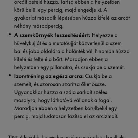
orcáit befelé húzza. Tartsa ebben a helyzetben
körülbelül egy percig, majd engedje ki. A
gyakorlat második lépésében húzza kifelé az arcát
néhány másodpercig.
A szemkörnyék feszesítéséért:
Helyezze a
hüvelykujját és a mutatóujját közvetlenül a szem
bal és jobb oldalára a halántéknál. Finoman húzza
kifelé és felfelé a bőrt. Maradjon ebben a
helyzetben egy pillanatra, és csukja be a szemét.
Izomtréning az egész arcra:
Csukja be a
szemeit, és szorosan szorítsa őket össze.
Ugyanakkor húzza a szája sarkait széles
mosolyra, hogy láthatóvá váljanak a fogai.
Maradjon ebben a helyzetben körülbelül egy
percig, majd tudatosan lazítsa el az arcizmait.
Tipp:
A legjobb, ha minden arcjóga gyakorlatot körülbelül