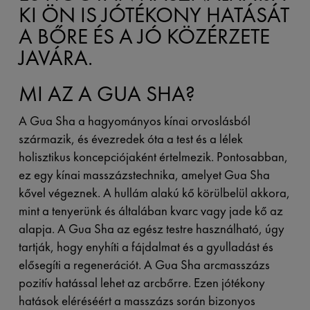
KI ÖN IS JÓTÉKONY HATÁSÁT
A BŐRE ÉS A JÓ KÖZÉRZETE
JAVÁRA.
MI AZ A GUA SHA?
A Gua Sha a hagyományos kínai orvoslásból
származik, és évezredek óta a test és a lélek
holisztikus koncepciójaként értelmezik. Pontosabban,
ez egy kínai masszázstechnika, amelyet Gua Sha
kővel végeznek. A hullám alakú kő körülbelül akkora,
mint a tenyerünk és általában kvarc vagy jade kő az
alapja. A Gua Sha az egész testre használható, úgy
tartják, hogy enyhíti a fájdalmat és a gyulladást és
elősegíti a regenerációt. A Gua Sha arcmasszázs
pozitív hatással lehet az arcbőrre. Ezen jótékony
hatások eléréséért a masszázs során bizonyos