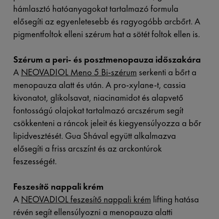
hámlasztó hatóanyagokat tartalmazó formula
elősegíti az egyenletesebb és ragyogóbb arcbőrt. A
pigmentfoltok elleni szérum hat a sötét foltok ellen is.
Szérum a peri- és posztmenopauza időszakára
A
NEOVADIOL Meno 5 Bi-szérum
serkenti a bőrt a
menopauza alatt és után. A pro-xylane-t, cassia
kivonatot, glikolsavat, niacinamidot és alapvető
fontosságú olajokat tartalmazó arcszérum segít
csökkenteni a ráncok jeleit és kiegyensúlyozza a bőr
lipidvesztését. Gua Shával együtt alkalmazva
elősegíti a friss arcszínt és az arckontúrok
feszességét.
Feszesítő nappali krém
A
NEOVADIOL feszesítő nappali krém
lifting hatása
révén segít ellensúlyozni a menopauza alatti