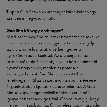
Tipp:
a Gua Sha kő és archenger külön-külön vagy
szettben is megvásárolható.
Gua Sha kő vagy archenger?
Mindkét szépségápolási eszköz természetes kövekkel
masszírozza az arcot, és ugyanazt a célt szolgálja:
az arcizmok ellazítását, a vérkeringés és a
nyirokáramlás serkentését. Az archengerrel az
arcmasszázs kíméletesebb, mivel a bőrre nehezedő
nyomás nagyon egyszerűen és pontosan
szabályozható. A Gua Sha kő viszont több
lehetőséget kínál az összes nyomási pont elérésére,
és pontosabban igazodik az arckontúrhoz. A Gua
Sha kő vagy henger melletti döntést ezért a bőr
igényeihez érdemes igazítani. Gondolja végig, hogy
melyik illik legjobban az Ön bőréhez, vagy használja