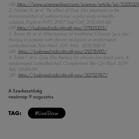
URL:
https://www.sciencedirect.com/science/article/pii/S2005
2. Nielsen A. et al. The effect of Gua Sha treatment on the
microcirculation of surface tissue: a pilot study in healthy
subjects. Explore (NY). 2007 Sep-Oct; 3(5):456-66.
URL:
https://pubmed.ncbi.nlm.nih.gov/17905355/
3. Braun M. et al. Effectiveness of traditional Chinese “gua sha”
therapy in patients with chronic neckpain: a randomized
controlled trial. Pain Med. 2011 Mar; 12(3):362-9.
URL:
https://pubmed.ncbi.nlm.nih.gov/21276190/
4. Saha F. et a. Gua Sha therapy for chronic low back pain: A
randomized controlled trial. Complement Ther Clin Pract. 2019
Feb; 34:64-69.
URL:
https://pubmed.ncbi.nlm.nih.gov/30712747/
A Szerkesztőség
vasárnap 9 augusztus
TAG:
#LiveSlow