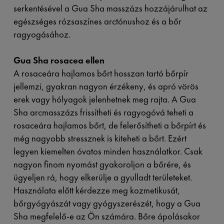
serkentésével a Gua Sha masszázs hozzájárulhat az
egészséges rózsaszínes arctónushoz és a bőr
ragyogásához.
Gua Sha rosacea ellen
A rosaceára hajlamos bőrt hosszan tartó bőrpír
jellemzi, gyakran nagyon érzékeny, és apró vörös
erek vagy hólyagok jelenhetnek meg rajta. A Gua
Sha arcmasszázs frissítheti és ragyogóvá teheti a
rosaceára hajlamos bőrt, de felerősítheti a bőrpírt és
még nagyobb stressznek is kiteheti a bőrt. Ezért
legyen kiemelten óvatos minden használatkor. Csak
nagyon finom nyomást gyakoroljon a bőrére, és
ügyeljen rá, hogy elkerülje a gyulladt területeket.
Használata előtt kérdezze meg kozmetikusát,
bőrgyógyászát vagy gyógyszerészét, hogy a Gua
Sha megfelelő-e az Ön számára. Bőre ápolásakor