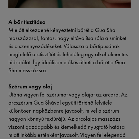
A bőr tisztítása
Mielőtt elkezdené kényeztetni bőrét a Gua Sha
masszázzsal, fontos, hogy eltávolítsa róla a sminket
és a szennyeződéseket. Válassza a bőrtípusának
megfelelő arctisztítót és lehetőleg egy alkoholmentes
hidratálót. Így ideálisan előkészítheti a bőrét a Gua
Sha masszázsra.
Szérum vagy olaj
Utána vigyen fel szérumot vagy olajat az arcára. Az
arcszérum Gua Shával együtt történő felvitele
különösen napközbenre javasolt, mivel a szérum
nagyon könnyű textúrájú. Az arcolajos masszázs
viszont gazdagabb és kiemelkedő nyugtató hatása
miatt inkább esténként javasolt. Vigyen fel elegendő