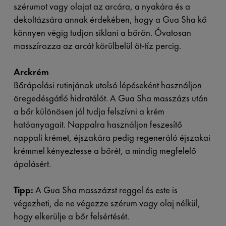
szérumot vagy olajat az arcára, a nyakára és a
dekoltázsára annak érdekében, hogy a Gua Sha kő
könnyen végig tudjon siklani a bőrön. Óvatosan
masszírozza az arcát körülbelül öt-tíz percig.
Arckrém
Bőrápolási rutinjának utolsó lépéseként használjon
öregedésgátló hidratálót. A Gua Sha masszázs után
a bőr különösen jól tudja felszívni a krém
hatóanyagait. Nappalra használjon feszesítő
nappali krémet, éjszakára pedig regeneráló éjszakai
krémmel kényeztesse a bőrét, a mindig megfelelő
ápolásért.
Tipp:
A Gua Sha masszázst reggel és este is
végezheti, de ne végezze szérum vagy olaj nélkül,
hogy elkerülje a bőr felsértését.