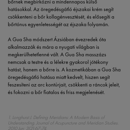
bőrnek megbirkózni a mindennapos külső
hatásokkal. Az öregedésgátló éjszakai krém segít
csökkenteni a bőr kollagénvesztését, és elősegíti a
bőrtónus egyenletességét az éjszaka folyamán.
A Gua Sha módszert Ázsiában évezredek óta
alkalmazzák és mára a nyugati világban is
megkerülhetetlenné vált. A Gua Sha masszázs
nemcsak a testre és a lélekre gyakorol jótékony
hatást, hanem a bőrre is. A kozmetikában a Gua Sha
öregedésgátló hatása miatt kedvelt, hiszen segít
feszesíteni az arc kontúrjait, csökkenti a ráncok jeleit,
és fokozni a bőr fiatalos és friss megjelenését.
1. Longhurst J. Defining Meridians: A Modern Basis of
Understanding. Journal of Acupuncture and Meridian Studies.
2010 Jun; 3(2):67-74.