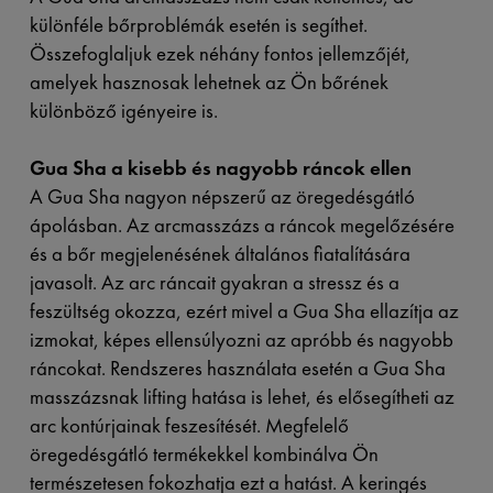
különféle bőrproblémák esetén is segíthet.
Összefoglaljuk ezek néhány fontos jellemzőjét,
amelyek hasznosak lehetnek az Ön bőrének
különböző igényeire is.
Gua Sha a kisebb és nagyobb ráncok ellen
A Gua Sha nagyon népszerű az öregedésgátló
ápolásban. Az arcmasszázs a ráncok megelőzésére
és a bőr megjelenésének általános fiatalítására
javasolt. Az arc ráncait gyakran a stressz és a
feszültség okozza, ezért mivel a Gua Sha ellazítja az
izmokat, képes ellensúlyozni az apróbb és nagyobb
ráncokat. Rendszeres használata esetén a Gua Sha
masszázsnak lifting hatása is lehet, és elősegítheti az
arc kontúrjainak feszesítését. Megfelelő
öregedésgátló termékekkel kombinálva Ön
természetesen fokozhatja ezt a hatást. A keringés