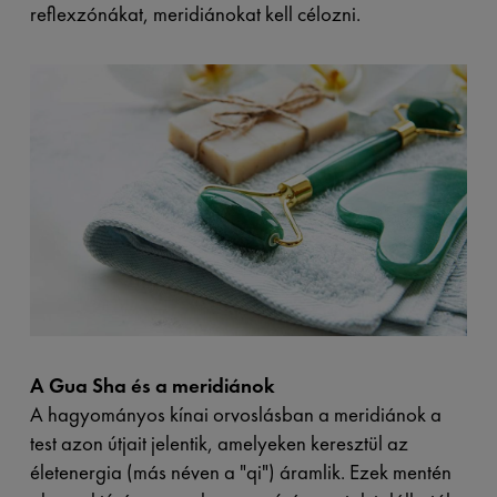
reflexzónákat, meridiánokat kell célozni.
A Gua Sha és a meridiánok
A hagyományos kínai orvoslásban a meridiánok a
test azon útjait jelentik, amelyeken keresztül az
életenergia (más néven a "qi") áramlik. Ezek mentén