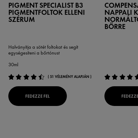
PIGMENT SPECIALIST B3
COMPENS
PIGMENTFOLTOK ELLENI
NAPPALI K
SZÉRUM
NORMÁLT
BŐRRE
Halványítja a sötét foltokat és segít
egységesíteni a bőrtónust
30ml
( 51 VÉLEMÉNY ALAPJÁN )
FEDEZZE FEL
FEDEZZE