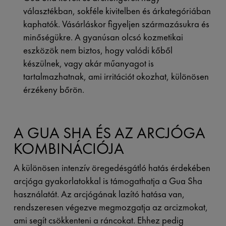
választékban, sokféle kivitelben és árkategóriában
kaphatók. Vásárláskor figyeljen származásukra és
minőségükre. A gyanúsan olcsó kozmetikai
eszközök nem biztos, hogy valódi kőből
készülnek, vagy akár műanyagot is
tartalmazhatnak, ami irritációt okozhat, különösen
érzékeny bőrön.
A GUA SHA ÉS AZ ARCJÓGA
KOMBINÁCIÓJA
A különösen intenzív öregedésgátló hatás érdekében
arcjóga gyakorlatokkal is támogathatja a Gua Sha
használatát. Az arcjógának lazító hatása van,
rendszeresen végezve megmozgatja az arcizmokat,
ami segít csökkenteni a ráncokat. Ehhez pedig