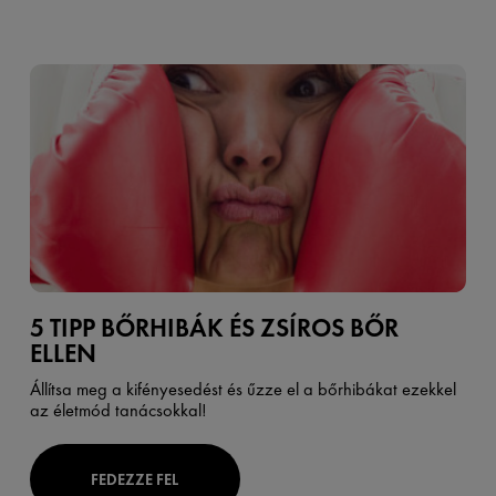
5 TIPP BŐRHIBÁK ÉS ZSÍROS BŐR
ELLEN
Állítsa meg a kifényesedést és űzze el a bőrhibákat ezekkel
az életmód tanácsokkal!
FEDEZZE FEL