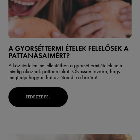
A GYORSÉTTERMI ÉTELEK FELELŐSEK A
PATTANÁSAIMÉRT?
A közhiedelemmel ellentétben a gyorséttermi ételek nem
mindig okoznak pattanásokat! Olvasson tovább, hogy
megtudja hogyan hat az étrendje a bőrére!
FEDEZZE FEL