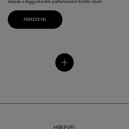
melyek a leggyakoribb pattanásokat kiváltó okok!
FEDEZZE FEL
HÍRLEVÉL