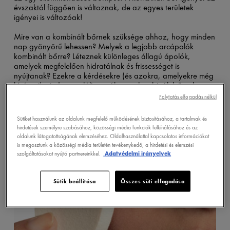
évszaktól függően is változnak, de az egyes területek
igényei is változóak!
Mire van a kombinált bőrnek szüksége ahhoz, hogy minden
nap gyönyörű lehessen? Melyek a legjobb arcápolók
kombinált bőrre? Léteznek különleges állagú ápolók,
amelyek megfelelően hidratálnak és frissességet is
nyújtanak? Ezekre a kérdésekre (és azokra, amelyekre még
kíváncsi) mind megtalálja a választ a kombinált bőrnek
szentelt fejezetben!
Folytatás elfogadás nélkül
Sütiket használunk az oldalunk megfelelő működésének biztosításához, a tartalmak és
hirdetések személyre szabásához, közösségi média funkciók felkínálásához és az
oldalunk látogatottságának elemzéséhez. Oldalhasználattal kapcsolatos információkat
is megosztunk a közösségi média területén tevékenykedő, a hirdetési és elemzési
szolgáltatásokat nyújtó partnereinkkel.
Adatvédelmi irányelvek
Sütik beállítása
Összes süti elfogadása