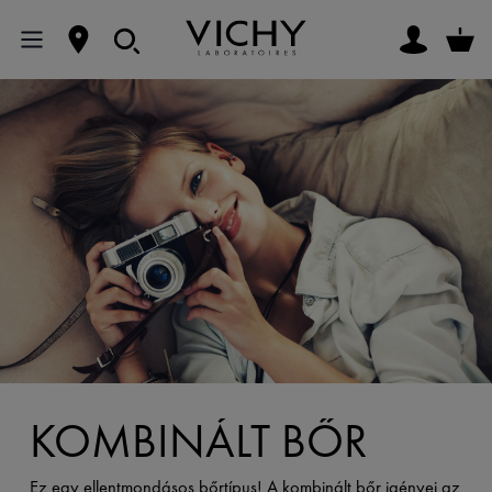
KOMBINÁLT BŐR
Ez egy ellentmondásos bőrtípus! A kombinált bőr igényei az