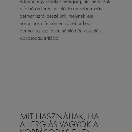
A korpa egy krónikus betegség, ami nem csak
a fejbőrön fordulhat elő. Ekkor seborrheás
dermatitiszről beszélünk, melynek jelei
hasonlóak a fejbőrt érintő seborrheás
dermatitiszhez: fehér, hámló bőr, viszketés,
kipirosodás, irritáció.
MIT HASZNÁLJAK, HA
ALLERGIÁS VAGYOK A