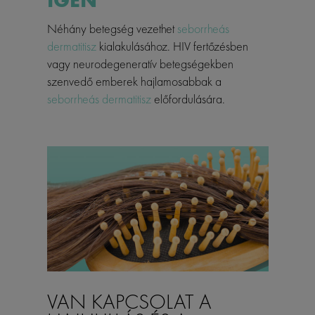
IGEN
Néhány betegség vezethet
seborrheás
dermatitisz
kialakulásához. HIV fertőzésben
vagy neurodegeneratív betegségekben
szenvedő emberek hajlamosabbak a
seborrheás dermatitisz
előfordulására.
VAN KAPCSOLAT A