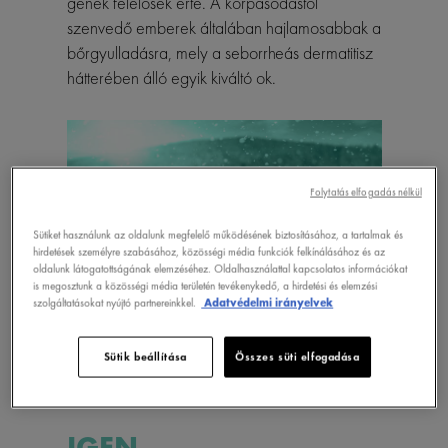
gének felelősek érte. A korpásodástól
szenvedő emberek általában hajlamosabbak a
bőrgyulladásra, mely a seborrheás dermatitisz
hátterében álló egyik kiváltó ok.
Folytatás elfogadás nélkül
Sütiket használunk az oldalunk megfelelő működésének biztosításához, a tartalmak és
hirdetések személyre szabásához, közösségi média funkciók felkínálásához és az
oldalunk látogatottságának elemzéséhez. Oldalhasználattal kapcsolatos információkat
is megosztunk a közösségi média területén tevékenykedő, a hirdetési és elemzési
szolgáltatásokat nyújtó partnereinkkel.
Adatvédelmi irányelvek
A SZEZONÁLIS
VÁLTOZÁSOK HATÁSSAL
Sütik beállítása
Összes süti elfogadása
VANNAK A KORPÁRA?
IGEN