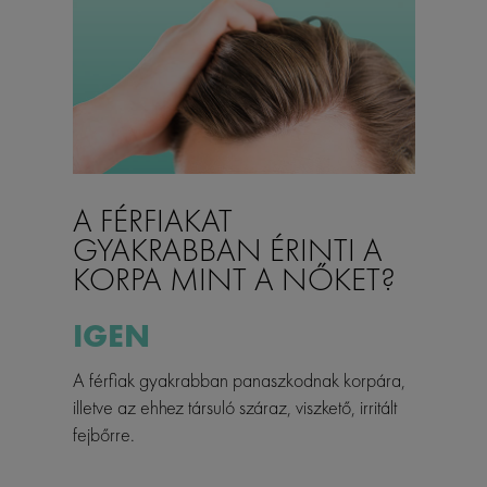
A FÉRFIAKAT
GYAKRABBAN ÉRINTI A
KORPA MINT A NŐKET?
IGEN
A férfiak gyakrabban panaszkodnak korpára,
illetve az ehhez társuló száraz, viszkető, irritált
fejbőrre.