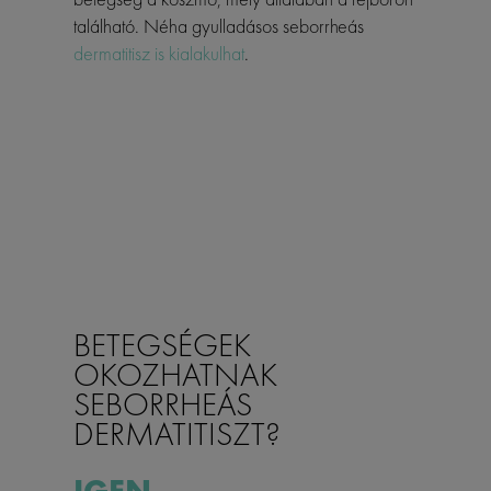
található. Néha gyulladásos seborrheás
dermatitisz is kialakulhat
.
BETEGSÉGEK
OKOZHATNAK
SEBORRHEÁS
DERMATITISZT?