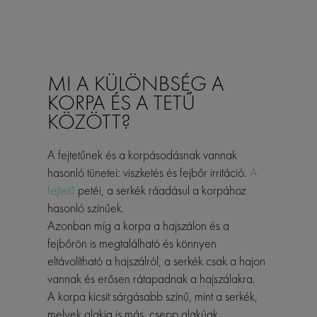
MI A KÜLÖNBSÉG A
KORPA ÉS A TETŰ
KÖZÖTT?
A fejtetűnek és a korpásodásnak vannak
hasonló tünetei: viszketés és fejbőr irritáció.
A
fejtetű
petéi, a serkék ráadásul a korpához
hasonló színűek.
Azonban míg a korpa a hajszálon és a
fejbőrön is megtalálható és könnyen
eltávolítható a hajszálról, a serkék csak a hajon
vannak és erősen rátapadnak a hajszálakra.
A korpa kicsit sárgásabb színű, mint a serkék,
melyek alakja is más, csepp alakúak.