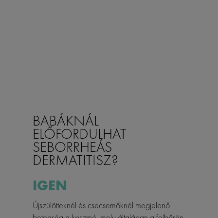
BABÁKNÁL
ELŐFORDULHAT
SEBORRHEÁS
DERMATITISZ?
IGEN
Újszülötteknél és csecsemőknél megjelenő
betegség a koszmó, mely általában a fejbőrön