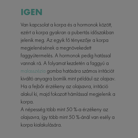
IGEN
Van kapcsolat a korpa és a hormonok között,
ezért a korpa gyakran a pubertás időszakban
jelenik meg. Az egyik fő tényezője a korpa
megjelenésének a megnövekedett
faggyútermelés. A hormonok pedig hatással
vannak rá. A folyamat kezdetén a faggyú a
malasszézia
gomba hatására számos irritációt
kiváltó anyagra bomlik mint például az olajsav.
Ha a fejbőr érzékeny az olajsavra, irritáció
alakul ki, majd fokozott hámlással megjelenik a
korpa.
A népesség több mint 50 %-a érzékeny az
olajsavra, így több mint 50 %-ánál van esély a
korpa kialakulására.