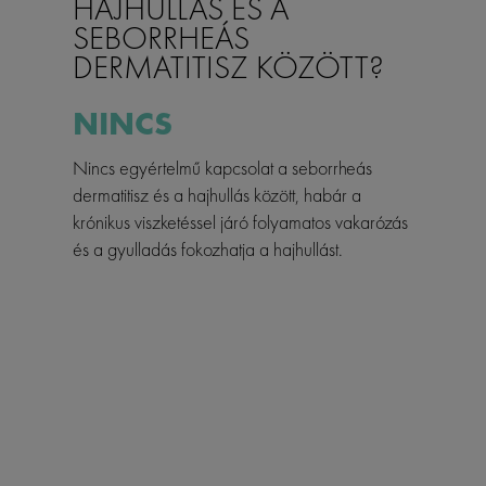
HAJHULLÁS ÉS A
SEBORRHEÁS
DERMATITISZ KÖZÖTT?
NINCS
Nincs egyértelmű kapcsolat a seborrheás
dermatitisz és a hajhullás között, habár a
krónikus viszketéssel járó folyamatos vakarózás
és a gyulladás fokozhatja a hajhullást.