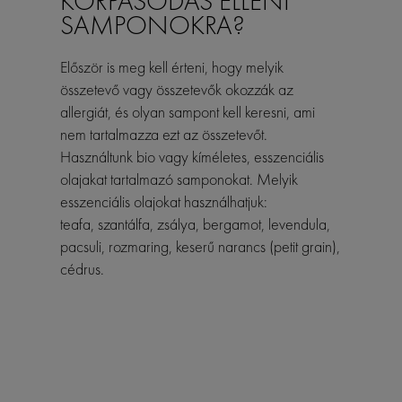
KORPÁSODÁS ELLENI
SAMPONOKRA?
Először is meg kell érteni, hogy melyik
összetevő vagy összetevők okozzák az
allergiát, és olyan sampont kell keresni, ami
nem tartalmazza ezt az összetevőt.
Használtunk bio vagy kíméletes, esszenciális
olajakat tartalmazó samponokat. Melyik
esszenciális olajokat használhatjuk:
teafa, szantálfa, zsálya, bergamot, levendula,
pacsuli, rozmaring, keserű narancs (petit grain),
cédrus.