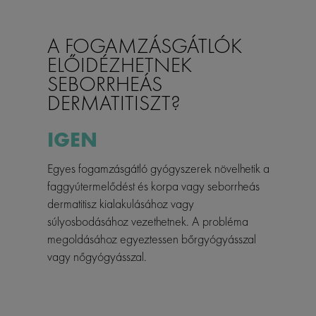
A FOGAMZÁSGÁTLÓK
ELŐIDÉZHETNEK
SEBORRHEÁS
DERMATITISZT?
IGEN
Egyes fogamzásgátló gyógyszerek növelhetik a
faggyútermelődést és korpa vagy seborrheás
dermatitisz kialakulásához vagy
súlyosbodásához vezethetnek. A probléma
megoldásához egyeztessen bőrgyógyásszal
vagy nőgyógyásszal.