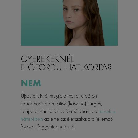
GYEREKEKNÉL
ELŐFORDULHAT KORPA?
NEM
Újszülötteknél megjelenhet a fejbőrön
seborrheás dermatitisz (koszmó) sárgás,
letapadt, hámló foltok formájában, de
ennek a
hátterében
az erre az életszakaszra jellemző
fokozott faggyútermelés áll.