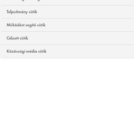
30ML
TERMÉKTÍPUS:
SZÉRUM
Teljesítmény sütik
SZÜKSÉGLET:
A BŐRÖREGEDÉS JELEI ELLEN
Működést segítő sütik
( 76 VÉLEMÉNY ALAPJÁN )
VÉLEMÉNY ÍRÁSA
Célzott sütik
Közösségi média sütik