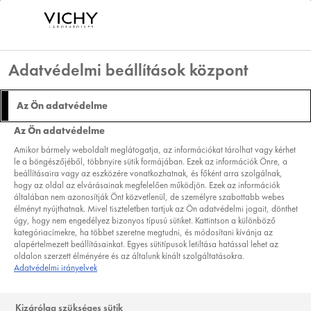
Adatvédelmi beállítások központ
NEOVADIOL
Az Ön adatvédelme
A VÁLTOZÓKOR ELSŐ
Az Ön adatvédelme
SZAKASZÁTÓL A
Amikor bármely weboldalt meglátogatja, az információkat tárolhat vagy kérhet
VÁLTOZÓKORT KÖVETŐ
le a böngészőjéből, többnyire sütik formájában. Ezek az információk Önre, a
beállításaira vagy az eszközére vonatkozhatnak, és főként arra szolgálnak,
IDŐSZAKIG
hogy az oldal az elvárásainak megfelelően működjön. Ezek az információk
általában nem azonosítják Önt közvetlenül, de személyre szabottabb webes
MENO 5 BI-SZÉRUM
élményt nyújthatnak. Mivel tiszteletben tartjuk az Ön adatvédelmi jogait, dönthet
úgy, hogy nem engedélyez bizonyos típusú sütiket. Kattintson a különböző
MINDEN BŐRTÍPUSRA
kategóriacímekre, ha többet szeretne megtudni, és módosítani kívánja az
alapértelmezett beállításainkat. Egyes sütitípusok letiltása hatással lehet az
A BŐRBEN ZAJLÓ FOLYAMATOKAT MEGÚJÍTVA
oldalon szerzett élményére és az általunk kínált szolgáltatásokra.
SZÁLL SZEMBE A VÁLTOZÓKOR TÜNETEIVEL:
Adatvédelmi irányelvek
BŐRTÖMÖRSÉG VESZTÉS, ÖREGSÉGI FOLTOK,
RÁNCOK, FAKÓSÁG, SZÁRAZSÁG.
Kizárólag szükséges sütik