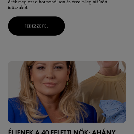
élték meg ezt a hormonálisan és érzelmileg túlfűtött
időszakot.
FEDEZZE FEL
ÉLJENEK A 40 FELETTI NŐK: AHÁNY