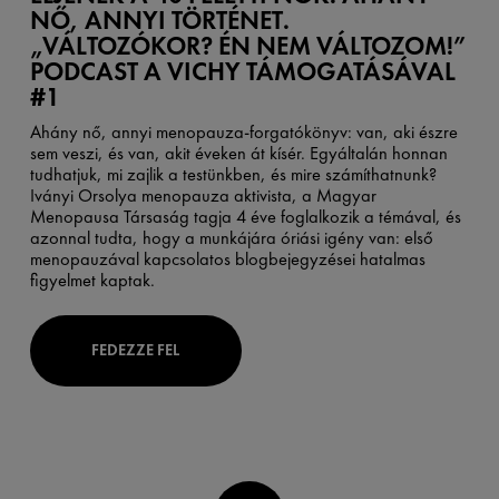
NŐ, ANNYI TÖRTÉNET.
„VÁLTOZÓKOR? ÉN NEM VÁLTOZOM!”
PODCAST A VICHY TÁMOGATÁSÁVAL
#1
Ahány nő, annyi menopauza-forgatókönyv: van, aki észre
sem veszi, és van, akit éveken át kísér. Egyáltalán honnan
tudhatjuk, mi zajlik a testünkben, és mire számíthatnunk?
Iványi Orsolya menopauza aktivista, a Magyar
Menopausa Társaság tagja 4 éve foglalkozik a témával, és
azonnal tudta, hogy a munkájára óriási igény van: első
menopauzával kapcsolatos blogbejegyzései hatalmas
figyelmet kaptak.
FEDEZZE FEL