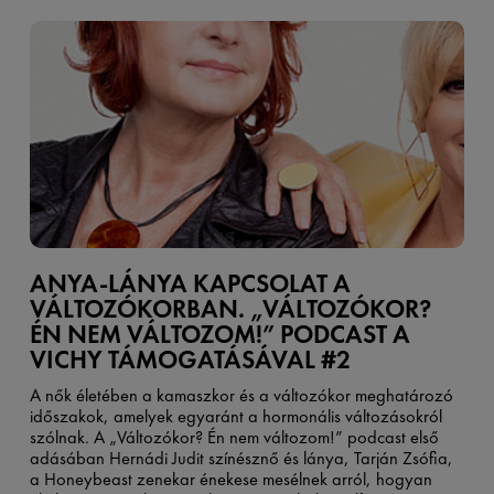
ANYA-LÁNYA KAPCSOLAT A
VÁLTOZÓKORBAN. „VÁLTOZÓKOR?
ÉN NEM VÁLTOZOM!” PODCAST A
VICHY TÁMOGATÁSÁVAL #2
A nők életében a kamaszkor és a változókor meghatározó
időszakok, amelyek egyaránt a hormonális változásokról
szólnak. A „Változókor? Én nem változom!” podcast első
adásában Hernádi Judit színésznő és lánya, Tarján Zsófia,
a Honeybeast zenekar énekese mesélnek arról, hogyan