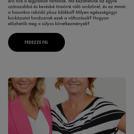
érő nők a legjobban tartanak. Mit kezdhetünk az egyre
szárazabbá és kevésbé tömörré váló arcbőrrel, és az immár
a hasunkra rakódó plusz kilókkal? Milyen egészségügyi
kockázatot hordoznak ezek a változások? Hogyan
előzhetők meg a súlyos következmények?
FEDEZZE FEL