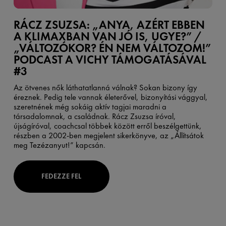
RÁCZ ZSUZSA: „ANYA, AZÉRT EBBEN
A KLIMAXBAN VAN JÓ IS, UGYE?” /
„VÁLTOZÓKOR? ÉN NEM VÁLTOZOM!”
PODCAST A VICHY TÁMOGATÁSÁVAL
#3
Az ötvenes nők láthatatlanná válnak? Sokan bizony így
éreznek. Pedig tele vannak életerővel, bizonyítási vággyal,
szeretnének még sokáig aktív tagjai maradni a
társadalomnak, a családnak. Rácz Zsuzsa íróval,
újságíróval, coachcsal többek között erről beszélgettünk,
részben a 2002-ben megjelent sikerkönyve, az „Állítsátok
meg Tezézanyut!” kapcsán.
FEDEZZE FEL