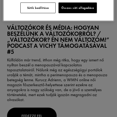
Sütik beállítása
Összes süti elfogadása
VÁLTOZÓKOR ÉS MÉDIA: HOGYAN
BESZÉLÜNK A VÁLTOZÓKORRÓL? /
„VÁLTOZÓKOR? ÉN NEM VÁLTOZOM!”
PODCAST A VICHY TÁMOGATÁSÁVAL
#5
Külföldön már trend, itthon még ritka, hogy egy ismert nő
nyíltan beszél a menopauzával kapcsolatos
tapasztalatairól. Nálunk még az egészségügyi portálok
uralják a témát, mintha a perimenopauza és a menopauza
betegség lenne. Kurucz Adrienn, a WMN online női
magazin főszerkesztő-helyettese szerint ezekre az
anyagokra is nagy szükség van, de a jövő a személyes
történeteké, mert ezek tudják igazán megragadni az
olvasókat.
FEDEZZE FEL