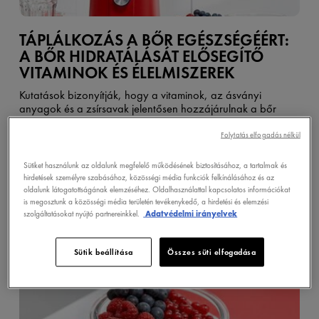
TÁPLÁLKOZÁS A BŐR EGÉSZSÉGÉÉRT:
A BŐR HIDRATÁLÁSÁT ELŐSEGÍTŐ
VITAMINOK ÉS ÉLELMISZEREK
Kutatások bizonyítják, hogy a vitaminok, az ásványi
anyagok és a zsírsavak jelentősen hozzájárulnak a bőr
védőrétegének integritásához és hidratálásához.
Folytatás elfogadás nélkül
Sütiket használunk az oldalunk megfelelő működésének biztosításához, a tartalmak és
FEDEZZE FEL
hirdetések személyre szabásához, közösségi média funkciók felkínálásához és az
oldalunk látogatottságának elemzéséhez. Oldalhasználattal kapcsolatos információkat
is megosztunk a közösségi média területén tevékenykedő, a hirdetési és elemzési
szolgáltatásokat nyújtó partnereinkkel.
Adatvédelmi irányelvek
Sütik beállítása
Összes süti elfogadása