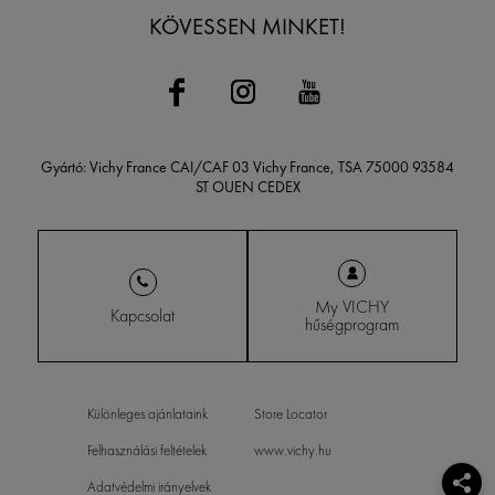
KÖVESSEN MINKET!
Gyártó: Vichy France CAI/CAF 03 Vichy France, TSA 75000 93584
ST OUEN CEDEX
My VICHY
Kapcsolat
hűségprogram
Különleges ajánlataink
Store Locator
Felhasználási feltételek
www.vichy.hu
Adatvédelmi irányelvek