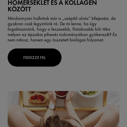
HŐMÉRSÉKLET ÉS A KOLLAGÉN
KÖZÖTT
Mindannyian hallottuk már a „szépítő alvás” kifejezést, de
gyakran csak legyintünk rá. De mi lenne, ha úgy
fogalmaznánk, hogy a feszesebb, fiatalosabb bőr titka
mélyen az éjszakai pihenés tudományában gyökerezik? Ez
nem mítosz, hanem egy összetett biológiai folyamat.
FEDEZZE FEL