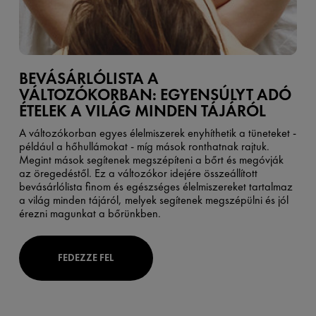
BEVÁSÁRLÓLISTA A
VÁLTOZÓKORBAN: EGYENSÚLYT ADÓ
ÉTELEK A VILÁG MINDEN TÁJÁRÓL
A változókorban egyes élelmiszerek enyhíthetik a tüneteket -
például a hőhullámokat - míg mások ronthatnak rajtuk.
Megint mások segítenek megszépíteni a bőrt és megóvják
az öregedéstől. Ez a változókor idejére összeállított
bevásárlólista finom és egészséges élelmiszereket tartalmaz
a világ minden tájáról, melyek segítenek megszépülni és jól
érezni magunkat a bőrünkben.
FEDEZZE FEL