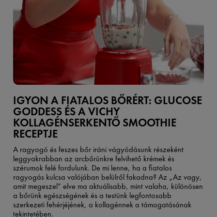
IGYON A FIATALOS BŐRÉRT: GLUCOSE
GODDESS ÉS A VICHY
KOLLAGÉNSERKENTŐ SMOOTHIE
RECEPTJE
A ragyogó és feszes bőr iráni vágyódásunk részeként
leggyakrabban az arcbőrünkre felvihető krémek és
szérumok felé fordulunk. De mi lenne, ha a fiatalos
ragyogás kulcsa valójában belülről fakadna? Az „Az vagy,
amit megeszel” elve ma aktuálisabb, mint valaha, különösen
a bőrünk egészségének és a testünk legfontosabb
szerkezeti fehérjéjének, a kollagénnek a támogatásának
tekintetében.