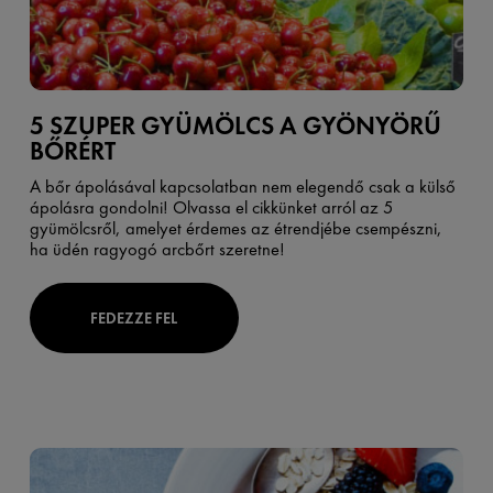
5 SZUPER GYÜMÖLCS A GYÖNYÖRŰ
BŐRÉRT
A bőr ápolásával kapcsolatban nem elegendő csak a külső
ápolásra gondolni! Olvassa el cikkünket arról az 5
gyümölcsről, amelyet érdemes az étrendjébe csempészni,
ha üdén ragyogó arcbőrt szeretne!
FEDEZZE FEL