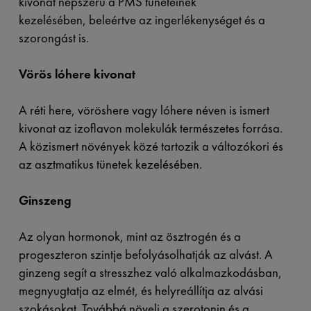
kivonat népszerű a PMS tüneteinek
kezelésében, beleértve az ingerlékenységet és a
szorongást is.
Vörös lóhere kivonat
A réti here, vöröshere vagy lóhere néven is ismert
kivonat az izoflavon molekulák természetes forrása.
A közismert növények közé tartozik a változókori és
az asztmatikus tünetek kezelésében.
Ginszeng
Az olyan hormonok, mint az ösztrogén és a
progeszteron szintje befolyásolhatják az alvást. A
ginzeng segít a stresszhez való alkalmazkodásban,
megnyugtatja az elmét, és helyreállítja az alvási
szokásokat. Továbbá növeli a szerotonin és a