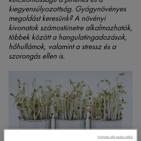
kiegyensúlyozottság. Gyógynövényes
megoldást keresünk? A növényi
kivonatok számostünetre alkalmazhatók,
többek között a hangulatingadozások,
hőhullámok, valamint a stressz és a
szorongás ellen is.
Folytatás elfogadás nélkül