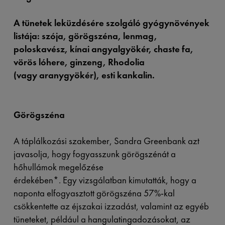
A tünetek leküzdésére szolgáló gyógynövények
listája: szója, görögszéna, lenmag,
poloskavész, kínai angyalgyökér, chaste fa,
vörös lóhere, ginzeng, Rhodolia
(vagy aranygyökér), esti kankalin.
Görögszéna
A táplálkozási szakember, Sandra Greenbank azt
javasolja, hogy fogyasszunk görögszénát a
hőhullámok megelőzése
érdekében*. Egy vizsgálatban kimutatták, hogy a
naponta elfogyasztott görögszéna 57%-kal
csökkentette az éjszakai izzadást, valamint az egyéb
tüneteket, például a hangulatingadozásokat, az