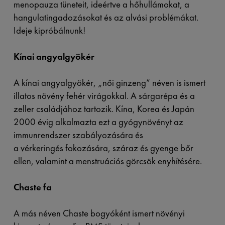
menopauza tüneteit, ideértve a hőhullámokat, a
hangulatingadozásokat és az alvási problémákat.
Ideje kipróbálnunk!
Kínai angyalgyökér
A kínai angyalgyökér, „női ginzeng” néven is ismert
illatos növény fehér virágokkal. A sárgarépa és a
zeller családjához tartozik. Kína, Korea és Japán
2000 évig alkalmazta ezt a gyógynövényt az
immunrendszer szabályozására és
a vérkeringés fokozására, száraz és gyenge bőr
ellen, valamint a menstruációs görcsök enyhítésére.
Chaste fa
A más néven Chaste bogyóként ismert növényi