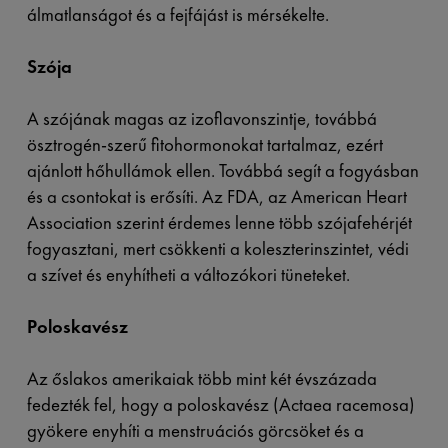
álmatlanságot és a fejfájást is mérsékelte.
Szója
A szójának magas az izoflavonszintje, továbbá
ösztrogén-szerű fitohormonokat tartalmaz, ezért
ajánlott hőhullámok ellen. Továbbá segít a fogyásban
és a csontokat is erősíti. Az FDA, az American Heart
Association szerint érdemes lenne több szójafehérjét
fogyasztani, mert csökkenti a koleszterinszintet, védi
a szívet és enyhítheti a változókori tüneteket.
Poloskavész
Az őslakos amerikaiak több mint két évszázada
fedezték fel, hogy a poloskavész (Actaea racemosa)
gyökere enyhíti a menstruációs görcsöket és a