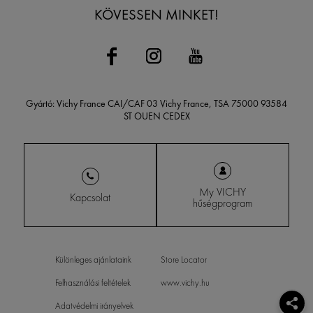
KÖVESSEN MINKET!
Gyártó: Vichy France CAI/CAF 03 Vichy France, TSA 75000 93584
ST OUEN CEDEX
My VICHY
Kapcsolat
hűségprogram
Különleges ajánlataink
Store Locator
Felhasználási feltételek
www.vichy.hu
Adatvédelmi irányelvek