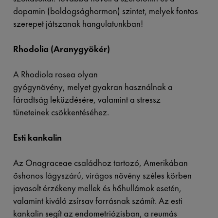
dopamin (boldogsághormon) szintet, melyek fontos
szerepet játszanak hangulatunkban!
Rhodolia (Aranygyökér)
A Rhodiola rosea olyan
gyógynövény, melyet gyakran használnak a
fáradtság leküzdésére, valamint a stressz
tüneteinek csökkentéséhez.
Esti kankalin
Az Onagraceae családhoz tartozó, Amerikában
őshonos lágyszárú, virágos növény széles körben
javasolt érzékeny mellek és hőhullámok esetén,
valamint kiváló zsírsav forrásnak számít. Az esti
kankalin segít az endometriózisban, a reumás