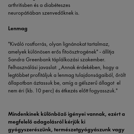
arthritisben és a diabéteszes
neuropátiában szenvedőknek is.
Lenmag
"Kiváló rostforrás, olyan lignánokat tartalmaz,
amelyek különösen erős fitoösztrogének" - állítja
Sandra Greenbank táplálkozási szakember.
Felhasználási javaslat: „Annak érdekében, hogy a
legtöbbet profitáljuk a lenmag tulajdonságaiból, őrölt
állapotban áztassuk be, amíg a gélszerű állagot el
nem éri (kb. 10 perc) és étkezés előtt fogyasszuk."
Mindenkinek különböző igényei vannak, ezért a
megfelelő adagolásról kérjük ki
gyógyszerészünk, természetgyógyászunk vagy