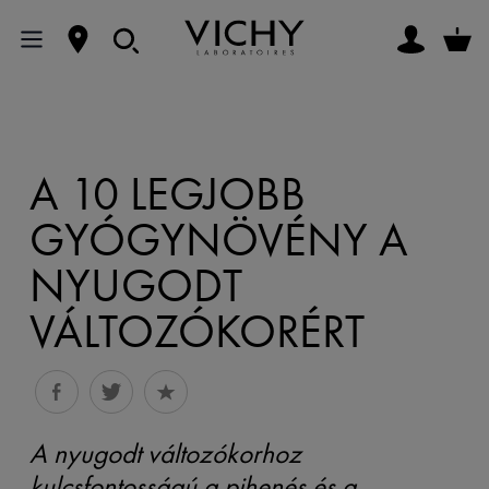
A 10 LEGJOBB
GYÓGYNÖVÉNY A
NYUGODT
VÁLTOZÓKORÉRT
A nyugodt változókorhoz
kulcsfontosságú a pihenés és a