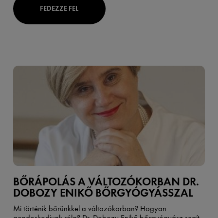
FEDEZZE FEL
BŐRÁPOLÁS A VÁLTOZÓKORBAN DR.
DOBOZY ENIKŐ BŐRGYÓGYÁSSZAL
Mi történik bőrünkkel a változókorban? Hogyan
gondoskodjunk róla? Dr. Dobozy Enikő bőrgyógyász segít