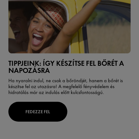
TIPPJEINK: ÍGY KÉSZÍTSE FEL BŐRÉT A
NAPOZÁSRA
Ha nyaralni indul, ne csak a bőröndjét, hanem a
bőrét
is
készítse fel az utazásra! A megfelelő
fényvédelem
és
hidratálás
már az indulás előtt kulcsfontosságú.
FEDEZZE FEL