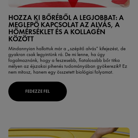
HOZZA KI BŐRÉBŐL A LEGJOBBAT: A
MEGLEPŐ KAPCSOLAT AZ ALVÁS, A
HŐMÉRSÉKLET ÉS A KOLLAGÉN
KÖZÖTT
Mindannyian hallottuk már a „szépítő alvás” kifejezést, de
gyakran csak legyintünk rá. De mi lenne, ha úgy
fogalmaznánk, hogy a feszesebb, fiatalosabb bőr titka
mélyen az éjszakai pihenés tudományában gyökerezik? Ez
nem mítosz, hanem egy összetett biológiai folyamat.
FEDEZZE FEL