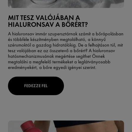
MIT TESZ VALÓJÁBAN A
HIALURONSAV A BŐRÉRT?
A hialuronsav immár szupersztárnak számít a bőrápolásban
és többféle készítményben megtalálható, a könnyű
szérumoktól a gazdag hidratálókig. De a felhajtáson túl, mit
tesz valójában ez az összetevő a bőrért? A hialuronsav
hatásmechanizmusának megértése segíthet Önnek
megtalálni a megfelelő termékeket a leglátványosabb
eredményekért, a bőre egyedi igényei szerint.
FEDEZZE FEL