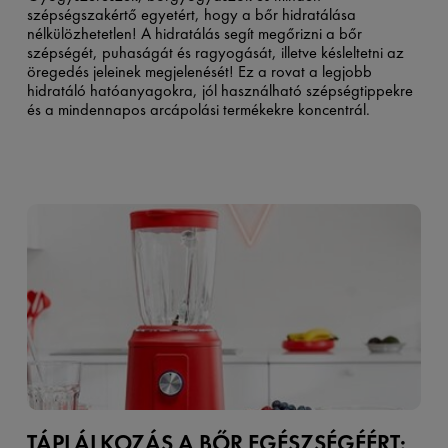
szépségszakértő egyetért, hogy a bőr hidratálása
nélkülözhetetlen! A hidratálás segít megőrizni a bőr
szépségét, puhaságát és ragyogását, illetve késleltetni az
öregedés jeleinek megjelenését! Ez a rovat a legjobb
hidratáló hatóanyagokra, jól használható szépségtippekre
és a mindennapos arcápolási termékekre koncentrál.
TÁPLÁLKOZÁS A BŐR EGÉSZSÉGÉÉRT: