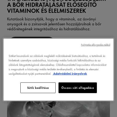
A BŐR HIDRATÁLÁSÁT ELŐSEGÍTŐ
VITAMINOK ÉS ÉLELMISZEREK
Kutatások bizonyítják, hogy a vitaminok, az ásványi
anyagok és a zsírsavak jelentősen hozzájárulnak a bőr
védőrétegének integritásához és hidratálásához.
FEDEZZE FEL
Folytatás elfogadás nélkül
Sütiket használunk az oldalunk megfelelő működésének biztosításához, a tartalmak és
hirdetések személyre szabásához, közösségi média funkciók felkínálásához és az
oldalunk látogatottságának elemzéséhez. Oldalhasználattal kapcsolatos információkat
is megosztunk a közösségi média területén tevékenykedő, a hirdetési és elemzési
szolgáltatásokat nyújtó partnereinkkel.
Adatvédelmi irányelvek
Sütik beállítása
Összes süti elfogadása