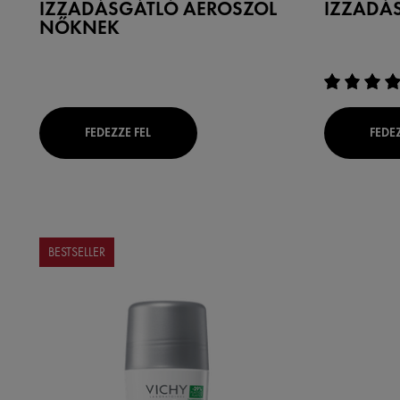
IZZADÁSGÁTLÓ AEROSZOL
IZZADÁ
NŐKNEK
FEDEZZE FEL
FEDEZ
BESTSELLER