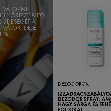
TIVÁLOZNI
ÜL? ŐRIZZE MEG
 ÜDESÉGÉT A
TIVÁLOK IDEJE
 IS!
DEZODOROK
IZZADSÁGSZABÁLYO
DEZODOR SPRAY, AM
HAGY SÁRGA ÉS FEHÉ
FOLTOKAT