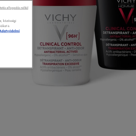
tatás elfogadás nélkül
z, közösségi
ókat is
Adatvédelmi