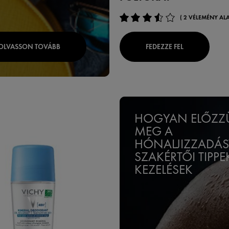
( 2 VÉLEMÉNY ALA
OLVASSON TOVÁBB
FEDEZZE FEL
HOGYAN ELŐZZ
MEG A
HÓNALJIZZADÁS
SZAKÉRTŐI TIPPE
KEZELÉSEK