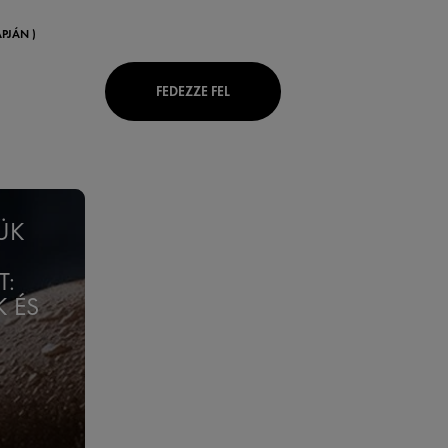
PJÁN )
FEDEZZE FEL
ÜK
T:
K ÉS