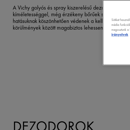
A Vichy golyós és spray kiszerelésű dezodorjai egye
kíméletességgel, még érzékeny bőrűek számára is. 
hatásuknak köszönhetően védenek a kellemetlen sz
Sütiket haszná
média funkciók
körülmények között magabiztos lehessen.
megosztunk a k
irányelvek
DEZODOROK