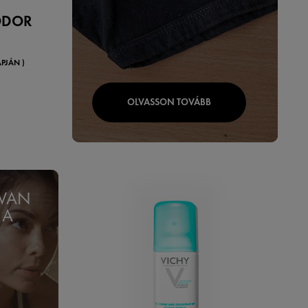
ODOR
PJÁN )
OLVASSON TOVÁBB
 VAN
 A