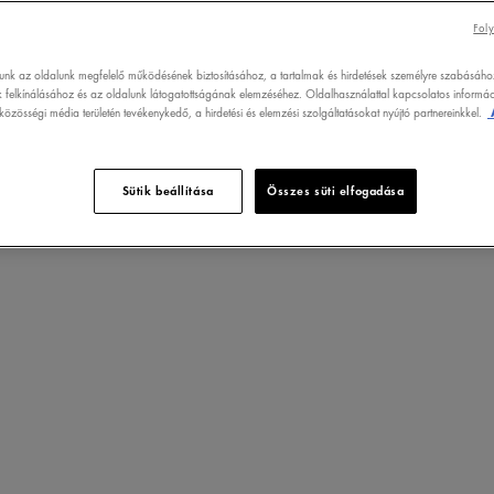
sítik a hatékonyságot a
Foly
Egész napos izzadásgátló
agok ellen, hogy Ön minden
lunk az oldalunk megfelelő működésének biztosításához, a tartalmak és hirdetések személyre szabásáho
 felkínálásához és az oldalunk látogatottságának elemzéséhez. Oldalhasználattal kapcsolatos informáci
özösségi média területén tevékenykedő, a hirdetési és elemzési szolgáltatásokat nyújtó partnereinkkel.
Sütik beállítása
Összes süti elfogadása