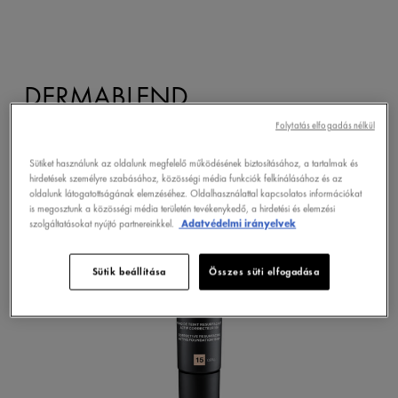
DERMABLEND
Folytatás elfogadás nélkül
Sütiket használunk az oldalunk megfelelő működésének biztosításához, a tartalmak és
hirdetések személyre szabásához, közösségi média funkciók felkínálásához és az
oldalunk látogatottságának elemzéséhez. Oldalhasználattal kapcsolatos információkat
is megosztunk a közösségi média területén tevékenykedő, a hirdetési és elemzési
szolgáltatásokat nyújtó partnereinkkel.
Adatvédelmi irányelvek
Sütik beállítása
Összes süti elfogadása