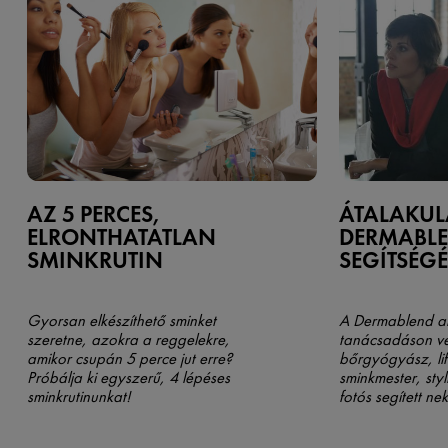
AZ 5 PERCES,
ÁTALAKUL
ELRONTHATATLAN
DERMABL
SMINKRUTIN
SEGÍTSÉGÉ
Gyorsan elkészíthető sminket
A Dermablend arc
szeretne, azokra a reggelekre,
tanácsadáson veh
amikor csupán 5 perce jut erre?
bőrgyógyász, li
Próbálja ki egyszerű, 4 lépéses
sminkmester, styl
sminkrutinunkat!
fotós segített n
kihozzák maguk