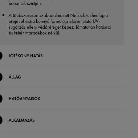
bőrsejtek szintjén.
A többszörösen szabadalmazott Netlock technológia
erejével extra könnyű formulája előremutató UV-
sugárzás elleni védőréteget képez, láthatatlan hatással
és fehér maradékok nélkül.
JÓTÉKONY HATÁS
ÁLLAG
HATÓANYAGOK
ALKALMAZÁS