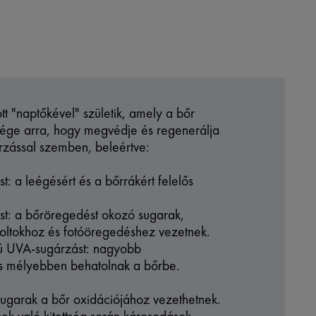
t "naptőkével" születik, amely a bőr
sége arra, hogy megvédje és regenerálja
rzással szemben, beleértve:
: a leégésért és a bőrrákért felelős
st: a bőröregedést okozó sugarak,
oltokhoz és fotóöregedéshez vezetnek.
mú UVA-sugárzást: nagyobb
s mélyebben behatolnak a bőrbe.
ugarak a bőr oxidációjához vezethetnek.