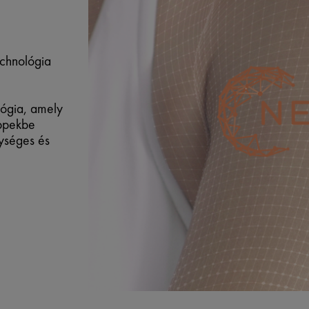
chnológia
lógia, amely
eppekbe
gységes és