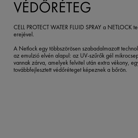
VÉDŐRÉTEG
CELL PROTECT WATER FLUID SPRAY a NETLOCK te
erejével.
A Netlock egy többszörösen szabadalmazott techno
az emulzió elvén alapul: az UV-szűrők gél mikrocs
vannak zárva, amelyek felvitel után extra vékony, e
továbbfejlesztett védőréteget képeznek a bőrön.