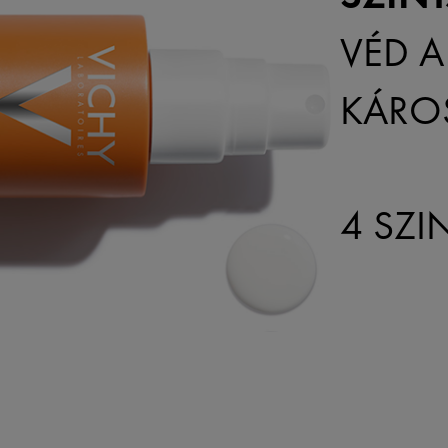
VÉD A
KÁROS
4 SZI