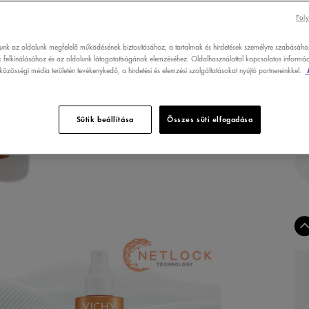
SP
Foly
TER
SZÜ
lunk az oldalunk megfelelő működésének biztosításához, a tartalmak és hirdetések személyre szabásáho
 felkínálásához és az oldalunk látogatottságának elemzéséhez. Oldalhasználattal kapcsolatos informáci
özösségi média területén tevékenykedő, a hirdetési és elemzési szolgáltatásokat nyújtó partnereinkkel.
Sütik beállítása
Összes süti elfogadása