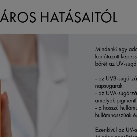
ÁROS HATÁSAITÓL
Mindenki egy adot
korlátozott képes
bőrét az UV-sugá
- az UVB-sugárzást
napsugarak.
- az UVA-sugárzá
amelyek pigmentf
- a hosszú hullá
hullámhosszúak é
Ezenkívül az UV-s