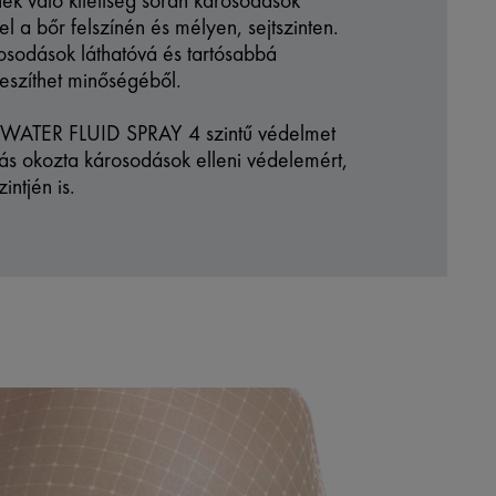
k való kitettség során károsodások
l a bőr felszínén és mélyen, sejtszinten.
osodások láthatóvá és tartósabbá
veszíthet minőségéből.
WATER FLUID SPRAY 4 szintű védelmet
ás okozta károsodások elleni védelemért,
intjén is.