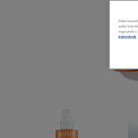
Sütiket haszná
média funkciók
megosztunk a k
irányelvek