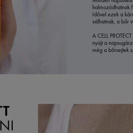
Minden napsütésne
halmozódhatnak fe
Idővel ezek a kár
válhatnak, a bőr 
A CELL PROTECT 
nyújt a napsugárz
még a bőrsejtek sz
TT
NI