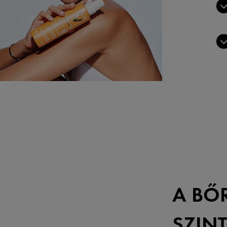
A BŐ
SZIN