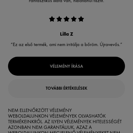
“Fantasztikus illata van, hibátlanul tisztít.”
Lilla Z
“Ez az első termék, ami nem irritálja a bőröm. Újravevős.”
VÉLEMÉNY ÍRÁSA
TOVÁBBI ÉRTÉKELÉSEK
NEM ELLENŐRZÖTT VÉLEMÉNY
WEBOLDALUNKON VÉLEMÉNYEK OLVASHATÓK
TERMÉKEINKRŐL. AZ ILYEN VÉLEMÉNYEK HITELESSÉGÉT
AZONBAN NEM GARANTÁLJUK, AZAZ A
WEBOLDALUNKON MEGJELENŐ VÉLEMÉNYEKET NEM