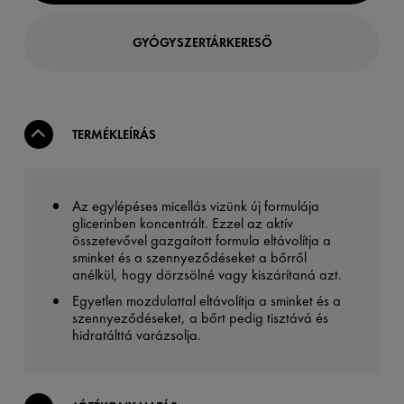
GYÓGYSZERTÁRKERESŐ
TERMÉKLEÍRÁS
Az egylépéses micellás vizünk új formulája
glicerinben koncentrált. Ezzel az aktív
összetevővel gazgaított formula eltávolítja a
sminket és a szennyeződéseket a bőrről
anélkül, hogy dörzsölné vagy kiszárítaná azt.
Egyetlen mozdulattal eltávolítja a sminket és a
szennyeződéseket, a bőrt pedig tisztává és
hidratálttá varázsolja.