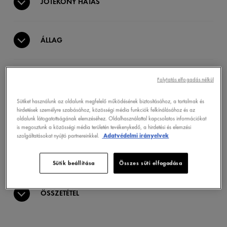
JÓTÉKONY HATÁS
ÁLLAG
HATÓANYAGOK
Folytatás elfogadás nélkül
Sütiket használunk az oldalunk megfelelő működésének biztosításához, a tartalmak és
hirdetések személyre szabásához, közösségi média funkciók felkínálásához és az
KLINIKAILAG BIZONYÍTOTT
oldalunk látogatottságának elemzéséhez. Oldalhasználattal kapcsolatos információkat
is megosztunk a közösségi média területén tevékenykedő, a hirdetési és elemzési
szolgáltatásokat nyújtó partnereinkkel.
Adatvédelmi irányelvek
ALKALMAZÁS
Sütik beállítása
Összes süti elfogadása
ÖSSZETÉTEL