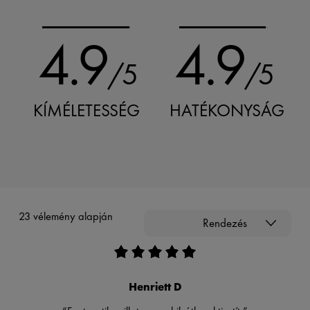
4.9
4.9
/5
/5
KÍMÉLETESSÉG
HATÉKONYSÁG
23 vélemény alapján
Rendezés
Henriett D