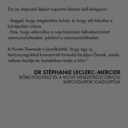
Ezt az alapvető lépést naponta kétszer kell elvégezni: ​
- Reggel, hogy megtisztítsa bőrét, és hogy elő készítse a
bőrápolási rutinra.​
- Este, hogy eltávolítsa a nap folyamán felhalmozódott
szennyeződéseket, például a szennyeződéseket.
A Pureté Thermale-t újraalkották, hogy egy új,
hatóanyagokkal koncentrált formulát kínáljon Önnek, amely
mélyen tisztítja és tiszteletben tartja a bőrt.”
DR STÉPHANIE LECLERC-MERCIER​
BŐRGYÓGYÁSZ ÉS A VICHY NEMZETKÖZI ORVOSI
KAPCSOLATOK IGAZGATÓJA