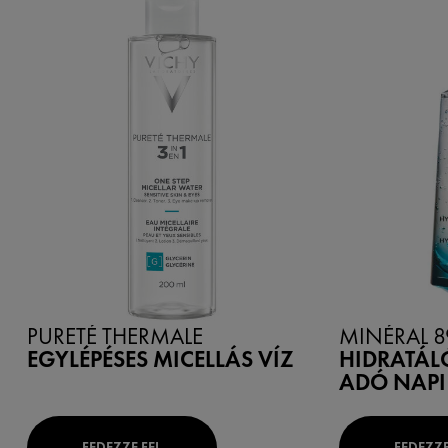
PURETÉ THERMALE
MINÉRAL 8
EGYLÉPÉSES MICELLÁS VÍZ
HIDRATÁLÓ
ADÓ NAPI
FEDEZZE FEL
FEDEZZE