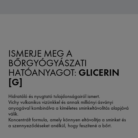
ISMERJE MEG A
BŐRGYÓGYÁSZATI
HATÓANYAGOT:
GLICERIN
[G]
Hidratáló és nyugtató tulajdonságairól ismert.
Vichy vulkanikus vizünkkel és annak milliónyi ásványi
anyagával kombinálva a kíméletes sminkeltávolítás alapjává
válik.
Koncentrált formula, amely könnyen eltávolítja a sminket és
a szennyeződéseket anélkül, hogy feszítené a bőrt.