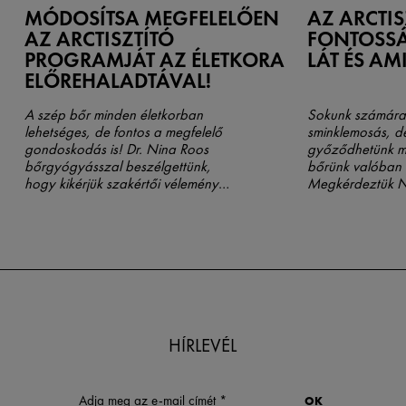
MÓDOSÍTSA MEGFELELŐEN
AZ ARCTIS
AZ ARCTISZTÍTÓ
FONTOSSÁ
PROGRAMJÁT AZ ÉLETKORA
LÁT ÉS AM
ELŐREHALADTÁVAL!
A szép bőr minden életkorban
Sokunk számára 
lehetséges, de fontos a megfelelő
sminklemosás, 
gondoskodás is! Dr. Nina Roos
győződhetünk me
bőrgyógyásszal beszélgettünk,
bőrünk valóban ti
hogy kikérjük szakértői véleményét
Megkérdeztük N
az arcápolási program megfelelő
bőrgyógyászt, 
módosításáról az éltkor
győződhetünk m
előrehaladtával. Olvassa el mit
mindennapos arct
ajánl és mit nem!
ténylegesen megti
HÍRLEVÉL