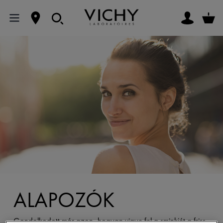
ALAPOZÓK
Gondolkodott már azon, hogyan vigye fel a sminkjét a friss