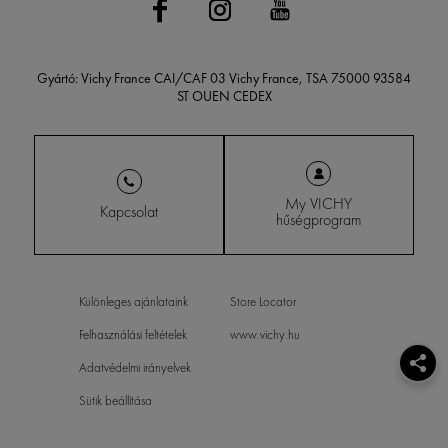
Gyártó: Vichy France CAI/CAF 03 Vichy France, TSA 75000 93584
ST OUEN CEDEX
My VICHY
Kapcsolat
hűségprogram
Különleges ajánlataink
Store Locator
Felhasználási feltételek
www.vichy.hu
Adatvédelmi irányelvek
Sütik beállítása