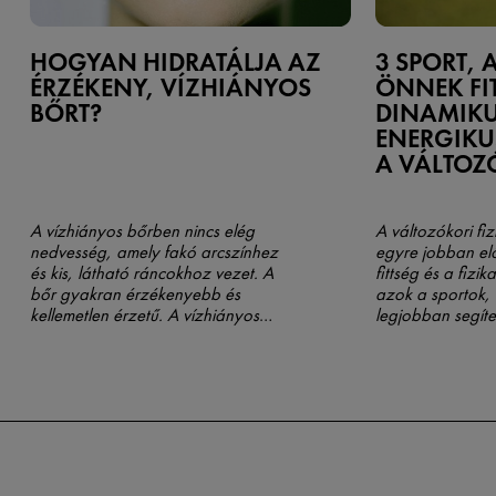
HOGYAN HIDRATÁLJA AZ
3 SPORT, 
ÉRZÉKENY, VÍZHIÁNYOS
ÖNNEK FI
BŐRT?
DINAMIKU
ENERGIK
A VÁLTOZÓ
A vízhiányos bőrben nincs elég
A változókori fiz
nedvesség, amely fakó arcszínhez
egyre jobban elő
és kis, látható ráncokhoz vezet. A
fittség és a fizik
bőr gyakran érzékenyebb és
azok a sportok,
kellemetlen érzetű. A vízhiányos
legjobban segít
bőr ápolásának legjobb módja az
testi és lelki egé
intenzív hidratálás.
Olvasd el,
és dinamizmust?
hogyan!