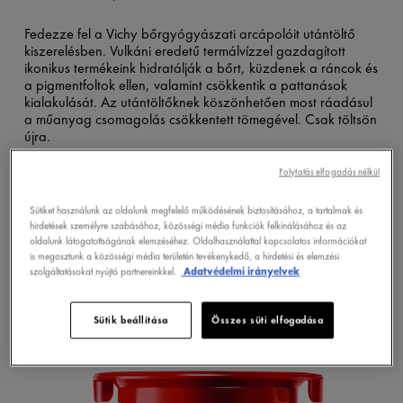
Fedezze fel a Vichy bőrgyógyászati arcápolóit utántöltő
kiszerelésben. Vulkáni eredetű termálvízzel gazdagított
ikonikus termékeink hidratálják a bőrt, küzdenek a ráncok és
a pigmentfoltok ellen, valamint csökkentik a pattanások
kialakulását. Az utántöltőknek köszönhetően most ráadásul
a műanyag csomagolás csökkentett tömegével. Csak töltsön
újra.
Folytatás elfogadás nélkül
Sütiket használunk az oldalunk megfelelő működésének biztosításához, a tartalmak és
hirdetések személyre szabásához, közösségi média funkciók felkínálásához és az
oldalunk látogatottságának elemzéséhez. Oldalhasználattal kapcsolatos információkat
LIFTACTIV
is megosztunk a közösségi média területén tevékenykedő, a hirdetési és elemzési
szolgáltatásokat nyújtó partnereinkkel.
Adatvédelmi irányelvek
Sütik beállítása
Összes süti elfogadása