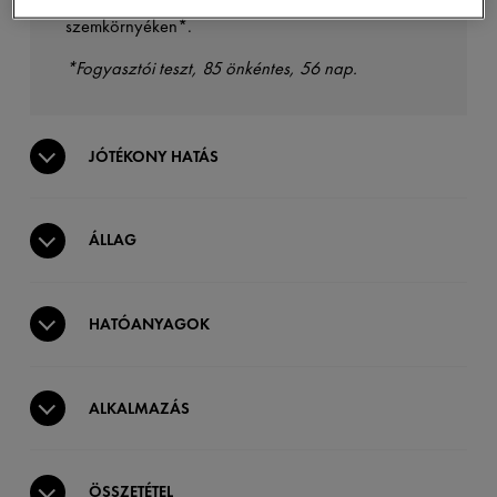
abban, hogy a bőr egységesebbnek látszik a
szemkörnyéken*.
*Fogyasztói teszt, 85 önkéntes, 56 nap.
JÓTÉKONY HATÁS
ÁLLAG
HATÓANYAGOK
ALKALMAZÁS
ÖSSZETÉTEL