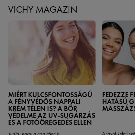
VICHY MAGAZIN
MIÉRT KULCSFONTOSSÁGÚ
FEDEZZE F
A FÉNYVÉDŐS NAPPALI
HATÁSÚ G
KRÉM TÉLEN IS? A BŐR
MASSZÁZ
VÉDELME AZ UV-SUGÁRZÁS
ÉS A FOTÓÖREGEDÉS ELLEN
Tudta, hogy a nap télen is
A távol-keleti sz