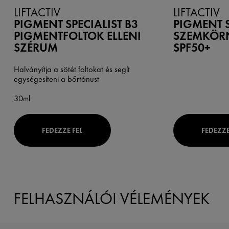
LIFTACTIV
LIFTACTIV
PIGMENT SPECIALIST B3
PIGMENT S
PIGMENTFOLTOK ELLENI
SZEMKÖR
SZÉRUM
SPF50+
Halványítja a sötét foltokat és segít
egységesíteni a bőrtónust
30ml
FEDEZZE FEL
FEDEZZE
FELHASZNÁLÓI VÉLEMÉNYEK