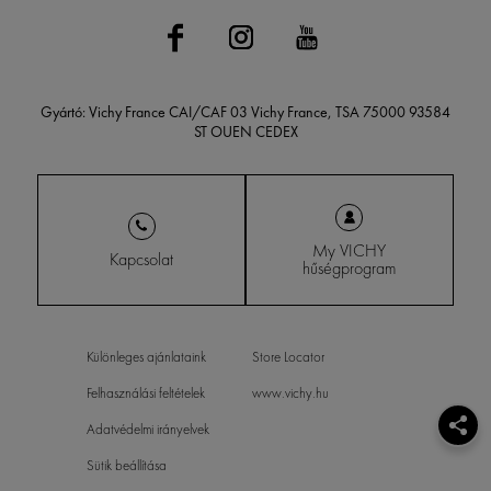
Gyártó: Vichy France CAI/CAF 03 Vichy France, TSA 75000 93584
ST OUEN CEDEX
My VICHY
Kapcsolat
hűségprogram
Különleges ajánlataink
Store Locator
Felhasználási feltételek
www.vichy.hu
Adatvédelmi irányelvek
Sütik beállítása