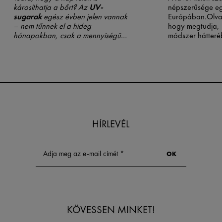
károsíthatja a bőrt? Az
UV-
népszerűsége eg
sugarak
egész évben jelen vannak
Európában.Olva
– nem tűnnek el a hideg
hogy megtudja, 
hónapokban, csak a mennyiségük
módszer hátteré
változik. Ezért fontos, hogy a bőr
használhatja ki 
védelme
ne csak nyáron, hanem
hatását a bőre é
365 napon át, napi szinten
javára.
történjen.
HÍRLEVÉL
KÖVESSEN MINKET!