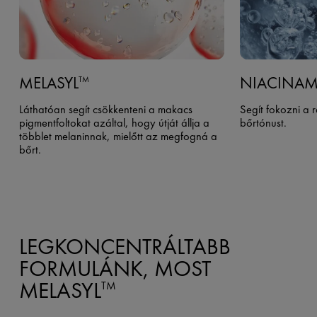
MELASYL
NIACINAM
TM
Láthatóan segít csökkenteni a makacs
Segít fokozni a 
pigmentfoltokat azáltal, hogy útját állja a
bőrtónust.
többlet melaninnak, mielőtt az megfogná a
bőrt.
LEGKONCENTRÁLTABB
FORMULÁNK, MOST
MELASYL
TM