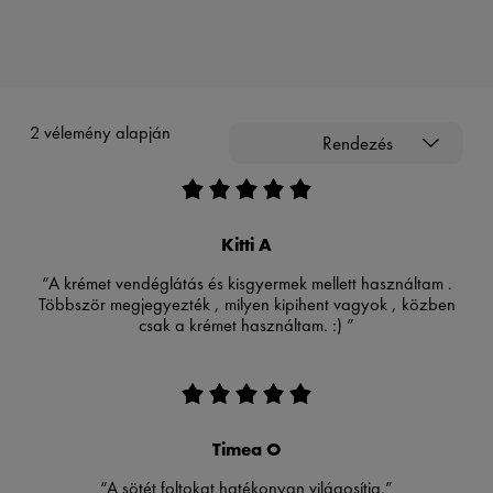
2 vélemény alapján
Rendezés
Kitti A
“A krémet vendéglátás és kisgyermek mellett használtam .
Többször megjegyezték , milyen kipihent vagyok , közben
csak a krémet használtam. :) ”
Timea O
“A sötét foltokat hatékonyan világosítja.”