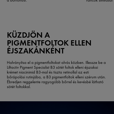
a bőrtónust.
ráncok simítását
KÜZDJÖN A
PIGMENTFOLTOK ELLEN
ÉJSZAKÁNKÉNT
Halványítsa el a pigmentfoltokat alvás közben. Illessze be a
Liftactiv Pigment Specialist B3 sötét foltok elleni éjszakai
krémet niacinimid B3-mal és tiszta retinollal az esti
bőrápolási rutinjába, a B3 pigmentfoltok elleni szérum után.
Ébredjen reggelente ragyogóbb bőrrel és kevésbé látható
sötét foltokkal.