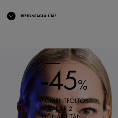
BIZTONSÁGI ÁLLÍTÁS
-45
%
PIGMENTFOLTOK*
AKÁR 2
HÓNAP UTÁN