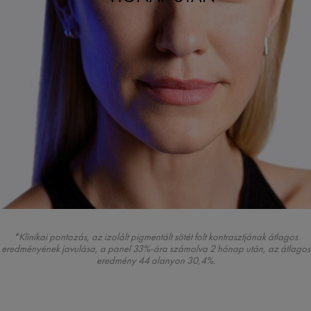
*Klinikai pontozás, az izolált pigmentált sötét folt kontrasztjának átlagos
eredményének javulása, a panel 33%-ára számolva 2 hónap után, az átlagos
eredmény 44 alanyon 30,4%.