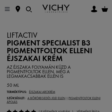
LIFTACTIV
PIGMENT SPECIALIST B3
PIGMENTFOLTOK ELLENI
ÉJSZAKAI KRÉM
AZ ÉJSZAKA FOLYAMÁN KÜZD A
PIGMENTFOLTOK ELLEN, MÉG A
LEGMAKACSABBAK ELLEN IS
50 ML
TERMÉKTÍPUS:
ÉJSZAKAI ARCKRÉM
SZÜKSÉGLET:
A BŐRÖREGEDÉS JELEI ELLEN
|
PIGMENTFOLTOK ELLENI
ÁPOLÁS
( 9 VÉLEMÉNY ALAPJÁN )
VÉLEMÉNY ÍRÁSA