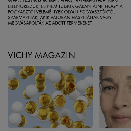
WEBOLDALUNKON MEGJELENŐ VÉLEMÉNYEKET NEM
ELLENŐRIZZÜK, ÉS NEM TUDJUK GARANTÁLNI, HOGY A
FOGYASZTÓI VÉLEMÉNYEK OLYAN FOGYASZTÓKTÓL
SZÁRMAZNAK, AKIK VALÓBAN HASZNÁLTÁK VAGY
MEGVÁSÁROLTÁK AZ ADOTT TERMÉKEKET.
VICHY MAGAZIN