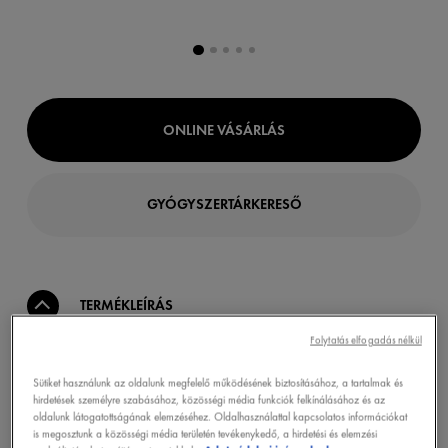
ONLINE VÁSÁRLÁS
GYÓGYSZERTÁRKERESŐ
TERMÉKLEÍRÁS
Folytatás elfogadás nélkül
A Vichy kombinálja a Niacinamid B3-at és a tiszta
Sütiket használunk az oldalunk megfelelő működésének biztosításához, a tartalmak és
hirdetések személyre szabásához, közösségi média funkciók felkínálásához és az
retinolt egy krémben. A pigmentfoltok akár 45%-
oldalunk látogatottságának elemzéséhez. Oldalhasználattal kapcsolatos információkat
ának halványításáért*. Fiatalítsa meg a bőre
is megosztunk a közösségi média területén tevékenykedő, a hirdetési és elemzési
megjelenését 2 millió új sejttel éjszakáról