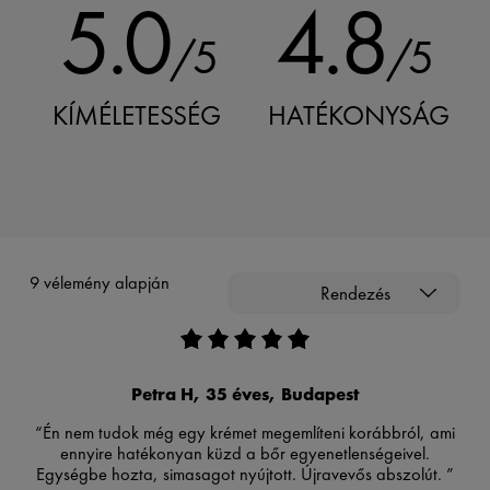
5.0
4.8
/5
/5
KÍMÉLETESSÉG
HATÉKONYSÁG
9 vélemény alapján
Rendezés
Petra H, 35 éves, Budapest
“Én nem tudok még egy krémet megemlíteni korábbról, ami
ennyire hatékonyan küzd a bőr egyenetlenségeivel.
Egységbe hozta, simasagot nyújtott. Újravevős abszolút. ”