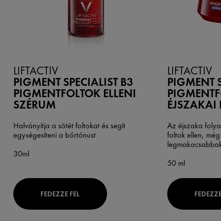
LIFTACTIV
LIFTACTIV
PIGMENT SPECIALIST B3
PIGMENT S
PIGMENTFOLTOK ELLENI
PIGMENTF
SZÉRUM
ÉJSZAKAI
Halványítja a sötét foltokat és segít
Az éjszaka foly
egységesíteni a bőrtónust
foltok ellen, még
legmakacsabbak 
30ml
50 ml
FEDEZZE FEL
FEDEZZE