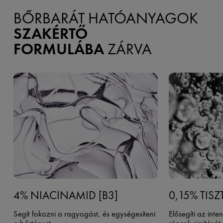
BŐRBARÁT HATÓANYAGOK
SZAKÉRTŐ
FORMULÁBA
ZÁRVA
4% NIACINAMID [B3]
0,15% TISZ
Segít fokozni a ragyogást, és egységesíteni
Elősegíti az inte