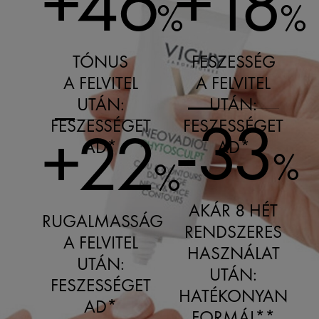
+46
+18
%
%
TÓNUS
FESZESSÉG
A FELVITEL
A FELVITEL
UTÁN:
UTÁN:
-33
FESZESSÉGET
FESZESSÉGET
+22
AD*
AD*
%
%
AKÁR 8 HÉT
RUGALMASSÁG
RENDSZERES
A FELVITEL
HASZNÁLAT
UTÁN:
UTÁN:
FESZESSÉGET
HATÉKONYAN
AD*
FORMÁL**