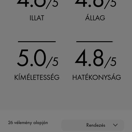
/5
/5
ILLAT
ÁLLAG
5.0
4.8
/5
/5
KÍMÉLETESSÉG
HATÉKONYSÁG
26 vélemény alapján
Rendezés