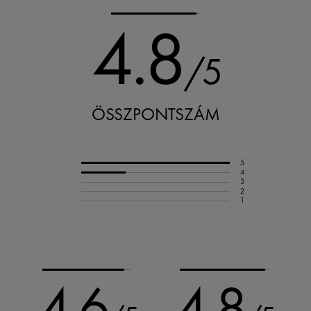
4.8
/5
ÖSSZPONTSZÁM
5
4
3
2
1
4.6
4.8