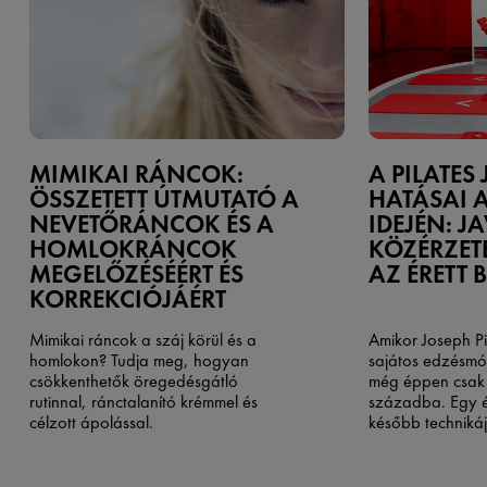
MIMIKAI RÁNCOK:
A PILATES
ÖSSZETETT ÚTMUTATÓ A
HATÁSAI 
NEVETŐRÁNCOK ÉS A
IDEJÉN: JA
HOMLOKRÁNCOK
KÖZÉRZET
MEGELŐZÉSÉÉRT ÉS
AZ ÉRETT 
KORREKCIÓJÁÉRT
Mimikai ráncok a száj körül és a
Amikor Joseph Pi
homlokon? Tudja meg, hogyan
sajátos edzésmód
csökkenthetők öregedésgátló
még éppen csak 
rutinnal, ránctalanító krémmel és
századba. Egy 
célzott ápolással.
később technikáj
egyik legtartósa
vált. A pilates 
előnye, hogy kímé