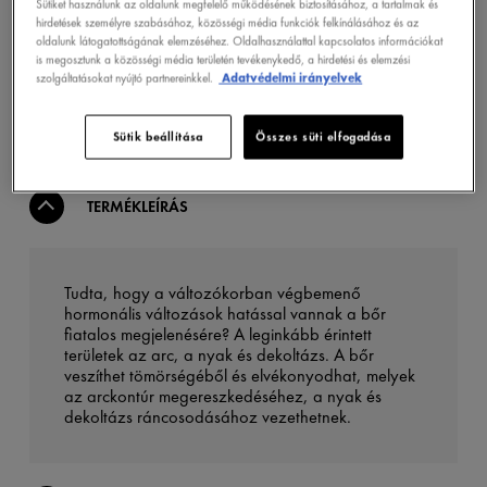
Sütiket használunk az oldalunk megfelelő működésének biztosításához, a tartalmak és
ONLINE VÁSÁRLÁS
hirdetések személyre szabásához, közösségi média funkciók felkínálásához és az
oldalunk látogatottságának elemzéséhez. Oldalhasználattal kapcsolatos információkat
is megosztunk a közösségi média területén tevékenykedő, a hirdetési és elemzési
szolgáltatásokat nyújtó partnereinkkel.
Adatvédelmi irányelvek
GYÓGYSZERTÁRKERESŐ
Sütik beállítása
Összes süti elfogadása
TERMÉKLEÍRÁS
Tudta, hogy a változókorban végbemenő
hormonális változások hatással vannak a bőr
fiatalos megjelenésére? A leginkább érintett
területek az arc, a nyak és dekoltázs. A bőr
veszíthet tömörségéből és elvékonyodhat, melyek
az arckontúr megereszkedéséhez, a nyak és
dekoltázs ráncosodásához vezethetnek.