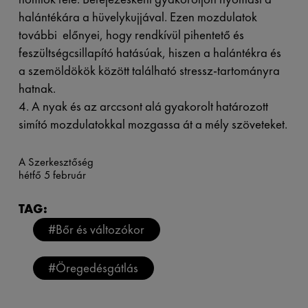
halántékára a hüvelykujjával. Ezen mozdulatok
további előnyei, hogy rendkívül pihentető és
feszültségcsillapító hatásúak, hiszen a halántékra és
a szemöldökök között található stressz-tartományra
hatnak.
4. A nyak és az arccsont alá gyakorolt határozott
simító mozdulatokkal mozgassa át a mély szöveteket.
A Szerkesztőség
hétfő 5 február
TAG:
#Bőr és változókor
#Öregedésgátlás