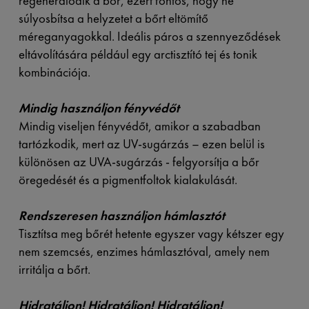
regenerálódik a bőr, ezért fontos, hogy ne
súlyosbítsa a helyzetet a bőrt eltömítő
méreganyagokkal. Ideális páros a szennyeződések
eltávolítására például egy arctisztító tej és tonik
kombinációja.
Mindig használjon fényvédőt
Mindig viseljen fényvédőt, amikor a szabadban
tartózkodik, mert az UV-sugárzás – ezen belül is
különösen az UVA-sugárzás - felgyorsítja a bőr
öregedését és a pigmentfoltok kialakulását.
Rendszeresen használjon hámlasztót
Tisztítsa meg bőrét hetente egyszer vagy kétszer egy
nem szemcsés, enzimes hámlasztóval, amely nem
irritálja a bőrt.
Hidratáljon! Hidratáljon! Hidratáljon!