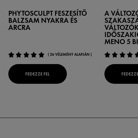
PHYTOSCULPT FESZESÍTŐ
A VÁLTOZ
BALZSAM NYAKRA ÉS
SZAKASZÁ
ARCRA
VÁLTOZÓK
IDŐSZAKI
MENO 5 B
( 26 VÉLEMÉNY ALAPJÁN )
FEDEZZE FEL
FEDEZZE