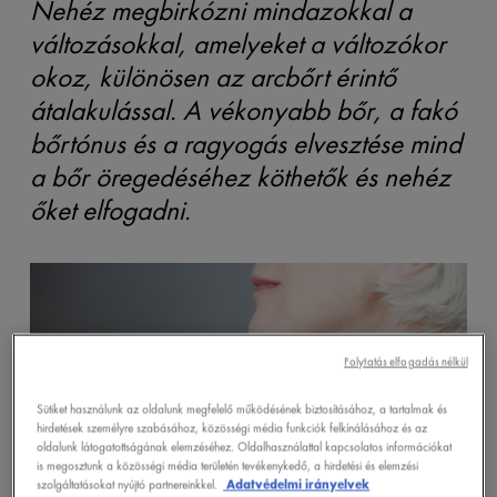
Nehéz megbirkózni mindazokkal a
változásokkal, amelyeket a változókor
okoz, különösen az arcbőrt érintő
átalakulással. A vékonyabb bőr, a fakó
bőrtónus és a ragyogás elvesztése mind
a bőr öregedéséhez köthetők és nehéz
őket elfogadni.
Folytatás elfogadás nélkül
Sütiket használunk az oldalunk megfelelő működésének biztosításához, a tartalmak és
hirdetések személyre szabásához, közösségi média funkciók felkínálásához és az
oldalunk látogatottságának elemzéséhez. Oldalhasználattal kapcsolatos információkat
is megosztunk a közösségi média területén tevékenykedő, a hirdetési és elemzési
szolgáltatásokat nyújtó partnereinkkel.
Adatvédelmi irányelvek