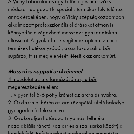
A Vichy Laboratoires egy különleges masszázs-
módszert dolgozott ki speciális termékek felviteléhez
annak érdekében, hogy a Vichy szépségközpontban
alkalmazott professzionális eljárásokat otthon is
könnyedén elvégezhető masszázs gyakorlatokba
ültesse át. A gyakorlatok segítenek optimalizálni a
termékek hatékonyságát, azaz fokozzák a bőr
sugárzó, friss megjelenését, élesítik az arckontúrt.
Masszázs nappali arckrémmel
4 mozdulat az arc formázásához, a bőr
megereszkedése ellen:
1. Vigyen fel 5-6 pötty krémet az arcra és nyakra.
2. Oszlassa el bőrén az arc közepétől kifelé haladva,
gyengéden felfelé simítva.
3. Gyakoroljon határozott nyomást felfelé a
nazolabiális ránctól (az orr és a száj sarka között) a
homlok felé. Befejezésként gyakoroljon nyomást a