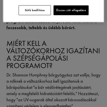
Sütik beállítása
Összes süti elfogadása
Ugyanakkor megfelelő szépségápolási
program alkalmazásával javulást lehet elérni a
feszesebb, teltebb és üdébb bőrért.
MIÉRT KELL A
VÁLTOZÓKORHOZ IGAZÍTANI
A SZÉPSÉGÁPOLÁSI
PROGRAMOT?
Dr. Shannon Humphrey bőrgyógyász azt vallja, hogy
a nőknek a változókorhoz kell igazítaniuk a
bőrápolásukat "a bőr védőrétegének jav
í
tásáért,
amely a megfelelő hidratációért felelős." Hozzáteszi,
hogy "az UV-sugarak által okozott károsodásokkal
szembeni védelem is elengedhetetlen".